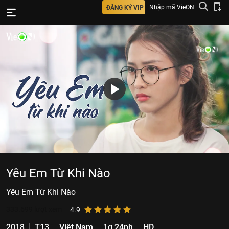
Nhập mã VieON
ĐĂNG KÝ VIP
Yêu Em Từ Khi Nào
Yêu Em Từ Khi Nào
333.699
lượt xem
4.9
2018
T13
Việt Nam
1g 24ph
HD