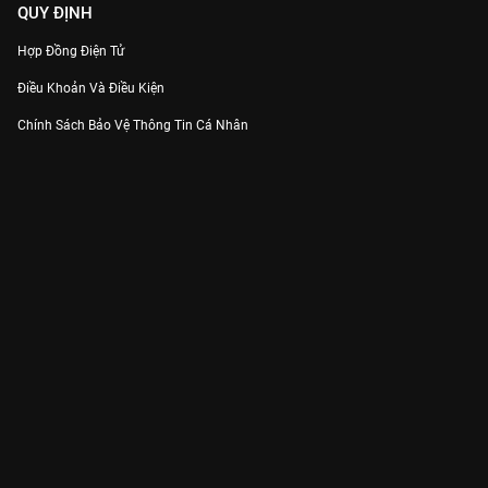
QUY ĐỊNH
Hợp Đồng Điện Tử
Điều Khoản Và Điều Kiện
Chính Sách Bảo Vệ Thông Tin Cá Nhân
Chính Sách Bảo Vệ Người Tiêu Dùng Dễ Bị Tổn Thương
Thỏa Thuận Sử Dụng Dịch Vụ Mạng Xã Hội
THÔNG TIN
Thông Báo
Trung Tâm Hỗ Trợ
Liên Hệ
Góp Ý
Công ty Cổ phần VieON - Địa chỉ: Tầng 5, 222 Pasteur, Phường Xuân Hòa,