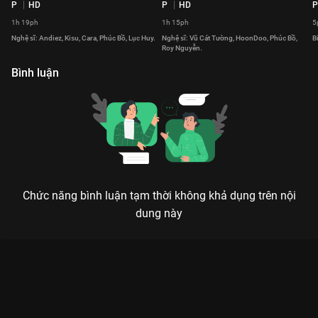
P
HD
P
HD
P
1h 19ph
1h 15ph
5
Nghệ sĩ: Andiez, Kisu, Cara, Phúc Bồ, Lục Huy.
Nghệ sĩ: Vũ Cát Tường, HoonDoo, Phúc Bồ,
B
Roy Nguyễn.
Bình luận
Chức năng bình luận tạm thời không khả dụng trên nội
dung này
Xem Một Phút Xin Chào Hàn Quốc: Xin Chào Gangwon-Do - 2
Tập của Việt Nam có sự tham gia của . Thuộc thể loại: Event