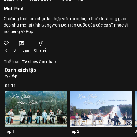
Một Phút
Chương trình âm nhạc kết hợp với trải nghiệm thực tế không gian
đẹp như mơ tại tỉnh Gangwon-Do, Hàn Quốc của các ca sĩ, nhạc sĩ
nổi tiếng V- Pop.
0
Bình luận
Chia sẻ
Thể loại:
TV show âm nhạc
Danh sách tập
2/2 tập
01-11
Tập 1
Tập 2
S