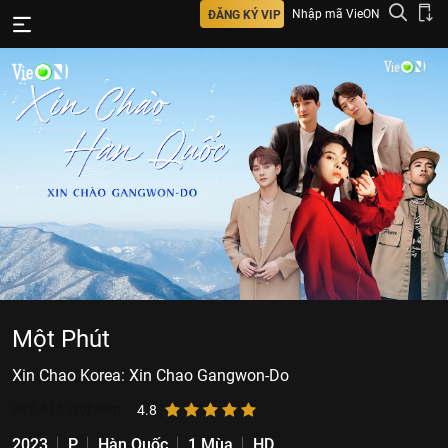
Nhập mã VieON
ĐĂNG KÝ VIP
Một Phút
Xin Chao Korea: Xin Chao Gangwon-Do
987.415
lượt xem
4.8
2023
P
Hàn Quốc
1 Mùa
HD