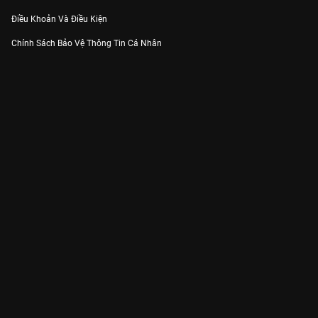
Điều Khoản Và Điều Kiện
Chính Sách Bảo Vệ Thông Tin Cá Nhân
Chính Sách Bảo Vệ Người Tiêu Dùng Dễ Bị Tổn Thương
Thỏa Thuận Sử Dụng Dịch Vụ Mạng Xã Hội
THÔNG TIN
Thông Báo
Trung Tâm Hỗ Trợ
Liên Hệ
Góp Ý
Công ty Cổ phần VieON - Địa chỉ: Tầng 5, 222 Pasteur, Phường Xuân Hòa,
Thành phố Hồ Chí Minh
Email:
support@vieon.vn
| Hotline:
1800.599.920
(miễn phí)
Giấy phép Cung cấp Dịch vụ Phát thanh, Truyền hình trả tiền số 247/GP-