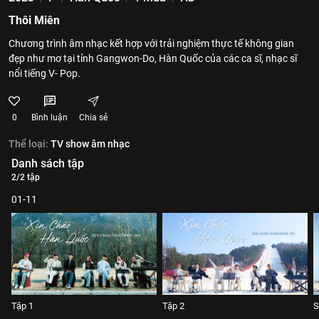
Thôi Miên
Chương trình âm nhạc kết hợp với trải nghiệm thực tế không gian
đẹp như mơ tại tỉnh Gangwon-Do, Hàn Quốc của các ca sĩ, nhạc sĩ
nổi tiếng V- Pop.
0
Bình luận
Chia sẻ
Thể loại:
TV show âm nhạc
Danh sách tập
2/2 tập
01-11
Tập 1
Tập 2
S