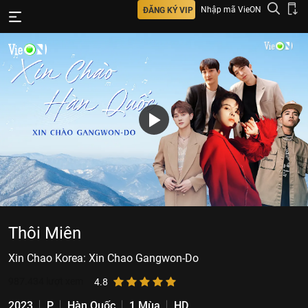
Nhập mã VieON
ĐĂNG KÝ VIP
Thôi Miên
Xin Chao Korea: Xin Chao Gangwon-Do
987.434
lượt xem
4.8
2023
P
Hàn Quốc
1 Mùa
HD