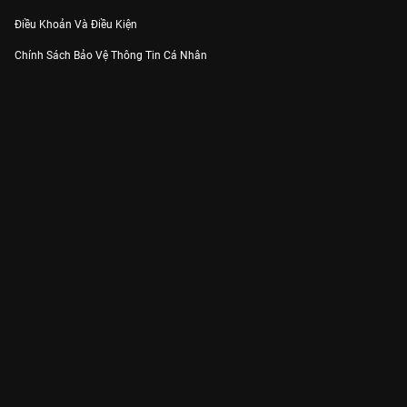
Điều Khoản Và Điều Kiện
Chính Sách Bảo Vệ Thông Tin Cá Nhân
Chính Sách Bảo Vệ Người Tiêu Dùng Dễ Bị Tổn Thương
Thỏa Thuận Sử Dụng Dịch Vụ Mạng Xã Hội
THÔNG TIN
Thông Báo
Trung Tâm Hỗ Trợ
Liên Hệ
Góp Ý
Công ty Cổ phần VieON - Địa chỉ: Tầng 5, 222 Pasteur, Phường Xuân Hòa,
Thành phố Hồ Chí Minh
Email:
support@vieon.vn
| Hotline:
1800.599.920
(miễn phí)
Giấy phép Cung cấp Dịch vụ Phát thanh, Truyền hình trả tiền số 247/GP-