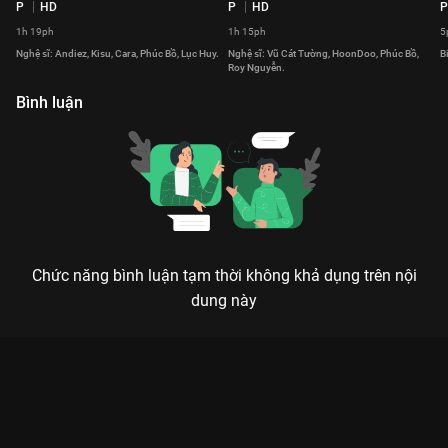
P
HD
P
HD
P
1h 19ph
1h 15ph
5
Nghệ sĩ: Andiez, Kisu, Cara, Phúc Bồ, Lục Huy.
Nghệ sĩ: Vũ Cát Tường, HoonDoo, Phúc Bồ,
B
Roy Nguyễn.
Bình luận
Chức năng bình luận tạm thời không khả dụng trên nội
dung này
Xem Thôi Miên Xin Chào Hàn Quốc: Xin Chào Gangwon-Do - 2
Tập của Việt Nam có sự tham gia của . Thuộc thể loại: Event