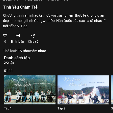
Tình Yêu Chậm Trễ
Chương trình âm nhạc kết hợp với trải nghiệm thực tế không gian
đẹp như mơ tại tỉnh Gangwon-Do, Hàn Quốc của các ca sĩ, nhạc sĩ
nổi tiếng V- Pop.
0
Bình luận
Chia sẻ
Thể loại:
TV show âm nhạc
Danh sách tập
2/2 tập
01-11
Tập 1
Tập 2
S