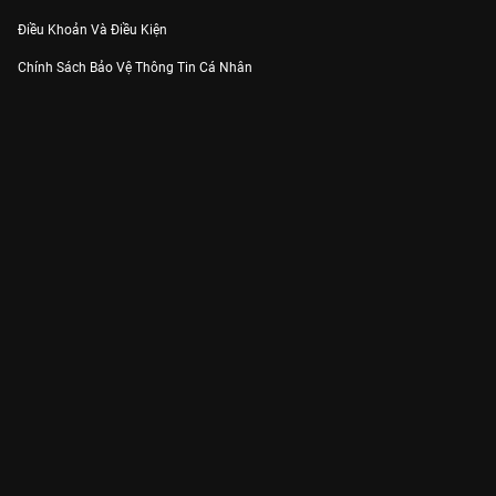
Điều Khoản Và Điều Kiện
Chính Sách Bảo Vệ Thông Tin Cá Nhân
Chính Sách Bảo Vệ Người Tiêu Dùng Dễ Bị Tổn Thương
Thỏa Thuận Sử Dụng Dịch Vụ Mạng Xã Hội
THÔNG TIN
Thông Báo
Trung Tâm Hỗ Trợ
Liên Hệ
Góp Ý
Công ty Cổ phần VieON - Địa chỉ: Tầng 5, 222 Pasteur, Phường Xuân Hòa,
Thành phố Hồ Chí Minh
Email:
support@vieon.vn
| Hotline:
1800.599.920
(miễn phí)
Giấy phép Cung cấp Dịch vụ Phát thanh, Truyền hình trả tiền số 247/GP-