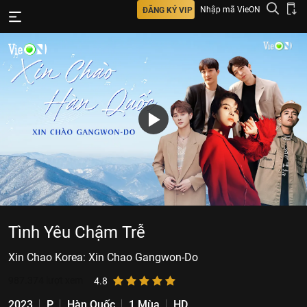
Nhập mã VieON
ĐĂNG KÝ VIP
Tình Yêu Chậm Trễ
Xin Chao Korea: Xin Chao Gangwon-Do
987.374
lượt xem
4.8
2023
P
Hàn Quốc
1 Mùa
HD