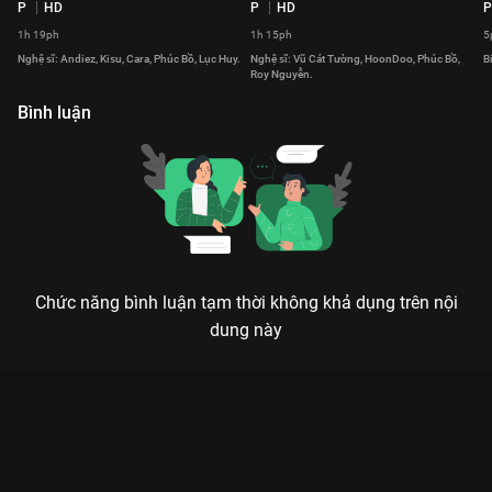
P
HD
P
HD
P
1h 19ph
1h 15ph
5
Nghệ sĩ: Andiez, Kisu, Cara, Phúc Bồ, Lục Huy.
Nghệ sĩ: Vũ Cát Tường, HoonDoo, Phúc Bồ,
B
Roy Nguyễn.
Bình luận
Chức năng bình luận tạm thời không khả dụng trên nội
dung này
Xem Tình Yêu Chậm Trễ Xin Chào Hàn Quốc: Xin Chào
Gangwon-Do - 2 Tập của Việt Nam có sự tham gia của . Thuộc
thể loại: Event