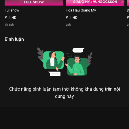
Fullshow
Hoa Hậu Giáng My
Đ
P
HD
P
HD
P
1h 3ph
2ph
2
Bình luận
Chức năng bình luận tạm thời không khả dụng trên nội
dung này
Xem Danh Ca Bảo Yến Show Diễn Vùng Trời Bình Yên
Homeland Resort 2022 - VUNGOC&SON - 7 Tập của Việt Nam
có sự tham gia của . Thuộc thể loại: Event