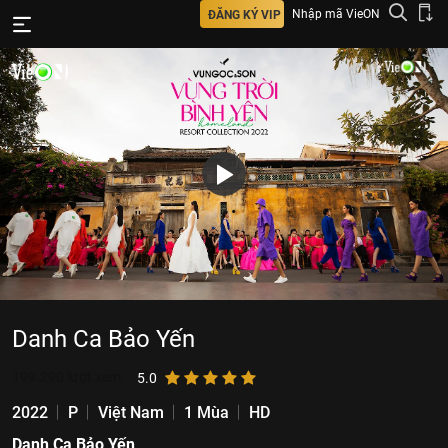
Nhập mã VieON
ĐĂNG KÝ VIP
Danh Ca Bảo Yến
199.290
lượt xem
5.0
2022
P
Việt Nam
1 Mùa
HD
Danh Ca Bảo Yến