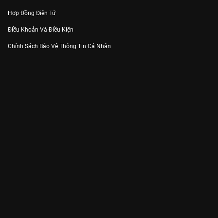
Hợp Đồng Điện Tử
Điều Khoản Và Điều Kiện
Chính Sách Bảo Vệ Thông Tin Cá Nhân
Chính Sách Bảo Vệ Người Tiêu Dùng Dễ Bị Tổn Thương
Thỏa Thuận Sử Dụng Dịch Vụ Mạng Xã Hội
THÔNG TIN
Thông Báo
Trung Tâm Hỗ Trợ
Liên Hệ
Góp Ý
Công ty Cổ phần VieON - Địa chỉ: Tầng 5, 222 Pasteur, Phường Xuân Hòa,
Thành phố Hồ Chí Minh