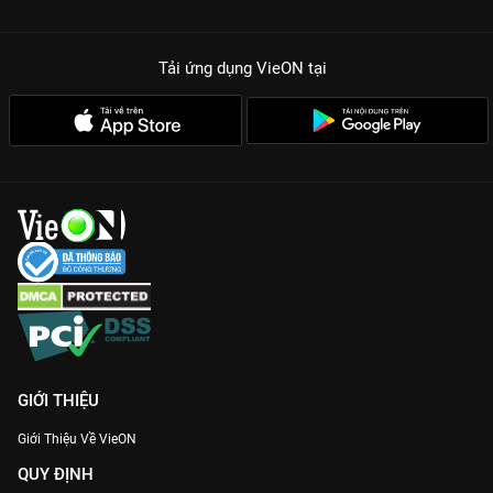
Visual đỉnh cấp:
Studio Production I.G đã chăm chút từng
khung hình, từ những cú đập bóng xé gió đến những giọt mồ
Tải ứng dụng VieON
tại
hôi chân thực của vận động viên.
Nhạc phim truyền cảm hứng:
Những bản nhạc nền dồn dập
đẩy cảm xúc người xem lên đến đỉnh điểm trong những giây
phút tranh chấp điểm số quyết định.
Tư duy chiến thuật:
Phim không chỉ là sức mạnh mà còn là
cuộc đấu trí đỉnh cao giữa các huấn luyện viên và đội trưởng
trên sân.
Vua Bóng Chuyền Phần 3 không chỉ là một bộ anime thể thao,
nó là một bài ca về sự kiên trì và niềm tin. Với tỷ lệ đánh giá lên
đến 4.89 trên
VieON
, đây chắc chắn là siêu phẩm mà bất kỳ
mọt phim nào cũng không thể bỏ lỡ.
GIỚI THIỆU
Giới Thiệu Về VieON
QUY ĐỊNH