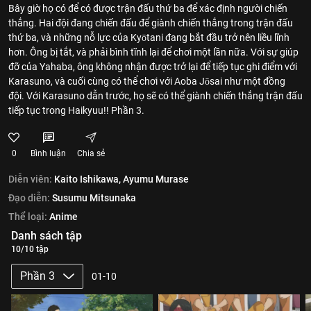
Bây giờ họ có để có được trận đấu thứ ba để xác định người chiến
thắng. Hai đội đang chiến đấu để giành chiến thắng trong trận đấu
thứ ba, và những nỗ lực của Kyōtani đang bắt đầu trở nên liều lĩnh
hơn. Ông bị tắt, và phải bình tĩnh lại để chơi một lần nữa. Với sự giúp
đỡ của Yahaba, ông không nhận được trở lại để tiếp tục ghi điểm với
Karasuno, và cuối cùng có thể chơi với Aoba Jōsai như một đồng
đội. Với Karasuno dẫn trước, họ sẽ có thể giành chiến thắng trận đấu
tiếp tục trong Haikyuu!! Phần 3.
0
Bình luận
Chia sẻ
Diễn viên:
Kaito Ishikawa,
Ayumu Murase
Đạo diễn:
Susumu Mitsunaka
Thể loại:
Anime
Danh sách tập
10/10 tập
Phần 3
01-10