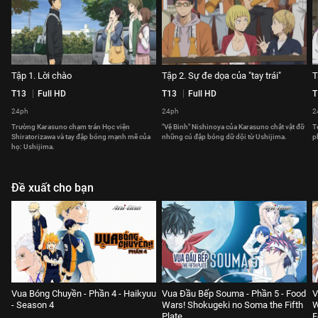
Tập 1. Lời chào
Tập 2. Sự đe dọa của "tay trái"
T
T13
Full HD
T13
Full HD
T
24ph
24ph
2
Trường Karasuno chạm trán Học viện
"Vệ Binh" Nishinoya của Karasuno chật vật đỡ
T
Shiratorizawa và tay đập bóng mạnh mẽ của
những cú đập bóng dữ dội từ Ushijima.
p
họ: Ushijima.
Đề xuất cho bạn
Vua Bóng Chuyền - Phần 4 - Haikyuu
Vua Đầu Bếp Souma - Phần 5 - Food
V
- Season 4
Wars! Shokugeki no Soma the Fifth
W
Plate
F