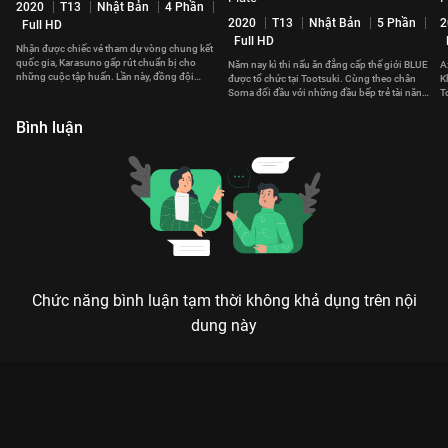
2020
T13
Nhật Bản
4 Phần
2020
T13
Nhật Bản
5 Phần
2
Full HD
Full HD
Nhận được chiếc vé tham dự vòng chung kết
quốc gia, Karasuno gấp rút chuẩn bị cho
Năm nay kì thi nấu ăn đẳng cấp thế giới BLUE
A
những cuộc tập huấn. Lần này, đồng đội
được tổ chức tại Tootsuki. Cùng theo chân
K
Hinata không được mời.
Soma đối đầu với những đầu bếp trẻ tài năng
T
quy tụ về đây.
c
Bình luận
Chức năng bình luận tạm thời không khả dụng trên nội
dung này
VUA BÓNG CHUYỀN PHẦN 3: KHI NHỮNG QUẠ LÔNG ĐEN
QUYẾT TÂM CHẠM TỚI ĐỈNH CAO
Bóng chuyền là môn thể thao luôn hướng về phía trước! - Thông điệp bùng nổ trong
trận chiến định mệnh.