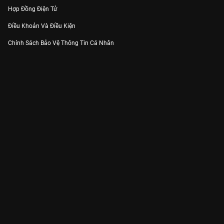
Hợp Đồng Điện Tử
Điều Khoản Và Điều Kiện
Chính Sách Bảo Vệ Thông Tin Cá Nhân
Chính Sách Bảo Vệ Người Tiêu Dùng Dễ Bị Tổn Thương
Thỏa Thuận Sử Dụng Dịch Vụ Mạng Xã Hội
THÔNG TIN
Thông Báo
Trung Tâm Hỗ Trợ
Liên Hệ
Góp Ý
Công ty Cổ phần VieON - Địa chỉ: Tầng 5, 222 Pasteur, Phường Xuân Hòa,
Thành phố Hồ Chí Minh
Email:
support@vieon.vn
| Hotline:
1800.599.920
(miễn phí)