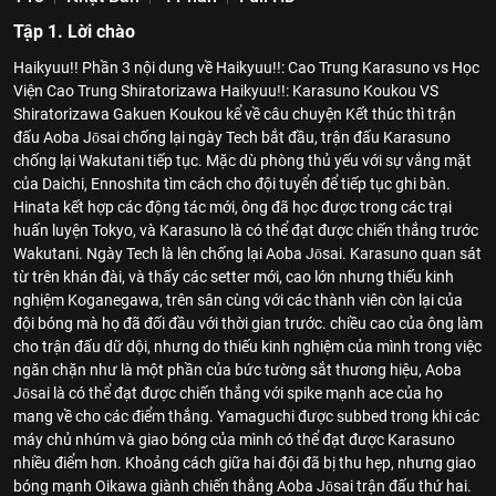
Tập 1. Lời chào
Haikyuu!! Phần 3 nội dung về Haikyuu!!: Cao Trung Karasuno vs Học
Viện Cao Trung Shiratorizawa Haikyuu!!: Karasuno Koukou VS
Shiratorizawa Gakuen Koukou kể về câu chuyện Kết thúc thì trận
đấu Aoba Jōsai chống lại ngày Tech bắt đầu, trận đấu Karasuno
chống lại Wakutani tiếp tục. Mặc dù phòng thủ yếu với sự vắng mặt
của Daichi, Ennoshita tìm cách cho đội tuyển để tiếp tục ghi bàn.
Hinata kết hợp các động tác mới, ông đã học được trong các trại
huấn luyện Tokyo, và Karasuno là có thể đạt được chiến thắng trước
Wakutani. Ngày Tech là lên chống lại Aoba Jōsai. Karasuno quan sát
từ trên khán đài, và thấy các setter mới, cao lớn nhưng thiếu kinh
nghiệm Koganegawa, trên sân cùng với các thành viên còn lại của
đội bóng mà họ đã đối đầu với thời gian trước. chiều cao của ông làm
cho trận đấu dữ dội, nhưng do thiếu kinh nghiệm của mình trong việc
ngăn chặn như là một phần của bức tường sắt thương hiệu, Aoba
Jōsai là có thể đạt được chiến thắng với spike mạnh ace của họ
mang về cho các điểm thắng. Yamaguchi được subbed trong khi các
máy chủ nhúm và giao bóng của mình có thể đạt được Karasuno
nhiều điểm hơn. Khoảng cách giữa hai đội đã bị thu hẹp, nhưng giao
bóng mạnh Oikawa giành chiến thắng Aoba Jōsai trận đấu thứ hai.