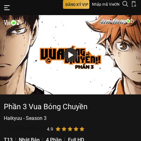
Nhập mã VieON
ĐĂNG KÝ VIP
Phần 3 Vua Bóng Chuyền
Haikyuu - Season 3
3.141.704
lượt xem
4.9
T13
Nhật Bản
4 Phần
Full HD