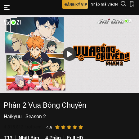
Nhập mã VieON
ĐĂNG KÝ VIP
Phần 2 Vua Bóng Chuyền
Haikyuu - Season 2
4.815.813
lượt xem
4.9
T13
Nhật Bản
4 Phần
Full HD