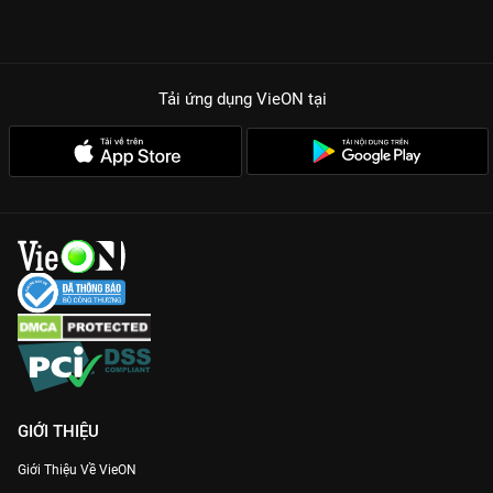
Sự xuất hiện của các nhân vật mới:
Những đối thủ truyền kiếp
như Bokuto Kotaro hay Akaashi Keiji mang đến làn gió mới đầy
hài hước nhưng cũng vô cùng đẳng cấp.
Phát triển nhân vật phụ:
Không chỉ tập trung vào nam chính,
Tải ứng dụng VieON
tại
phần 2 dành nhiều đất diễn để khắc họa sự nỗ lực thầm lặng
của Yamaguchi hay sự thay đổi của quản lý Hitoka Yachi.
Nhịp phim kịch tính:
Từ những buổi tập luyện đẫm mồ hôi đến
các trận tái đấu với Aoba Johsai, mỗi tập phim đều khiến khán
giả đứng ngồi không yên.
Với chất lượng hình ảnh sắc nét và âm thanh sống động,
Vua
Bóng Chuyền Phần 2
trên VieON mang đến trải nghiệm giải trí
đỉnh cao. Bộ phim hiện đang sở hữu điểm số 4.85 cực ấn
tượng từ cộng đồng yêu anime.
GIỚI THIỆU
Giới Thiệu Về VieON