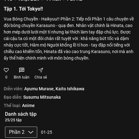
Tập 1. Tới Tokyo!!
Vua Bóng Chuyền - Haikyuu!! Phần 2: Tiếp nối Phần 1 câu chuyện về
đội bóng chuyền Karasuno - quạ đen. Nhân vật chính là Hinata, cao
hơn mép dưới lưới một tí nhưng lại thích làm tay đập chủ lực. Được
cái cậu ta có một đôi chân rất tuyệt vời : khả năng bứt tốc và dậm
nhảy cực tốt, Hâm mộ Người khổng lồ tí hon - tay đập nổi tiếng với
chiều cao khiếm tốn, Hinata đã vào cao trung Karasuno, nơi mà anh
ấy thể hiện chính mình với môn bóng chuyền.
0
Bình luận
Chia sẻ
Diễn viên:
Ayumu Murase,
Kaito Ishikawa
Đạo diễn:
Susumu Mitsunaka
Thể loại:
Anime
Danh sách tập
25/25 tập
Phần 2
01-25