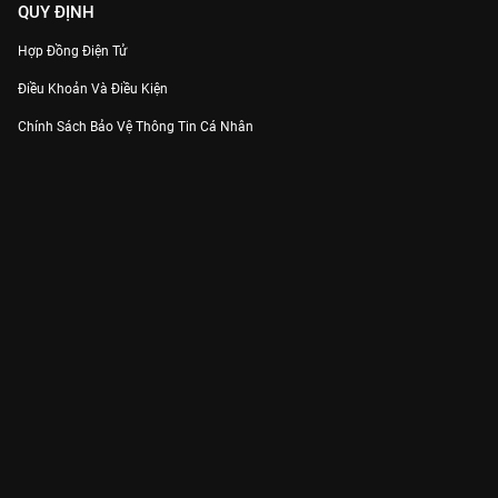
QUY ĐỊNH
Hợp Đồng Điện Tử
Điều Khoản Và Điều Kiện
Chính Sách Bảo Vệ Thông Tin Cá Nhân
Chính Sách Bảo Vệ Người Tiêu Dùng Dễ Bị Tổn Thương
Thỏa Thuận Sử Dụng Dịch Vụ Mạng Xã Hội
THÔNG TIN
Thông Báo
Trung Tâm Hỗ Trợ
Liên Hệ
Góp Ý
Công ty Cổ phần VieON - Địa chỉ: Tầng 5, 222 Pasteur, Phường Xuân Hòa,
Thành phố Hồ Chí Minh