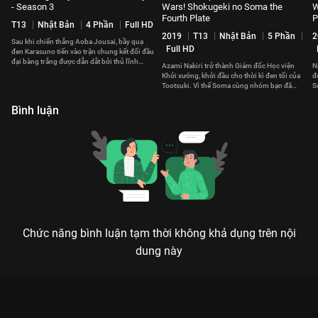
- Season 3
Wars! Shokugeki no Soma the
W
Fourth Plate
P
T13
Nhật Bản
4 Phần
Full HD
2019
T13
Nhật Bản
5 Phần
2
Sau khi chiến thắng Aoba Jousai, bầy quạ
Full HD
đen Karasuno tiến vào trận chung kết đối đầu
đại bàng trắng được dẫn dắt bởi thủ lĩnh
Azami Nakiri trở thành Giám đốc Học viện
N
Ushijima.
Khởi xướng, khởi đầu cho thời kì đen tối của
đ
Tootsuki. Vì thế Soma cùng nhóm bạn đã
S
chống lại Azami.
q
Bình luận
Chức năng bình luận tạm thời không khả dụng trên nội
dung này
VUA BÓNG CHUYỀN PHẦN 2: CHẶNG ĐƯỜNG LỘT XÁC ĐỂ TRỞ
THÀNH NHỮNG KẺ THU PHỤC BẦU TRỜI
Để tồn tại trên sân đấu, bạn phải trở nên mạnh mẽ hơn cả hôm qua!