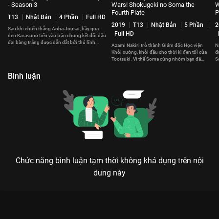
- Season 3
Wars! Shokugeki no Soma the
W
Fourth Plate
P
T13
Nhật Bản
4 Phần
Full HD
2019
T13
Nhật Bản
5 Phần
2
Sau khi chiến thắng Aoba Jousai, bầy quạ
Full HD
đen Karasuno tiến vào trận chung kết đối đầu
đại bàng trắng được dẫn dắt bởi thủ lĩnh
Azami Nakiri trở thành Giám đốc Học viện
N
Ushijima.
Khởi xướng, khởi đầu cho thời kì đen tối của
đ
Tootsuki. Vì thế Soma cùng nhóm bạn đã
S
chống lại Azami.
q
Bình luận
Chức năng bình luận tạm thời không khả dụng trên nội
dung này
Xem Tập 22. Trận chiến của kẻ từng nhát gan Vua Bóng
Chuyền - Phần 2 - Haikyuu - Season 2 - 25 Tập của Nhật Bản có