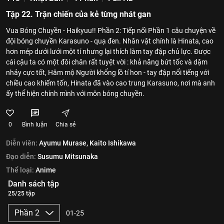
Tập 22. Trận chiến của kẻ từng nhát gan
Vua Bóng Chuyền - Haikyuu!! Phần 2: Tiếp nối Phần 1 câu chuyện về
đội bóng chuyền Karasuno - quạ đen. Nhân vật chính là Hinata, cao
hơn mép dưới lưới một tí nhưng lại thích làm tay đập chủ lực. Được
cái cậu ta có một đôi chân rất tuyệt vời : khả năng bứt tốc và dậm
nhảy cực tốt, Hâm mộ Người khổng lồ tí hon - tay đập nổi tiếng với
chiều cao khiếm tốn, Hinata đã vào cao trung Karasuno, nơi mà anh
ấy thể hiện chính mình với môn bóng chuyền.
0
Bình luận
Chia sẻ
Diễn viên:
Ayumu Murase,
Kaito Ishikawa
Đạo diễn:
Susumu Mitsunaka
Thể loại:
Anime
Danh sách tập
25/25 tập
Phần 2
01-25