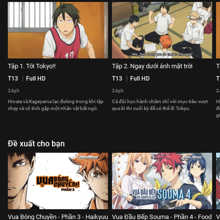
Tập 1. Tới Tokyo!!
Tập 2. Ngay dưới ánh mặt trời
T
T13
Full HD
T13
Full HD
T
24ph
24ph
2
Hinata và Kageyama lạc đường trong khi tập
Cả đội học hành chăm chỉ với mục tiêu vượt
H
chạy và vô tình gặp một nhân vật bất ngờ.
qua kì thi cuối kỳ để có thể đi Tokyo.
đ
g
Đề xuất cho bạn
Vua Bóng Chuyền - Phần 3 - Haikyuu
Vua Đầu Bếp Souma - Phần 4 - Food
V