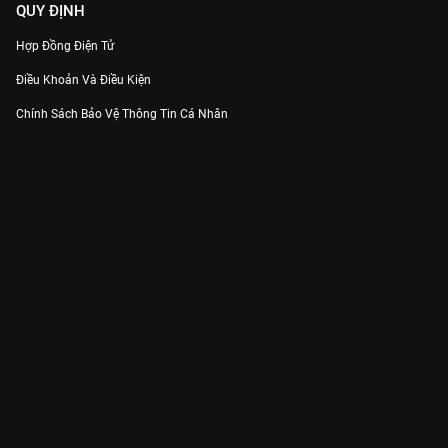
QUY ĐỊNH
Hợp Đồng Điện Tử
Điều Khoản Và Điều Kiện
Chính Sách Bảo Vệ Thông Tin Cá Nhân
Chính Sách Bảo Vệ Người Tiêu Dùng Dễ Bị Tổn Thương
Thỏa Thuận Sử Dụng Dịch Vụ Mạng Xã Hội
THÔNG TIN
Thông Báo
Trung Tâm Hỗ Trợ
Liên Hệ
Góp Ý
Công ty Cổ phần VieON - Địa chỉ: Tầng 5, 222 Pasteur, Phường Xuân Hòa,
Thành phố Hồ Chí Minh