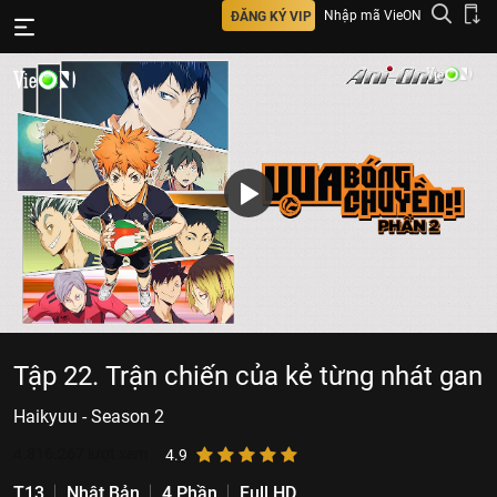
Nhập mã VieON
ĐĂNG KÝ VIP
Tập 22. Trận chiến của kẻ từng nhát gan
Haikyuu - Season 2
4.816.267
lượt xem
4.9
T13
Nhật Bản
4 Phần
Full HD