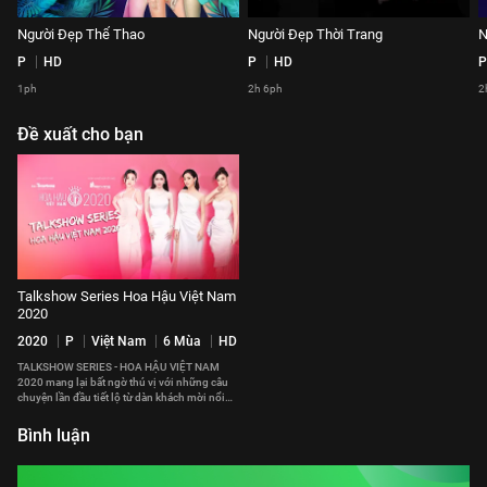
Người Đẹp Thể Thao
Người Đẹp Thời Trang
N
P
HD
P
HD
P
1ph
2h 6ph
2
Đề xuất cho bạn
Talkshow Series Hoa Hậu Việt Nam
2020
2020
P
Việt Nam
6 Mùa
HD
TALKSHOW SERIES - HOA HẬU VIỆT NAM
2020 mang lại bất ngờ thú vị với những câu
chuyện lần đầu tiết lộ từ dàn khách mời nổi
tiếng và các Hoa hậu, Á hậu.
Bình luận