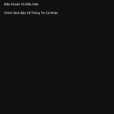
Điều Khoản Và Điều Kiện
Chính Sách Bảo Vệ Thông Tin Cá Nhân
Chính Sách Bảo Vệ Người Tiêu Dùng Dễ Bị Tổn Thương
Thỏa Thuận Sử Dụng Dịch Vụ Mạng Xã Hội
THÔNG TIN
Thông Báo
Trung Tâm Hỗ Trợ
Liên Hệ
Góp Ý
Công ty Cổ phần VieON - Địa chỉ: Tầng 5, 222 Pasteur, Phường Xuân Hòa,
Thành phố Hồ Chí Minh
Email:
support@vieon.vn
| Hotline:
1800.599.920
(miễn phí)
Giấy phép Cung cấp Dịch vụ Phát thanh, Truyền hình trả tiền số 247/GP-
BTTTT cấp ngày 21/07/2023