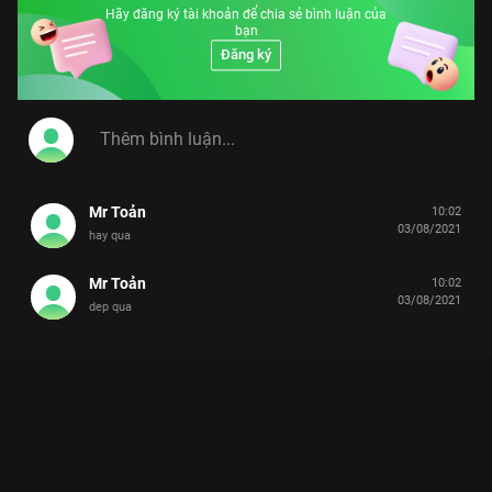
Hãy đăng ký tài khoản để chia sẻ bình luận của
bạn
Đăng ký
Mr Toản
10:02
03/08/2021
hay qua
Mr Toản
10:02
03/08/2021
dep qua
VÒNG CHUNG KẾT HHVN 2020: THẬP KỶ HƯƠNG SẮC VÀ MÀN
ĐĂNG QUANG CẢM XÚC
Nơi nhan sắc hội tụ, nơi tài năng tỏa sáng – Thập kỷ hương sắc đã tìm thấy chủ nhân
xứng đáng nhất.
Vòng Chung Kết HHVN 2020
là một cột mốc rực rỡ, khép lại