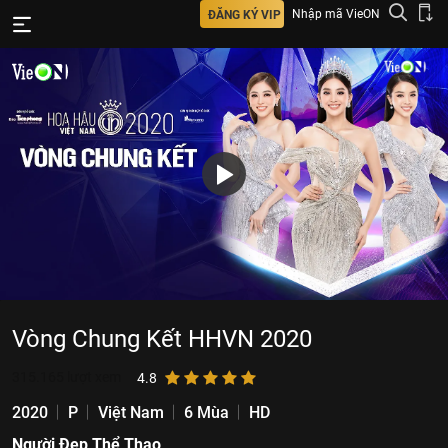
Nhập mã VieON
ĐĂNG KÝ VIP
Vòng Chung Kết HHVN 2020
315.165
lượt xem
4.8
2020
P
Việt Nam
6 Mùa
HD
Người Đẹp Thể Thao