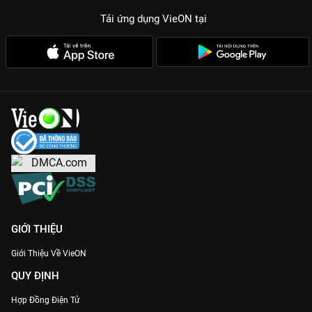
đêm chung kết trở nên sôi động hơn bao giờ hết.
Tải ứng dụng VieON
tại
Cùng xem lại những khoảnh khắc đẹp nhất của
Vòng Chung
Kết HHVN 2020
độc quyền trên
VieON
!
GIỚI THIỆU
Giới Thiệu Về VieON
QUY ĐỊNH
Hợp Đồng Điện Tử