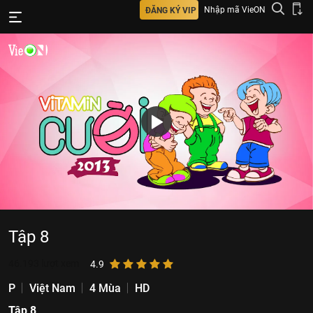
Nhập mã VieON
ĐĂNG KÝ VIP
Tập 8
46.193
lượt xem
4.9
P
Việt Nam
4 Mùa
HD
Tập 8