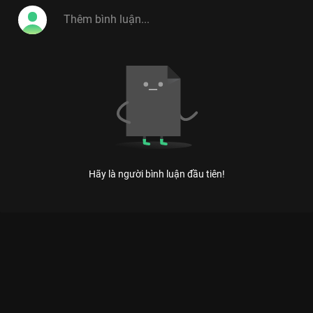
Việt, Vitamin Cười 2014 tiếp tục hứa hẹn sẽ là
điểm hẹn cuối tuần lý tưởng cho khán giả mọi
lứa tuổi những phút giây thư giãn hoản hảo.
#vitamin_cuoi_2014
Hãy là người bình luận đầu tiên!
Xem Tập 8 Vitamin Cười 2013 - 25 Tập của Việt Nam có sự
tham gia của . Thuộc thể loại: TV show