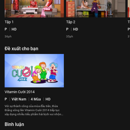
Tập 1
Tập 2
T
P
HD
P
HD
P
36ph
35ph
3
Đề xuất cho bạn
Vitamin Cười 2014
P
Việt Nam
4 Mùa
HD
Với sự thành công của mùa đầu tiên, thừa
thắng xông lên Vitamin Cười 2014 tiếp tục
xây dựng nhiều tiểu phẩm hài kịch vui nhộn
lồng ghép những giá trị nhân văn sâu sắc. Với
sự tham gia góp mặt của nhiều thế hệ nghệ sĩ
Bình luận
tài năng trong nhiều lĩnh vực của showbiz