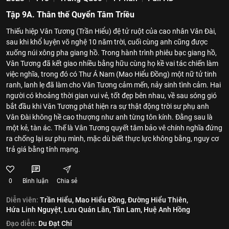
Tập 9A. Thân thế Quyển Tâm Triều
Thiếu hiệp Vân Tương (Trần Hiểu) đệ tử ruột của cao nhân Vân Đài,
sau khi khổ luyện võ nghệ 10 năm trời, cuối cùng anh cũng được
xuống núi xông pha giang hồ. Trong hành trình phiêu bạc giang hồ,
Vân Tương đã kết giao nhiều bằng hữu cùng họ kề vai tác chiến làm
việc nghĩa, trong đó có Thư Á Nam (Mao Hiểu Đồng) một nữ tử tinh
ranh, lanh lẹ đã làm cho Vân Tương cảm mến, nảy sinh tình cảm. Hai
người có khoảng thời gian vui vẻ, tốt đẹp bên nhau, về sau sóng gió
bắt đầu khi Vân Tương phát hiện ra sự thật động trời sư phụ anh
Vân Đài không hề cao thượng như anh từng tôn kính. Đằng sau là
một kẻ, tàn ác. Thế là Vân Tương quyết tâm bảo vê chính nghĩa đứng
ra chống lại sư phụ mình, mặc dù biết thực lực không bằng, nguy cơ
trả giá bằng tính mạng.
0
Bình luận
Chia sẻ
Diễn viên:
Trần Hiểu,
Mao Hiểu Đồng,
Đường Hiểu Thiên,
Hứa Linh Nguyệt,
Lưu Quán Lân,
Tần Lam,
Huệ Anh Hồng
Đạo diễn:
Du Đạt Chí