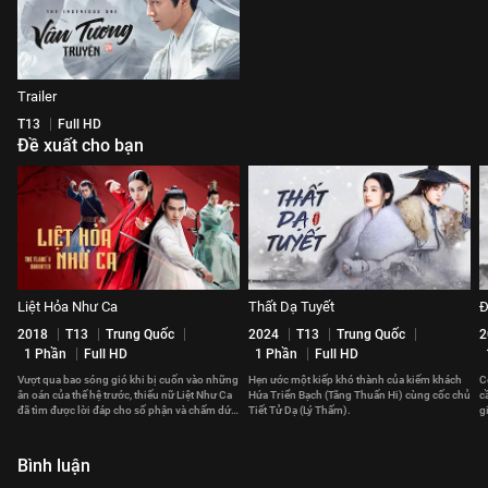
Trailer
T13
Full HD
Đề xuất cho bạn
Liệt Hỏa Như Ca
Thất Dạ Tuyết
Đ
2018
T13
Trung Quốc
2024
T13
Trung Quốc
2
1 Phần
Full HD
1 Phần
Full HD
Vượt qua bao sóng gió khi bị cuốn vào những
Hẹn ước một kiếp khó thành của kiếm khách
C
ân oán của thế hệ trước, thiếu nữ Liệt Như Ca
Hứa Triển Bạch (Tăng Thuấn Hi) cùng cốc chủ
c
đã tìm được lời đáp cho số phận và chấm dứt
Tiết Tử Dạ (Lý Thấm).
g
chuỗi bi kịch.
t
Bình luận