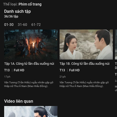
Thể loại:
Phim cổ trang
Danh sách tập
36/36 tập
01-30
31-60
61-72
Tập 1A. Công tử lần đầu xuống núi
Tập 1B. Công tử lần đầu xuống núi
T
D
T13
Full HD
T13
Full HD
T
17ph
21ph
2
Vân Tương (Trần Hiểu) ngẫu nhiên gặp gỡ
Vân Tương (Trần Hiểu) ngẫu nhiên gặp gỡ
Hiệp nữ Thư Á Nam (Mao Hiểu Đồng).
Hiệp nữ Thư Á Nam (Mao Hiểu Đồng).
M
c
Video liên quan