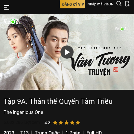
Nhập mã VieON
ĐĂNG KÝ VIP
Tập 9A. Thân thế Quyển Tâm Triều
The Ingenious One
6.032.286
lượt xem
4.8
2023
T13
Trung Quốc
1 Phần
Full HD