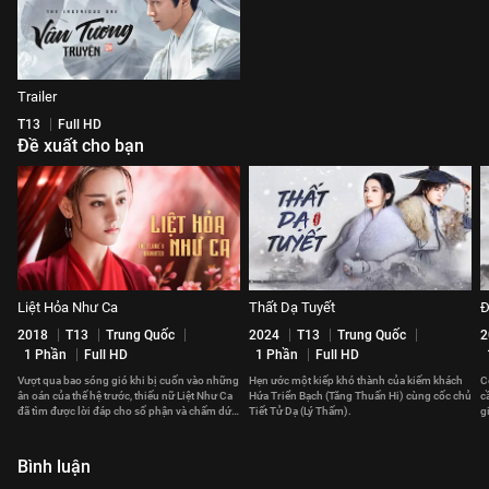
Trailer
T13
Full HD
Đề xuất cho bạn
Liệt Hỏa Như Ca
Thất Dạ Tuyết
Đ
2018
T13
Trung Quốc
2024
T13
Trung Quốc
2
1 Phần
Full HD
1 Phần
Full HD
Vượt qua bao sóng gió khi bị cuốn vào những
Hẹn ước một kiếp khó thành của kiếm khách
C
ân oán của thế hệ trước, thiếu nữ Liệt Như Ca
Hứa Triển Bạch (Tăng Thuấn Hi) cùng cốc chủ
c
đã tìm được lời đáp cho số phận và chấm dứt
Tiết Tử Dạ (Lý Thấm).
g
chuỗi bi kịch.
t
Bình luận