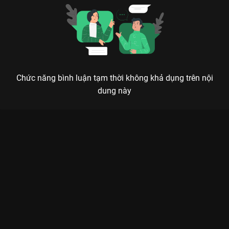
Chức năng bình luận tạm thời không khả dụng trên nội
dung này
Xem Tập 5B. Bão táp Nam Đô Vân Tương Truyện - 36 Tập của
Trung Quốc có sự tham gia của . Thuộc thể loại: Phim bộ