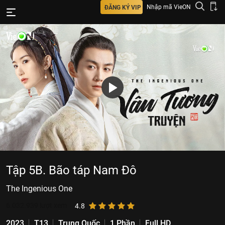
Nhập mã VieON
ĐĂNG KÝ VIP
Tập 5B. Bão táp Nam Đô
The Ingenious One
6.032.939
lượt xem
4.8
2023
T13
Trung Quốc
1 Phần
Full HD