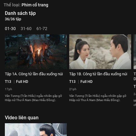
Thể loại:
Phim cổ trang
Danh sách tập
36/36 tập
01-30
31-60
61-72
Tập 1A. Công tử lần đầu xuống núi
Tập 1B. Công tử lần đầu xuống núi
T
D
T13
Full HD
T13
Full HD
T
17ph
21ph
2
Vân Tương (Trần Hiểu) ngẫu nhiên gặp gỡ
Vân Tương (Trần Hiểu) ngẫu nhiên gặp gỡ
Hiệp nữ Thư Á Nam (Mao Hiểu Đồng).
Hiệp nữ Thư Á Nam (Mao Hiểu Đồng).
M
c
Video liên quan