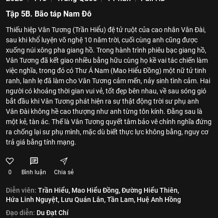
Tập 5B. Bão táp Nam Đô
Thiếu hiệp Vân Tương (Trần Hiểu) đệ tử ruột của cao nhân Vân Đài,
sau khi khổ luyện võ nghệ 10 năm trời, cuối cùng anh cũng được
xuống núi xông pha giang hồ. Trong hành trình phiêu bạc giang hồ,
Vân Tương đã kết giao nhiều bằng hữu cùng họ kề vai tác chiến làm
việc nghĩa, trong đó có Thư Á Nam (Mao Hiểu Đồng) một nữ tử tinh
ranh, lanh lẹ đã làm cho Vân Tương cảm mến, nảy sinh tình cảm. Hai
người có khoảng thời gian vui vẻ, tốt đẹp bên nhau, về sau sóng gió
bắt đầu khi Vân Tương phát hiện ra sự thật động trời sư phụ anh
Vân Đài không hề cao thượng như anh từng tôn kính. Đằng sau là
một kẻ, tàn ác. Thế là Vân Tương quyết tâm bảo vê chính nghĩa đứng
ra chống lại sư phụ mình, mặc dù biết thực lực không bằng, nguy cơ
trả giá bằng tính mạng.
0
Bình luận
Chia sẻ
Diễn viên:
Trần Hiểu,
Mao Hiểu Đồng,
Đường Hiểu Thiên,
Hứa Linh Nguyệt,
Lưu Quán Lân,
Tần Lam,
Huệ Anh Hồng
Đạo diễn:
Du Đạt Chí