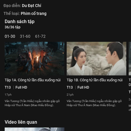
Đạo diễn:
Du Đạt Chí
Thể loại:
Phim cổ trang
Danh sách tập
36/36 tập
01-30
31-60
61-72
Tập 1A. Công tử lần đầu xuống núi
Tập 1B. Công tử lần đầu xuống núi
T
D
T13
Full HD
T13
Full HD
T
17ph
21ph
2
Vân Tương (Trần Hiểu) ngẫu nhiên gặp gỡ
Vân Tương (Trần Hiểu) ngẫu nhiên gặp gỡ
Hiệp nữ Thư Á Nam (Mao Hiểu Đồng).
Hiệp nữ Thư Á Nam (Mao Hiểu Đồng).
M
c
Video liên quan