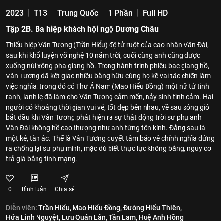
2023
T13
Trung Quốc
1 Phần
Full HD
Tập 2B. Ba hiệp khách hội ngộ Dương Châu
Thiếu hiệp Vân Tương (Trần Hiểu) đệ tử ruột của cao nhân Vân Đài,
sau khi khổ luyện võ nghệ 10 năm trời, cuối cùng anh cũng được
xuống núi xông pha giang hồ. Trong hành trình phiêu bạc giang hồ,
Vân Tương đã kết giao nhiều bằng hữu cùng họ kề vai tác chiến làm
việc nghĩa, trong đó có Thư Á Nam (Mao Hiểu Đồng) một nữ tử tinh
ranh, lanh lẹ đã làm cho Vân Tương cảm mến, nảy sinh tình cảm. Hai
người có khoảng thời gian vui vẻ, tốt đẹp bên nhau, về sau sóng gió
bắt đầu khi Vân Tương phát hiện ra sự thật động trời sư phụ anh
Vân Đài không hề cao thượng như anh từng tôn kính. Đằng sau là
một kẻ, tàn ác. Thế là Vân Tương quyết tâm bảo vê chính nghĩa đứng
ra chống lại sư phụ mình, mặc dù biết thực lực không bằng, nguy cơ
trả giá bằng tính mạng.
0
Bình luận
Chia sẻ
Diễn viên:
Trần Hiểu,
Mao Hiểu Đồng,
Đường Hiểu Thiên,
Hứa Linh Nguyệt,
Lưu Quán Lân,
Tần Lam,
Huệ Anh Hồng