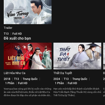
Trailer
T13
Full HD
Đề xuất cho bạn
Liệt Hỏa Như Ca
Thất Dạ Tuyết
Đ
2018
T13
Trung Quốc
2024
T13
Trung Quốc
2
1 Phần
Full HD
1 Phần
Full HD
Vượt qua bao sóng gió khi bị cuốn vào những
Hẹn ước một kiếp khó thành của kiếm khách
C
ân oán của thế hệ trước, thiếu nữ Liệt Như Ca
Hứa Triển Bạch (Tăng Thuấn Hi) cùng cốc chủ
c
đã tìm được lời đáp cho số phận và chấm dứt
Tiết Tử Dạ (Lý Thấm).
g
chuỗi bi kịch.
t