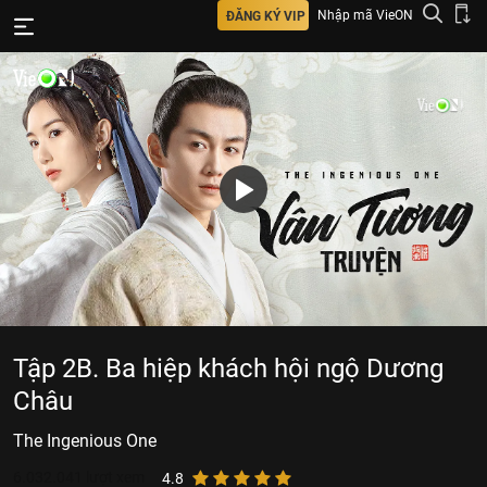
Nhập mã VieON
ĐĂNG KÝ VIP
Tập 2B. Ba hiệp khách hội ngộ Dương
Châu
The Ingenious One
6.032.041
lượt xem
4.8