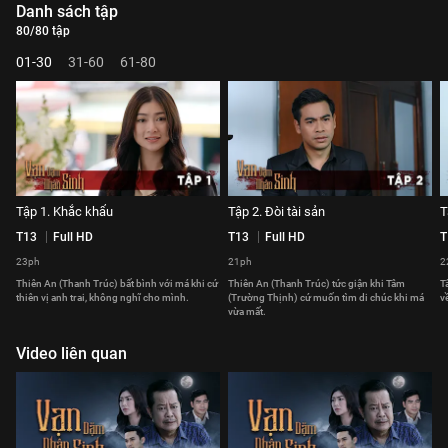
Danh sách tập
80/80 tập
01-30
31-60
61-80
Tập 1. Khắc khẩu
Tập 2. Đòi tài sản
T
T13
Full HD
T13
Full HD
T
23ph
21ph
2
Thiên An (Thanh Trúc) bất bình với má khi cứ
Thiên An (Thanh Trúc) tức giận khi Tâm
T
thiên vị anh trai, không nghĩ cho mình.
(Trường Thịnh) cứ muốn tìm di chúc khi má
v
vừa mất.
Video liên quan