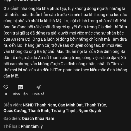
Gia cảnh nhà ông Ba khá phức tạp, tuy không đông người, nhưng lại
rất nhiều mâu thuẫn hằn sâu trước kia nên hoà khí trong nhà lúc nào
cũng bị phá vỡ nhất là khi bà Mỹ - trụ cột chính trong nhà mất đi. Khi
ông Ba đang bối rối vì mất đi người quyết định trong Gia đình thì Tâm
(con trai giữa) đã đứng ra giải quyết mọi việc mặc cho sự phản bác
của An (em Út). Ông Ba luôn bị động bởi những chỉ định mà Tâm đưa
ra, đến lúc Thắng (anh cả) trở về sau chuyến công tác, thì mọi việc
vẫn không do ông Ba tự chủ. Mâu thuẫn nội tại của Gia đình ông Ba
dần rõ nét, mặc dù An rất thành công trong công việc và có địa vị Xã
hội cao nhưng vẫn không được Gia đình công nhận, nhất là Tâm, vì
thế mọi lời nói của An đều bị Tâm phản bác theo kiểu mặc định không
cần lý lẽ.
0
Bình luận
Chia sẻ
Diễn viên:
NSND Thanh Nam,
Cao Minh Đạt,
Thanh Trúc,
Quốc Cường,
Thanh Bình,
Trường Thịnh,
Ngân Quỳnh
Đạo diễn:
Quách Khoa Nam
Thể loại:
Phim tâm lý