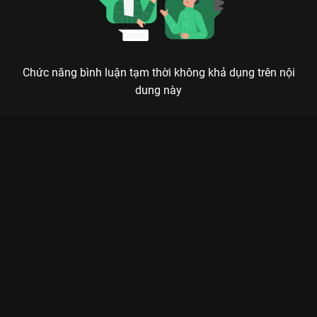
Chức năng bình luận tạm thời không khả dụng trên nội
dung này
VẠN DẶM NHÂN SINH: KHI NHÀ KHÔNG CÒN LÀ NƠI ĐỂ VỀ
Dòng đời vạn dặm, lòng người khó đo – Liệu tình thân có thắng nổi sức mạnh của đồng
tiền và lòng tham?
Nếu bạn là fan của những siêu phẩm gia đình kịch tính như
Gạo Nếp Gạo Tẻ
hay
Cây Táo Nở Hoa
, thì
Vạn Dặm Nhân Sinh
chính là cái tên tiếp theo phải nằm trong danh sách cày phim
trên
VieON
. Bộ phim không chỉ là câu chuyện về những mâu
thuẫn vụn vặt, mà là một cuộc chiến thực sự giữa các thế hệ,
nơi những rạn nứt ngầm bấy lâu nay bùng nổ vì tờ di chúc và
khối tài sản kếch xù.
Tâm điểm của bộ phim chính là màn đối đầu nghẹt thở giữa
các thành viên trong gia đình.
Cao Minh Đạt
một lần nữa