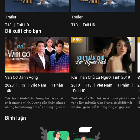
Trailer
Trailer
T13
Full HD
T13
Full HD
Đề xuất cho bạn
PRO
Ván Cờ Danh Vọng
Khi Thân Chủ Là Người Tình 2019
Đ
2023
T13
Việt Nam
1 Phần
2019
T13
Việt Nam
1 Phần
2
4K
Full HD
Trên hành trình đi tìm hung thủ gây ra cái
Tình yêu của Ninh lụi tàn vì người yêu bị tham
S
chết của cha mình, Dương dần khám phá ra
vọng làm mờ mắt. Còn Trang, cô sẽ đối mặt
l
những bí mật động trời của những người mà
với điều gì sau vết thương lòng cô gây ra cho
s
anh hết mực yêu thương.
người mình yêu?
Bình luận