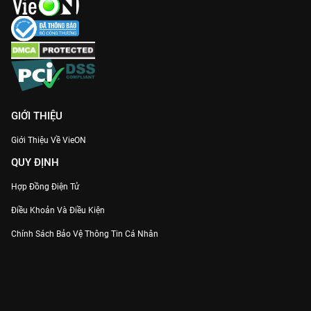
VieON
!
GIỚI THIỆU
Giới Thiệu Về VieON
QUY ĐỊNH
Hợp Đồng Điện Tử
Điều Khoản Và Điều Kiện
Chính Sách Bảo Vệ Thông Tin Cá Nhân
Chính Sách Bảo Vệ Người Tiêu Dùng Dễ Bị Tổn Thương
Thỏa Thuận Sử Dụng Dịch Vụ Mạng Xã Hội
THÔNG TIN