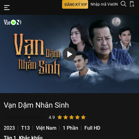
Nhập mã VieON
ĐĂNG KÝ VIP
Vạn Dặm Nhân Sinh
16.366.943
lượt xem
4.9
2023
T13
Việt Nam
1 Phần
Full HD
Tập 1. Khắc khẩu