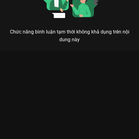
Chức năng bình luận tạm thời không khả dụng trên nội
dung này
Xem Tập 29. Khổ nhục kế Vạn Dặm Nhân Sinh - 80 Tập của
Việt Nam có sự tham gia của . Thuộc thể loại: Phim bộ