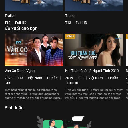
Trailer
Trailer
T13
Full HD
T13
Full HD
Đề xuất cho bạn
PRO
Ván Cờ Danh Vọng
Khi Thân Chủ Là Người Tình 2019
Đ
2023
T13
Việt Nam
1 Phần
2019
T13
Việt Nam
1 Phần
2
4K
Full HD
Trên hành trình đi tìm hung thủ gây ra cái
Tình yêu của Ninh lụi tàn vì người yêu bị tham
S
chết của cha mình, Dương dần khám phá ra
vọng làm mờ mắt. Còn Trang, cô sẽ đối mặt
l
những bí mật động trời của những người mà
với điều gì sau vết thương lòng cô gây ra cho
s
anh hết mực yêu thương.
người mình yêu?
Bình luận