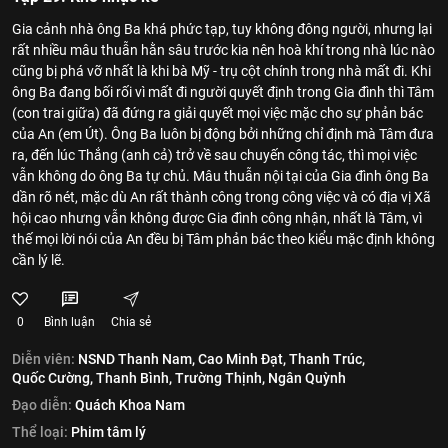
Gia cảnh nhà ông Ba khá phức tạp, tuy không đông người, nhưng lại
rất nhiều mâu thuẫn hằn sâu trước kia nên hoà khí trong nhà lúc nào
cũng bị phá vỡ nhất là khi bà Mỹ - trụ cột chính trong nhà mất đi. Khi
ông Ba đang bối rối vì mất đi người quyết định trong Gia đình thì Tâm
(con trai giữa) đã đứng ra giải quyết mọi việc mặc cho sự phản bác
của An (em Út). Ông Ba luôn bị động bởi những chỉ định mà Tâm đưa
ra, đến lúc Thắng (anh cả) trở về sau chuyến công tác, thì mọi việc
vẫn không do ông Ba tự chủ. Mâu thuẫn nội tại của Gia đình ông Ba
dần rõ nét, mặc dù An rất thành công trong công việc và có địa vị Xã
hội cao nhưng vẫn không được Gia đình công nhận, nhất là Tâm, vì
thế mọi lời nói của An đều bị Tâm phản bác theo kiểu mặc định không
cần lý lẽ.
0
Bình luận
Chia sẻ
Diễn viên:
NSND Thanh Nam,
Cao Minh Đạt,
Thanh Trúc,
Quốc Cường,
Thanh Bình,
Trường Thịnh,
Ngân Quỳnh
Đạo diễn:
Quách Khoa Nam
Thể loại:
Phim tâm lý