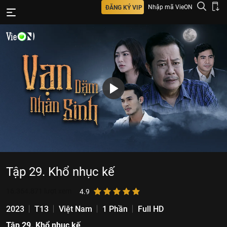
Nhập mã VieON
ĐĂNG KÝ VIP
Tập 29. Khổ nhục kế
16.364.871
lượt xem
4.9
2023
T13
Việt Nam
1 Phần
Full HD
Tập 29. Khổ nhục kế