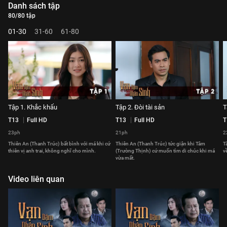
Danh sách tập
80/80 tập
01-30
31-60
61-80
Tập 1. Khắc khẩu
Tập 2. Đòi tài sản
T
T13
Full HD
T13
Full HD
T
23ph
21ph
2
Thiên An (Thanh Trúc) bất bình với má khi cứ
Thiên An (Thanh Trúc) tức giận khi Tâm
T
thiên vị anh trai, không nghĩ cho mình.
(Trường Thịnh) cứ muốn tìm di chúc khi má
v
vừa mất.
Video liên quan