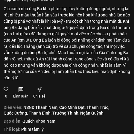
Gia cảnh nhà ông Ba khá phức tạp, tuy không đông người, nhưng lại
rất nhiều mâu thuẫn hằn sâu trước kia nên hoà khí trong nhà lúc nào
cũng bị phá vỡ nhất là khi bà Mỹ - trụ cột chính trong nhà mất đi. Khi
ông Ba đang bối rối vì mất đi người quyết định trong Gia đình thì Tâm
(con trai giữa) đã đứng ra giải quyết mọi việc mặc cho sự phản bác
của An (em Út). Ông Ba luôn bị động bởi những chỉ định mà Tâm đưa
ra, đến lúc Thắng (anh cả) trở về sau chuyến công tác, thì mọi việc
vẫn không do ông Ba tự chủ. Mâu thuẫn nội tại của Gia đình ông Ba
dần rõ nét, mặc dù An rất thành công trong công việc và có địa vị Xã
hội cao nhưng vẫn không được Gia đình công nhận, nhất là Tâm, vì
thế mọi lời nói của An đều bị Tâm phản bác theo kiểu mặc định không
cần lý lẽ.
0
Bình luận
Chia sẻ
Diễn viên:
NSND Thanh Nam,
Cao Minh Đạt,
Thanh Trúc,
Quốc Cường,
Thanh Bình,
Trường Thịnh,
Ngân Quỳnh
Đạo diễn:
Quách Khoa Nam
Thể loại:
Phim tâm lý