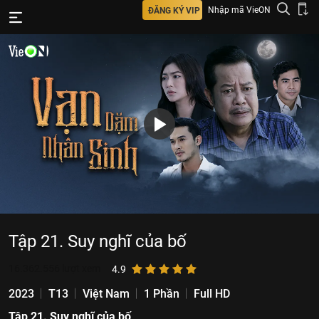
Nhập mã VieON
ĐĂNG KÝ VIP
Tập 21. Suy nghĩ của bố
16.362.556
lượt xem
4.9
2023
T13
Việt Nam
1 Phần
Full HD
Tập 21. Suy nghĩ của bố