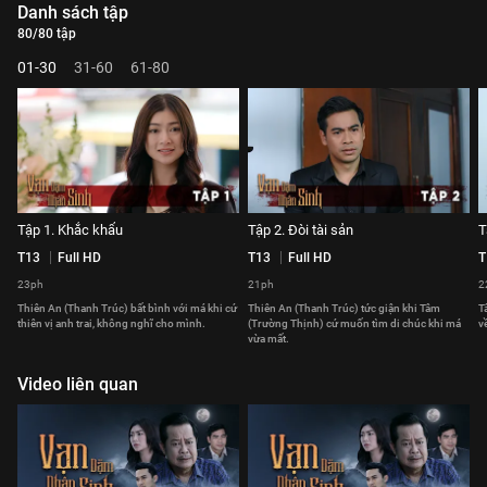
Danh sách tập
80/80 tập
01-30
31-60
61-80
Tập 1. Khắc khẩu
Tập 2. Đòi tài sản
T
T13
Full HD
T13
Full HD
T
23ph
21ph
2
Thiên An (Thanh Trúc) bất bình với má khi cứ
Thiên An (Thanh Trúc) tức giận khi Tâm
T
thiên vị anh trai, không nghĩ cho mình.
(Trường Thịnh) cứ muốn tìm di chúc khi má
v
vừa mất.
Video liên quan