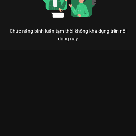
Chức năng bình luận tạm thời không khả dụng trên nội
dung này
Xem Tập 21. Suy nghĩ của bố Vạn Dặm Nhân Sinh - 80 Tập của
Việt Nam có sự tham gia của . Thuộc thể loại: Phim bộ