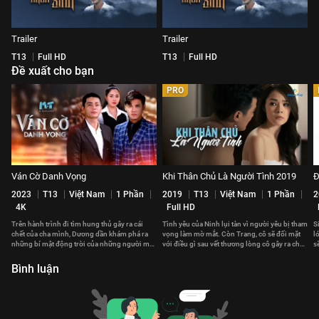
Trailer
Trailer
T13
Full HD
T13
Full HD
Đề xuất cho bạn
PRO
Ván Cờ Danh Vọng
Khi Thân Chủ Là Người Tình 2019
Đ
2023
T13
Việt Nam
1 Phần
2019
T13
Việt Nam
1 Phần
2
4K
Full HD
Trên hành trình đi tìm hung thủ gây ra cái
Tình yêu của Ninh lụi tàn vì người yêu bị tham
S
chết của cha mình, Dương dần khám phá ra
vọng làm mờ mắt. Còn Trang, cô sẽ đối mặt
l
những bí mật động trời của những người mà
với điều gì sau vết thương lòng cô gây ra cho
s
anh hết mực yêu thương.
người mình yêu?
Bình luận