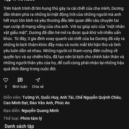
Trên hành trình đi tìm hung thủ gây ra cái chết của cha mình, Dương
dần khám phá ra những bí mật động trời của những người mà anh
hết mực tôn kính và yêu thương đều liên quan đến câu chuyện tai
nạn cướp đi mạng sống của cha anh. Với sự giúp sức của “một nhân
vật giấu mặt”, Dương đã dần hé mở ra được quá khứ với nhiều uẩn
khúc. Từ đây, 3 gia đình xoay quanh cái chết của ba Dương đã xảy ra
những bi kịch thảm khóc đầy máu và nước mắt khi hận thù và tình
yêu luôn dằn xé nhau. Những người có tham vọng điên cuồng về
quyền lực và sự chiếm hữu, đã tạo nên bi kịch cho chính bản thân và
những người thân yêu của họ, để cuối cùng phải nhận lại những hậu
quả đích đáng trong cuộc đời.
0
Bình luận
Chia sẻ
Diễn viên:
Tường Vi,
Quốc Huy,
Anh Tài,
Chế Nguyễn Quỳnh Châu,
Cao Minh Đạt,
Đào Vân Anh,
Phúc An
Đạo diễn:
Nguyễn Quang Minh
Thể loại:
Phim tâm lý
Danh sách tập