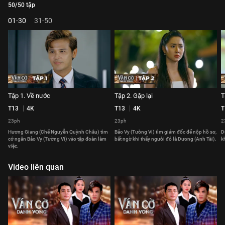
50/50 tập
01-30
31-50
Tập 1. Về nước
Tập 2. Gặp lại
T
T13
4K
T13
4K
T
23ph
23ph
2
Hương Giang (Chế Nguyễn Quỳnh Châu) tìm
Bảo Vy (Tường Vi) tìm giám đốc để nộp hồ sơ,
D
cớ ngăn Bảo Vy (Tường Vi) vào tập đoàn làm
bất ngờ khi thấy người đó là Dương (Anh Tài).
k
việc.
Video liên quan