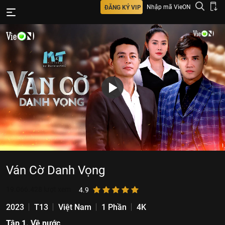
Nhập mã VieON
ĐĂNG KÝ VIP
Ván Cờ Danh Vọng
19.066.428
lượt xem
4.9
2023
T13
Việt Nam
1 Phần
4K
Tập 1. Về nước