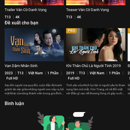
Trailer Ván Cờ Danh Vọng
Teaser Ván Cờ Danh Vọng
T13
4K
T13
4K
Đề xuất cho bạn
PRO
Vạn Dặm Nhân Sinh
Khi Thân Chủ Là Người Tình 2019
Đ
2023
T13
Việt Nam
1 Phần
2019
T13
Việt Nam
1 Phần
2
Full HD
Full HD
Sau khi người mẹ qua đời, cuộc đấu đá tranh
Tình yêu của Ninh lụi tàn vì người yêu bị tham
S
giành tài sản giữa những người con nảy ra, bộ
vọng làm mờ mắt. Còn Trang, cô sẽ đối mặt
l
mặt khác của từng thành viên trong gia đình
với điều gì sau vết thương lòng cô gây ra cho
s
dần được phơi bày.
người mình yêu?
Bình luận