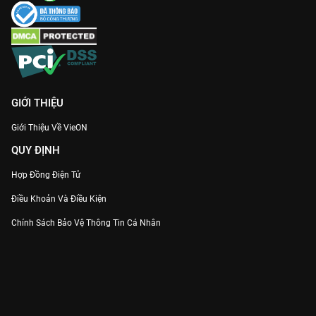
của
Ván Cờ Danh Vọng
trên
VieON
ngay hôm nay!
GIỚI THIỆU
Giới Thiệu Về VieON
QUY ĐỊNH
Hợp Đồng Điện Tử
Điều Khoản Và Điều Kiện
Chính Sách Bảo Vệ Thông Tin Cá Nhân
Chính Sách Bảo Vệ Người Tiêu Dùng Dễ Bị Tổn Thương
Thỏa Thuận Sử Dụng Dịch Vụ Mạng Xã Hội
THÔNG TIN