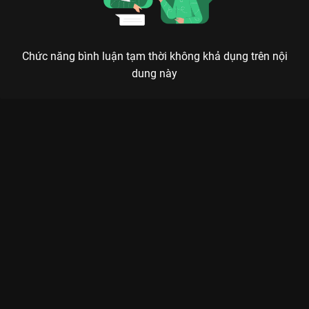
Chức năng bình luận tạm thời không khả dụng trên nội
dung này
VÁN CỜ DANH VỌNG: KHI THAM VỌNG BIẾN NHÂN TÌNH
THÀNH QUÂN CỜ ĐỐI ĐẦU
Trong ván cờ của danh vọng, kẻ đi sai một nước sẽ phải trả giá bằng cả cuộc đời. Ai
mới là kẻ cầm lái thật sự?
Ván Cờ Danh Vọng
không chỉ là một bộ phim truyền hình Việt
Nam thông thường, đây là bản hòa tấu của những âm mưu, thù
hận và những sự thật trần trụi về giới thượng lưu. Được phát
sóng trên
VieON
, bộ phim nhanh chóng thu hút sự chú ý của
các tín đồ mê drama bởi những cú twist khét lẹt xoay quanh
hành trình tìm lại công lý và tình yêu giữa vòng xoáy tiền bạc.
Phim ghi dấu ấn mạnh mẽ với sự tái xuất của bộ ba
Anh Tài,
Tường Vi
và
Quốc Huy
. Không còn là những vai diễn hiền lành,
lần này họ đối đầu trực diện trong những màn đấu trí căng