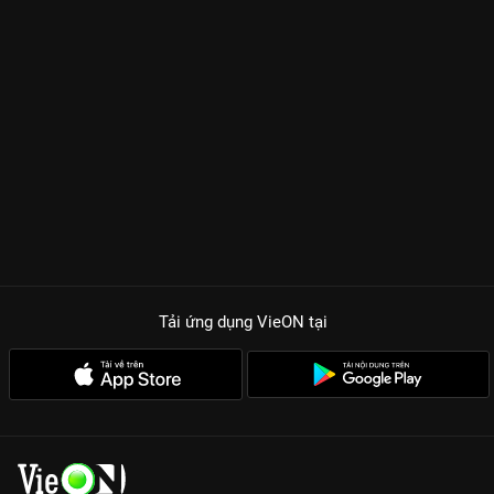
não. Sự giằng xé giữa tình thân và danh vọng, giữa sự lương
thiện và tham vọng mù quáng được lột tả tinh tế qua từng tập
phim. Khán giả sẽ thấy một Tường Vi sắc sảo, một Anh Tài đầy
nội tâm và một Quốc Huy biến hóa khôn lường, tạo nên một
tam giác vàng bảo chứng cho chất lượng nội dung trên ứng
dụng VieON.
TẠI SAO VÁN CỜ DANH VỌNG LÀ SIÊU PHẨM VIỆT PHẢI CÀY
NGAY?
Cốt truyện kịch tính 4.0:
Những âm mưu chiếm đoạt tài sản,
trả thù đời trước được cài cắm tinh vi qua 50 tập phim.
Chemistry bùng nổ:
Màn tương tác vừa ngọt ngào vừa đầy
toan tính giữa các nhân vật khiến người xem không thể rời mắt.
Tải ứng dụng VieON
tại
Dàn sao thực lực:
Sự kết hợp của Anh Tài, Tường Vi, Phúc An
và Chế Nguyễn Quỳnh Châu tạo nên một bữa tiệc diễn xuất đa
sắc màu.
Chất lượng Full HD sắc nét:
Trải nghiệm xem phim mượt mà,
không quảng cáo duy nhất trên nền tảng VieON.
Gia nhập hội cày phim và theo dõi những nước cờ cuối cùng