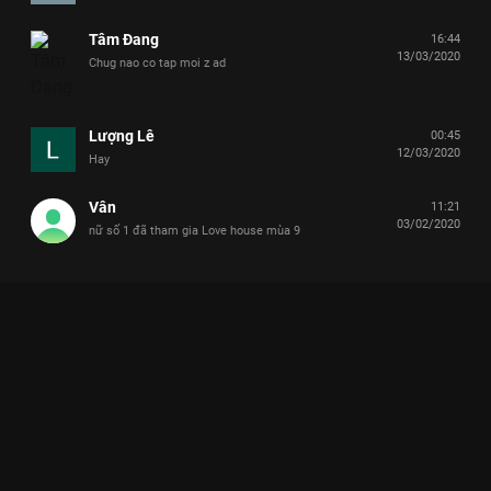
Tâm Đang
16:44
13/03/2020
Chug nao co tap moi z ad
Lượng Lê
00:45
12/03/2020
Hay
Vân
11:21
03/02/2020
nữ số 1 đã tham gia Love house mùa 9
Xem Tập 4 Từ Lạ Thành Thương - 15 Tập của Việt Nam có sự
tham gia của . Thuộc thể loại: TV show