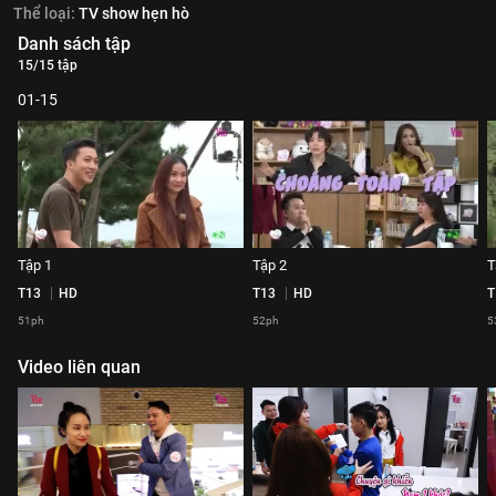
Thể loại:
TV show hẹn hò
Danh sách tập
15/15 tập
01-15
Tập 1
Tập 2
T
T13
HD
T13
HD
T
51ph
52ph
5
Video liên quan