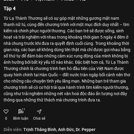
Tập 4
Từ Lạ Thành Thương sẽ có sự góp mặt những gương mặt nam
thanh nữ tú, cùng đến chương trình với một mục đích duy nhất – tìm
kiếm và chinh phục người thương. Các bạn trẻ sẽ được sống, sinh
hoạt và trải nghiệm với nhau trong khoảng thời gian 5 ngày 4 đêm ở
nhà chung trước khi đưa ra quyết định cuối cùng. Trong khoảng thời
gian này, các bạn sẽ không dùng tên thật mà chỉ được gọi nhau bằng
số thứ tự để đảm bảo những cảm xúc rung động của mình không bị
ảnh hưởng bởi bất kỳ yếu tố nào khác. Đặc biệt hơn cả, Từ Lạ Thành
Thương chính là chương trình hẹn hò đầu tiên của Việt Nam được
quay hình chính tại Hàn Quốc – đất nước tràn ngập bối cảnh nên thơ
cho những câu chuyện tình yêu lãng mạn. Những bạn trẻ tham gia
chương trình sẽ có cơ hội trải qua hành trình tìm kiếm người thương,
cũng như trải nghiệm những nét văn hoá độc đáo ấn tượng nơi đây
thông qua những thử thách mà chương trình đưa ra.
11
0
Bình luận
Chia sẻ
Diễn viên:
Trịnh Thăng Bình,
Anh Đức,
Dr. Pepper