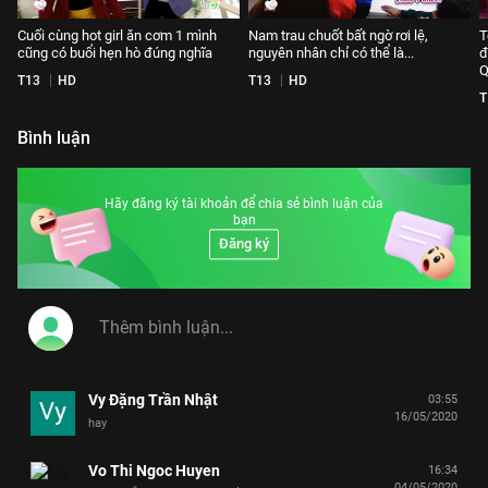
Cuối cùng hot girl ăn cơm 1 mình
Nam trau chuốt bất ngờ rơi lệ,
T
cũng có buổi hẹn hò đúng nghĩa
nguyên nhân chỉ có thể là...
đ
Q
T13
HD
T13
HD
T
Bình luận
Hãy đăng ký tài khoản để chia sẻ bình luận của
bạn
Đăng ký
Vy Đặng Trần Nhật
03:55
16/05/2020
hay
Vo Thi Ngoc Huyen
16:34
04/05/2020