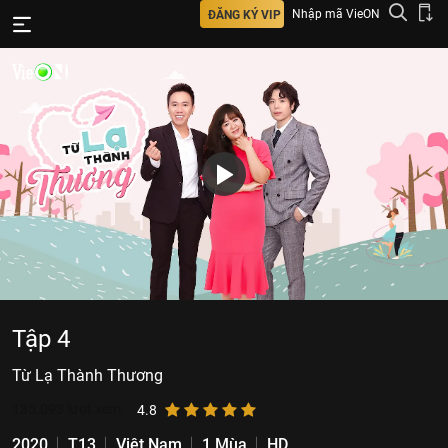
Nhập mã VieON
ĐĂNG KÝ VIP
Tập 4
Từ Lạ Thành Thương
135.093
lượt xem
4.8
2020
T13
Việt Nam
1 Mùa
HD