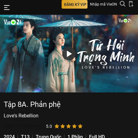
Nhập mã VieON
ĐĂNG KÝ VIP
Tập 8A. Phản phệ
Love's Rebellion
5.881.753
lượt xem
5.0
2024
T13
Trung Quốc
1 Phần
Full HD