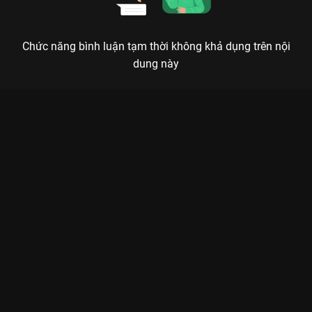
Chức năng bình luận tạm thời không khả dụng trên nội
dung này
Xem Tập 8A. Phản phệ Tứ Hải Trọng Minh - 36 Tập của Trung
Quốc có sự tham gia của . Thuộc thể loại: Phim bộ