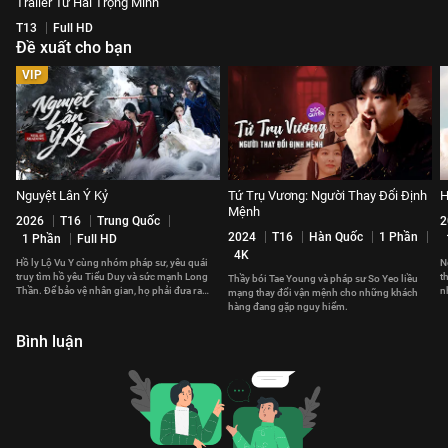
Trailer Tứ Hải Trọng Minh
T13
Full HD
Đề xuất cho bạn
VIP
Nguyệt Lân Ỷ Kỷ
Tứ Trụ Vương: Người Thay Đổi Định
H
Mệnh
2026
T16
Trung Quốc
2
2024
T16
Hàn Quốc
1 Phần
1 Phần
Full HD
4K
Hồ ly Lộ Vu Y cùng nhóm pháp sư, yêu quái
N
truy tìm hồ yêu Tiểu Duy và sức mạnh Long
t
Thầy bói Tae Young và pháp sư So Yeo liều
Thần. Để bảo vệ nhân gian, họ phải đưa ra
n
mạng thay đổi vận mệnh cho những khách
những lựa chọn đau đớn.
v
hàng đang gặp nguy hiểm.
Bình luận