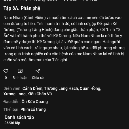
Tập 8A. Phản phệ
Nam Nhan (Cảnh Điềm) vì muốn tìm cách cứu mẹ nên đã bước vào
con đường tu tiên. Trên hành trình đó, cô tình cờ gặp Đế quân Kê
Dương (Trương Lăng Hách) đang che giấu thân phận, kết "Linh Tê
Ấn" và trở thành phu thê với Kê Dương. Nếu Nam Nhan là nữ thần y
đam mê y dược thì Kê Dương lại là vị Đế quân cao ngạo. Hai người
vốn có tính cách trái ngược nhau, lại chẳng hề ưa đối phương nhưng
trong quá trình nghiên cứu căn bệnh của mẹ Nam Nhan lại vô tình bị
cuốn vào một âm mưu của Tiên giới.
0
Bình luận
Chia sẻ
Diễn viên:
Cảnh Điềm,
Trương Lăng Hách,
Quan Hồng,
Xương Long,
Kiều Chấn Vũ
Đạo diễn:
Ôn Đức Quang
Thể loại:
Phim cổ trang
Danh sách tập
36/36 tập