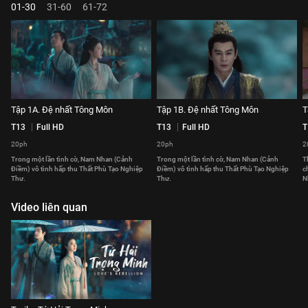
01-30
31-60
61-72
Tập 1A. Đệ nhất Tông Môn
Tập 1B. Đệ nhất Tông Môn
T
T13
Full HD
T13
Full HD
T
20ph
20ph
2
Trong một lần tình cờ, Nam Nhan (Cảnh
Trong một lần tình cờ, Nam Nhan (Cảnh
T
Điềm) vô tình hấp thu Thất Phù Tạo Nghiệp
Điềm) vô tình hấp thu Thất Phù Tạo Nghiệp
c
Thư.
Thư.
N
Video liên quan