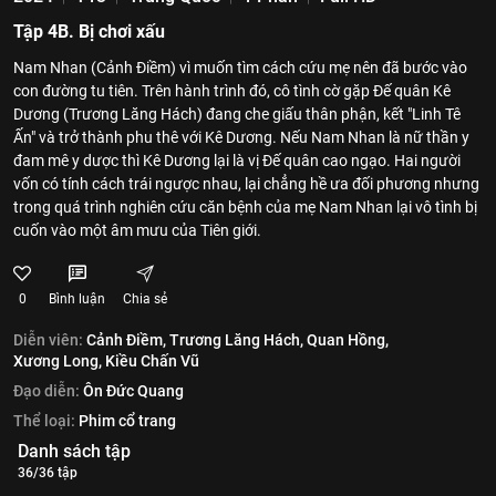
Tập 4B. Bị chơi xấu
Nam Nhan (Cảnh Điềm) vì muốn tìm cách cứu mẹ nên đã bước vào
con đường tu tiên. Trên hành trình đó, cô tình cờ gặp Đế quân Kê
Dương (Trương Lăng Hách) đang che giấu thân phận, kết "Linh Tê
Ấn" và trở thành phu thê với Kê Dương. Nếu Nam Nhan là nữ thần y
đam mê y dược thì Kê Dương lại là vị Đế quân cao ngạo. Hai người
vốn có tính cách trái ngược nhau, lại chẳng hề ưa đối phương nhưng
trong quá trình nghiên cứu căn bệnh của mẹ Nam Nhan lại vô tình bị
cuốn vào một âm mưu của Tiên giới.
0
Bình luận
Chia sẻ
Diễn viên:
Cảnh Điềm,
Trương Lăng Hách,
Quan Hồng,
Xương Long,
Kiều Chấn Vũ
Đạo diễn:
Ôn Đức Quang
Thể loại:
Phim cổ trang
Danh sách tập
36/36 tập