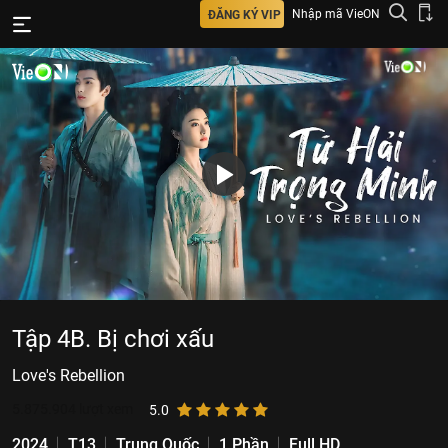
Nhập mã VieON
ĐĂNG KÝ VIP
Tập 4B. Bị chơi xấu
Love's Rebellion
5.875.904
lượt xem
5.0
2024
T13
Trung Quốc
1 Phần
Full HD