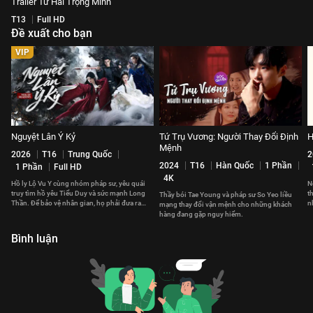
Trailer Tứ Hải Trọng Minh
T13
Full HD
Đề xuất cho bạn
VIP
Nguyệt Lân Ỷ Kỷ
Tứ Trụ Vương: Người Thay Đổi Định
H
Mệnh
2026
T16
Trung Quốc
2
2024
T16
Hàn Quốc
1 Phần
1 Phần
Full HD
4K
Hồ ly Lộ Vu Y cùng nhóm pháp sư, yêu quái
N
truy tìm hồ yêu Tiểu Duy và sức mạnh Long
t
Thầy bói Tae Young và pháp sư So Yeo liều
Thần. Để bảo vệ nhân gian, họ phải đưa ra
n
mạng thay đổi vận mệnh cho những khách
những lựa chọn đau đớn.
v
hàng đang gặp nguy hiểm.
Bình luận