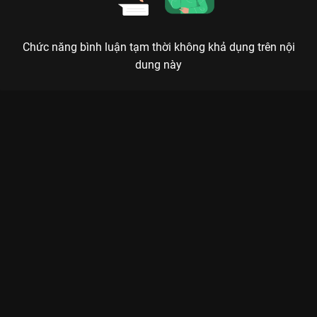
Chức năng bình luận tạm thời không khả dụng trên nội
dung này
Xem Tập 4B. Bị chơi xấu Tứ Hải Trọng Minh - 36 Tập của Trung
Quốc có sự tham gia của . Thuộc thể loại: Phim bộ