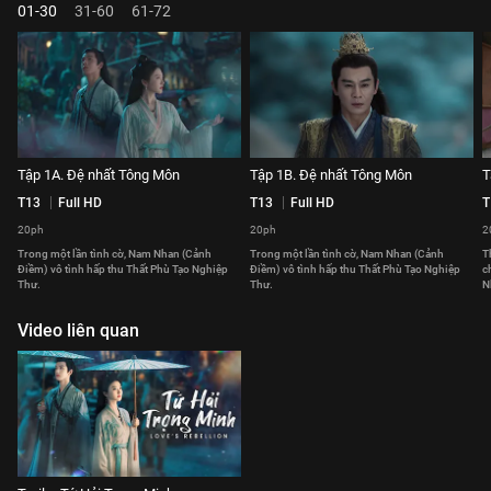
01-30
31-60
61-72
Tập 1A. Đệ nhất Tông Môn
Tập 1B. Đệ nhất Tông Môn
T
T13
Full HD
T13
Full HD
T
20ph
20ph
2
Trong một lần tình cờ, Nam Nhan (Cảnh
Trong một lần tình cờ, Nam Nhan (Cảnh
T
Điềm) vô tình hấp thu Thất Phù Tạo Nghiệp
Điềm) vô tình hấp thu Thất Phù Tạo Nghiệp
c
Thư.
Thư.
N
Video liên quan