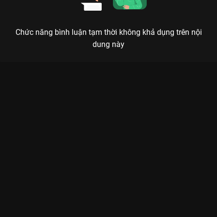
Chức năng bình luận tạm thời không khả dụng trên nội
dung này
Xem Tập 14B. Kết thiện duyên Tứ Hải Trọng Minh - 36 Tập của
Trung Quốc có sự tham gia của . Thuộc thể loại: Phim bộ