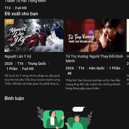
Trailer Tứ Hải Trọng Minh
T13
Full HD
Đề xuất cho bạn
VIP
Nguyệt Lân Ỷ Kỷ
Tứ Trụ Vương: Người Thay Đổi Định
H
Mệnh
2026
T16
Trung Quốc
2
2024
T16
Hàn Quốc
1 Phần
1 Phần
Full HD
4K
Hồ ly Lộ Vu Y cùng nhóm pháp sư, yêu quái
N
truy tìm hồ yêu Tiểu Duy và sức mạnh Long
t
Thầy bói Tae Young và pháp sư So Yeo liều
Thần. Để bảo vệ nhân gian, họ phải đưa ra
n
mạng thay đổi vận mệnh cho những khách
những lựa chọn đau đớn.
v
hàng đang gặp nguy hiểm.
Bình luận