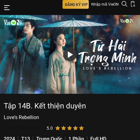
Nhập mã VieON
ĐĂNG KÝ VIP
Tập 14B. Kết thiện duyên
Love's Rebellion
5.876.688
lượt xem
5.0
2024
T13
Trung Quốc
1 Phần
Full HD