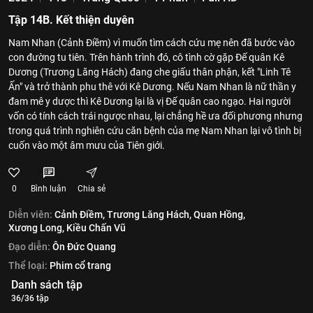
Tập 14B. Kết thiện duyên
Nam Nhan (Cảnh Điềm) vì muốn tìm cách cứu mẹ nên đã bước vào
con đường tu tiên. Trên hành trình đó, cô tình cờ gặp Đế quân Kê
Dương (Trương Lăng Hách) đang che giấu thân phận, kết "Linh Tê
Ấn" và trở thành phu thê với Kê Dương. Nếu Nam Nhan là nữ thần y
đam mê y dược thì Kê Dương lại là vị Đế quân cao ngạo. Hai người
vốn có tính cách trái ngược nhau, lại chẳng hề ưa đối phương nhưng
trong quá trình nghiên cứu căn bệnh của mẹ Nam Nhan lại vô tình bị
cuốn vào một âm mưu của Tiên giới.
0
Bình luận
Chia sẻ
Diễn viên:
Cảnh Điềm,
Trương Lăng Hách,
Quan Hồng,
Xương Long,
Kiều Chấn Vũ
Đạo diễn:
Ôn Đức Quang
Thể loại:
Phim cổ trang
Danh sách tập
36/36 tập