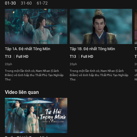
01-30
31-60
61-72
Tập 1A. Đệ nhất Tông Môn
Tập 1B. Đệ nhất Tông Môn
T
T13
Full HD
T13
Full HD
T
20ph
20ph
2
Trong một lần tình cờ, Nam Nhan (Cảnh
Trong một lần tình cờ, Nam Nhan (Cảnh
T
Điềm) vô tình hấp thu Thất Phù Tạo Nghiệp
Điềm) vô tình hấp thu Thất Phù Tạo Nghiệp
c
Thư.
Thư.
N
Video liên quan