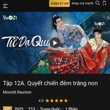
Nhập mã VieON
ĐĂNG KÝ VIP
Tập 12A. Quyết chiến đêm trăng non
Moonlit Reunion
10.629.667
lượt xem
4.9
VIP
2025
T13
Trung Quốc
1 Phần