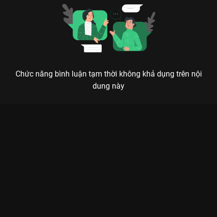
Chức năng bình luận tạm thời không khả dụng trên nội
dung này
Xem Tập 12A. Quyết chiến đêm trăng non Tử Dạ Quy - 38 Tập
của Trung Quốc có sự tham gia của . Thuộc thể loại: Phim bộ