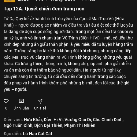
Tập 12A. Quyết chiến đêm trăng non
Tử Dạ Quy kể về hành trình tróc yêu của đạo sĩ Mai Trục Vũ (Hứa
Khải) – người được giao nhiệm vụ điều tra và tiêu diệt các thế lực yêu
tà đang đe dọa cuộc sống người dân. Trong một lần điều tra chuỗi vụ
án kỳ lạ, anh vô tình chạm trán Vũ Trinh (Điền Hi Vi) – một cô tiểu thư
xinh đẹp nhưng ẩn giấu thân phận là yêu miêu đã tu luyện hàng trăm
năm. Tưởng rằng họ là kẻ thù không đội trời chung, nhưng càng tiếp
xúc, Mai Trục Vũ càng nhận ra Vũ Trinh không giống những yêu quái
khác. Cô lương thiện, thông minh, không chỉ giúp anh phá giải nhiều
vụ án mà còn âm thầm bảo vệ người dân. Hai người từ nghi kỵ
chuyển sang tin tưởng, từ đối đầu đến đồng hành trong các cuộc
đấu pháp và hành trình khám phá những bí mật đen tối của thế giới
yêu – người.
0
Bình luận
Chia sẻ
Diễn viên:
Hứa Khải,
Điền Hi Vi,
Vương Giai Di,
Chu Chính Đình,
Ngô Tuấn Đình,
Dịch Đại Thiên,
Phạm Thi Nhiên
Đạo diễn:
Lữ Hạo Cát Cát