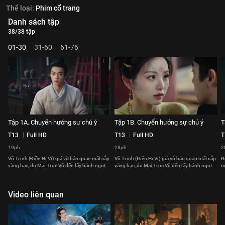
Thể loại:
Phim cổ trang
Danh sách tập
38/38 tập
01-30
31-60
61-76
Tập 1A. Chuyển hướng sự chú ý
Tập 1B. Chuyển hướng sự chú ý
T
T13
Full HD
T13
Full HD
T
19ph
28ph
2
Võ Trinh (Điền Hi Vi) giả vờ báo quan mất cắp
Võ Trinh (Điền Hi Vi) giả vờ báo quan mất cắp
Đ
vàng bạc, dụ Mai Trục Vũ đến lấy bánh ngọt.
vàng bạc, dụ Mai Trục Vũ đến lấy bánh ngọt.
m
Video liên quan