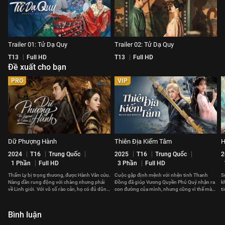
Trailer 01: Tử Dạ Quy
Trailer 02: Tử Dạ Quy
T13
Full HD
T13
Full HD
Đề xuất cho bạn
PRO
VIP
Dữ Phượng Hành
Thiên Địa Kiếm Tâm
H
2024
T16
Trung Quốc
2025
T16
Trung Quốc
2
1 Phần
Full HD
3 Phần
Full HD
Thẩm Ly bị trọng thương, được Hành Vân cứu.
Cuộc gặp định mệnh với nhện tinh Thanh
S
Nàng dần rung động với chàng nhưng phải
Đồng đã giúp Vương Quyền Phú Quý nhận ra
k
về Linh giới. Với vô số rào cản, họ có đủ dũng
con đường của mình, nhưng cũng vì thế mà
t
cảm để bên nhau?
xảy ra xung đột với gia tộc.
c
Bình luận