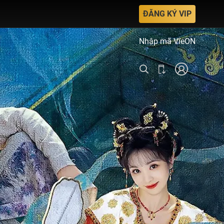
ĐĂNG KÝ VIP
Nhập mã VieON