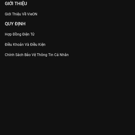
GIỚI THIỆU
Giới Thiệu Về VieON
QUY ĐỊNH
Hợp Đồng Điện Tử
Điều Khoản Và Điều Kiện
Chính Sách Bảo Vệ Thông Tin Cá Nhân
Chính Sách Bảo Vệ Người Tiêu Dùng Dễ Bị Tổn Thương
Thỏa Thuận Sử Dụng Dịch Vụ Mạng Xã Hội
THÔNG TIN
Thông Báo
Trung Tâm Hỗ Trợ
Liên Hệ
Góp Ý