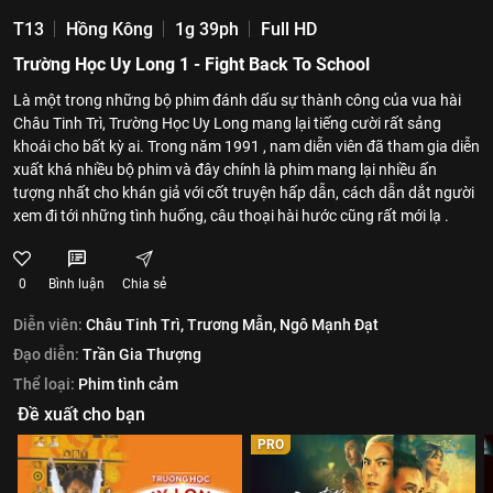
T13
Hồng Kông
1g 39ph
Full HD
Trường Học Uy Long 1 - Fight Back To School
Là một trong những bộ phim đánh dấu sự thành công của vua hài
Châu Tinh Trì, Trường Học Uy Long mang lại tiếng cười rất sảng
khoái cho bất kỳ ai. Trong năm 1991 , nam diễn viên đã tham gia diễn
xuất khá nhiều bộ phim và đây chính là phim mang lại nhiều ấn
tượng nhất cho khán giả với cốt truyện hấp dẫn, cách dẫn dắt người
xem đi tới những tình huống, câu thoại hài hước cũng rất mới lạ .
0
Bình luận
Chia sẻ
Diễn viên:
Châu Tinh Trì,
Trương Mẫn,
Ngô Mạnh Đạt
Đạo diễn:
Trần Gia Thượng
Thể loại:
Phim tình cảm
Đề xuất cho bạn
PRO