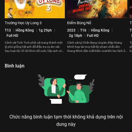
Trường Học Uy Long 3
Điểm Bùng Nổ
T
T13
Hồng Kông
1g 29ph
2023
T16
Hồng Kông
T
Full HD
2g 18ph
Full HD
Cảnh sát Tinh Tinh phải cải trang thành một
Cảnh sát Lý Chấn Bang và gián điệp Giang
T
tỷ phú giống hệt anh để điều tra vụ ám sát.
Minh hợp tác truy bắt tội phạm chất cấm.
p
Sau loạt rắc rối dở khóc dở cười, liệu anh có
Giang Minh dần mất kiểm soát khi len lách ở
b
phá giải được vụ án?
vùng xám thiện ác.
t
Bình luận
Chức năng bình luận tạm thời không khả dụng trên nội
dung này