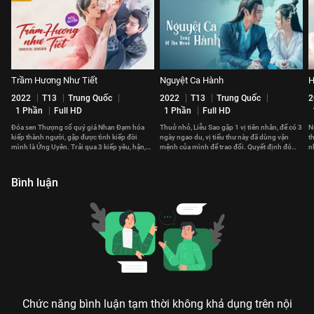
Trầm Hương Như Tiết
Nguyệt Ca Hành
H
2022
T13
Trung Quốc
2022
T13
Trung Quốc
2
1 Phần
Full HD
1 Phần
Full HD
Đóa sen Thượng cổ quý giá Nhan Đạm hóa
Thuở nhỏ, Liễu Sao gặp 1 vị tiên nhân, để có 3
N
kiếp thành người, gặp được tình kiếp đời
ngày ngao du, vị tiểu thư này đã dùng vận
t
mình là Ứng Uyên. Trải qua 3 kiếp yêu, hận,
mệnh của mình để trao đổi. Quyết định đó
n
họa nên tình yêu khắc cốt ghi tâm.
thay đổi cuộc đời cô sau này.
v
Bình luận
Chức năng bình luận tạm thời không khả dụng trên nội