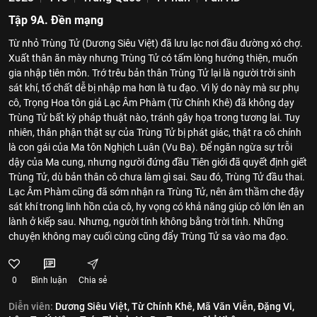
Tập 9A. Đền mạng
Từ nhỏ Trùng Tử (Dương Siêu Việt) đã lưu lạc nơi đầu đường xó chợ.
Xuất thân ăn mày nhưng Trùng Tử có tấm lòng hướng thiện, muốn
gia nhập tiên môn. Trớ trêu bản thân Trùng Tử lại là người trời sinh
sát khí, tố chất dễ bị nhập ma hơn là tu đạo. Vì lý do này mà sư phụ
cô, Trọng Hoa tôn giả Lạc Âm Phàm (Từ Chính Khê) đã không dạy
Trùng Tử bất kỳ pháp thuật nào, tránh gây họa trong tương lai. Tuy
nhiên, thân phận thật sự của Trùng Tử bị phát giác, thật ra cô chính
là con gái của Ma tôn Nghịch Luân (Vu Ba). Để ngăn ngừa sự trỗi
dậy của Ma cung, nhưng người đứng đầu Tiên giới đã quyết định giết
Trùng Tử, dù bản thân cô chưa làm gì sai. Sau đó, Trùng Tử đầu thai.
Lạc Âm Phàm cũng đã sớm nhận ra Trùng Tử, nên âm thầm che đậy
sát khí trong linh hồn của cô, hy vọng có khả năng giúp cô lớn lên an
lành ở kiếp sau. Nhưng, người tính không bằng trời tính. Những
chuyện không may cuối cùng cũng đẩy Trùng Tử sa vào ma đạo.
0
Bình luận
Chia sẻ
Diễn viên:
Dương Siêu Việt,
Từ Chính Khê,
Mã Văn Viễn,
Đặng Vi,