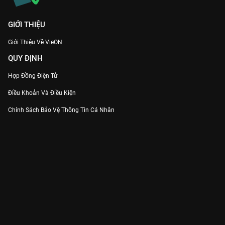
GIỚI THIỆU
Giới Thiệu Về VieON
QUY ĐỊNH
Hợp Đồng Điện Tử
Điều Khoản Và Điều Kiện
Chính Sách Bảo Vệ Thông Tin Cá Nhân
Chính Sách Bảo Vệ Người Tiêu Dùng Dễ Bị Tổn Thương
Thỏa Thuận Sử Dụng Dịch Vụ Mạng Xã Hội
THÔNG TIN
Thông Báo
Trung Tâm Hỗ Trợ
Liên Hệ