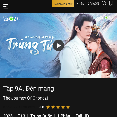
Nhập mã VieON
ĐĂNG KÝ VIP
Tập 9A. Đền mạng
The Journey Of Chongzi
8.293.229
lượt xem
4.8
2023
T13
Trung Quốc
1 Phần
Full HD