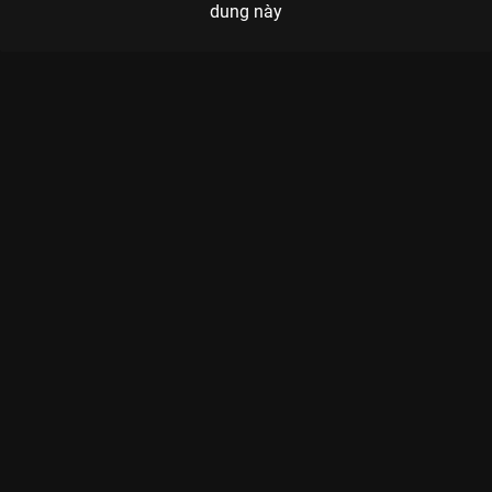
dung này
Xem Tập 9A. Đền mạng Trùng Tử - 40 Tập của Trung Quốc có
sự tham gia của . Thuộc thể loại: Phim bộ