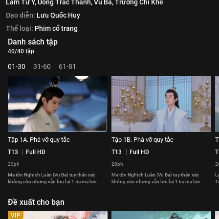
Lâm Tư Ý,
Uông Trác Thành,
Vu Ba,
Trương Chỉ Khê
Đạo diễn:
Lưu Quốc Huy
Thể loại:
Phim cổ trang
Danh sách tập
40/40 tập
01-30
31-60
61-81
Tập 1A. Phá vỡ quy tắc
Tập 1B. Phá vỡ quy tắc
T
T13
Full HD
T13
Full HD
T
20ph
20ph
2
Ma tôn Nghịch Luân (Vu Ba) tuy thân xác
Ma tôn Nghịch Luân (Vu Ba) tuy thân xác
L
không còn nhưng vẫn lưu lại 1 tia ma lực.
không còn nhưng vẫn lưu lại 1 tia ma lực.
T
Đề xuất cho bạn
VIP