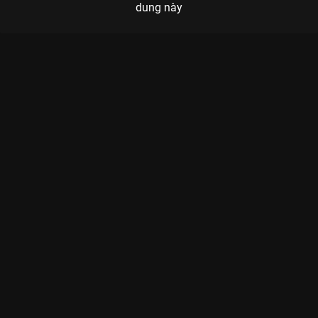
dung này
Xem Tập 8A. Giải oan Trùng Tử - 40 Tập của Trung Quốc có sự
tham gia của . Thuộc thể loại: Phim bộ