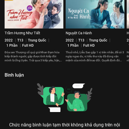
Trầm Hương Như Tiết
Nguyệt Ca Hành
H
2022
T13
Trung Quốc
2022
T13
Trung Quốc
2
1 Phần
Full HD
1 Phần
Full HD
Đóa sen Thượng cổ quý giá Nhan Đạm hóa
Thuở nhỏ, Liễu Sao gặp 1 vị tiên nhân, để có 3
N
kiếp thành người, gặp được tình kiếp đời
ngày ngao du, vị tiểu thư này đã dùng vận
t
mình là Ứng Uyên. Trải qua 3 kiếp yêu, hận,
mệnh của mình để trao đổi. Quyết định đó
n
họa nên tình yêu khắc cốt ghi tâm.
thay đổi cuộc đời cô sau này.
v
Bình luận
Chức năng bình luận tạm thời không khả dụng trên nội