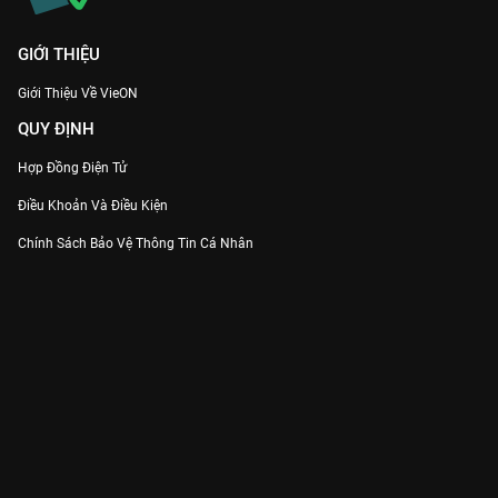
GIỚI THIỆU
Giới Thiệu Về VieON
QUY ĐỊNH
Hợp Đồng Điện Tử
Điều Khoản Và Điều Kiện
Chính Sách Bảo Vệ Thông Tin Cá Nhân
Chính Sách Bảo Vệ Người Tiêu Dùng Dễ Bị Tổn Thương
Thỏa Thuận Sử Dụng Dịch Vụ Mạng Xã Hội
THÔNG TIN
Thông Báo
Trung Tâm Hỗ Trợ
Liên Hệ