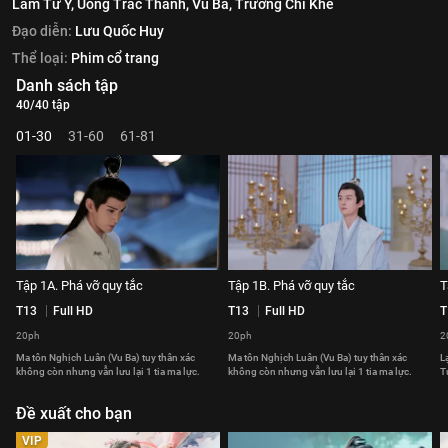
Lâm Tư Ý,
Uông Trác Thành,
Vu Ba,
Trương Chỉ Khê
Đạo diễn:
Lưu Quốc Huy
Thể loại:
Phim cổ trang
Danh sách tập
40/40 tập
01-30
31-60
61-81
Tập 1A. Phá vỡ quy tắc
Tập 1B. Phá vỡ quy tắc
T
T13
Full HD
T13
Full HD
T
20ph
20ph
2
Ma tôn Nghịch Luân (Vu Ba) tuy thân xác
Ma tôn Nghịch Luân (Vu Ba) tuy thân xác
L
không còn nhưng vẫn lưu lại 1 tia ma lực.
không còn nhưng vẫn lưu lại 1 tia ma lực.
T
Đề xuất cho bạn
VIP