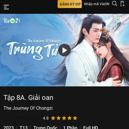
Nhập mã VieON
ĐĂNG KÝ VIP
Tập 8A. Giải oan
The Journey Of Chongzi
8.293.058
lượt xem
4.8
2023
T13
Trung Quốc
1 Phần
Full HD