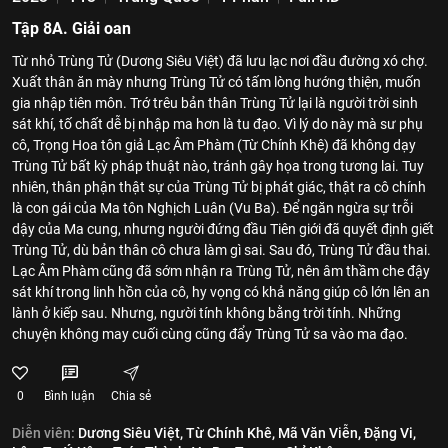
Tập 8A. Giải oan
Từ nhỏ Trùng Tử (Dương Siêu Việt) đã lưu lạc nơi đầu đường xó chợ.
Xuất thân ăn mày nhưng Trùng Tử có tấm lòng hướng thiện, muốn
gia nhập tiên môn. Trớ trêu bản thân Trùng Tử lại là người trời sinh
sát khí, tố chất dễ bị nhập ma hơn là tu đạo. Vì lý do này mà sư phụ
cô, Trọng Hoa tôn giả Lạc Âm Phàm (Từ Chính Khê) đã không dạy
Trùng Tử bất kỳ pháp thuật nào, tránh gây họa trong tương lai. Tuy
nhiên, thân phận thật sự của Trùng Tử bị phát giác, thật ra cô chính
là con gái của Ma tôn Nghịch Luân (Vu Ba). Để ngăn ngừa sự trỗi
dậy của Ma cung, nhưng người đứng đầu Tiên giới đã quyết định giết
Trùng Tử, dù bản thân cô chưa làm gì sai. Sau đó, Trùng Tử đầu thai.
Lạc Âm Phàm cũng đã sớm nhận ra Trùng Tử, nên âm thầm che đậy
sát khí trong linh hồn của cô, hy vọng có khả năng giúp cô lớn lên an
lành ở kiếp sau. Nhưng, người tính không bằng trời tính. Những
chuyện không may cuối cùng cũng đẩy Trùng Tử sa vào ma đạo.
0
Bình luận
Chia sẻ
Diễn viên:
Dương Siêu Việt,
Từ Chính Khê,
Mã Văn Viễn,
Đặng Vi,