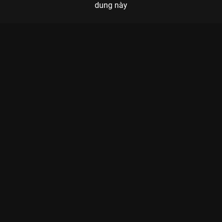
dung này
Xem Tập 1A. Phá vỡ quy tắc Trùng Tử - 40 Tập của Trung Quốc
có sự tham gia của . Thuộc thể loại: Phim bộ