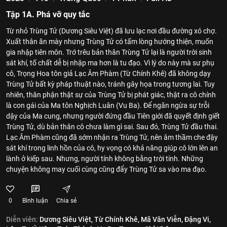
Tập 1A. Phá vỡ quy tắc
Từ nhỏ Trùng Tử (Dương Siêu Việt) đã lưu lạc nơi đầu đường xó chợ.
Xuất thân ăn mày nhưng Trùng Tử có tấm lòng hướng thiện, muốn
gia nhập tiên môn. Trớ trêu bản thân Trùng Tử lại là người trời sinh
sát khí, tố chất dễ bị nhập ma hơn là tu đạo. Vì lý do này mà sư phụ
cô, Trọng Hoa tôn giả Lạc Âm Phàm (Từ Chính Khê) đã không dạy
Trùng Tử bất kỳ pháp thuật nào, tránh gây họa trong tương lai. Tuy
nhiên, thân phận thật sự của Trùng Tử bị phát giác, thật ra cô chính
là con gái của Ma tôn Nghịch Luân (Vu Ba). Để ngăn ngừa sự trỗi
dậy của Ma cung, nhưng người đứng đầu Tiên giới đã quyết định giết
Trùng Tử, dù bản thân cô chưa làm gì sai. Sau đó, Trùng Tử đầu thai.
Lạc Âm Phàm cũng đã sớm nhận ra Trùng Tử, nên âm thầm che đậy
sát khí trong linh hồn của cô, hy vọng có khả năng giúp cô lớn lên an
lành ở kiếp sau. Nhưng, người tính không bằng trời tính. Những
chuyện không may cuối cùng cũng đẩy Trùng Tử sa vào ma đạo.
0
Bình luận
Chia sẻ
Diễn viên:
Dương Siêu Việt,
Từ Chính Khê,
Mã Văn Viễn,
Đặng Vi,