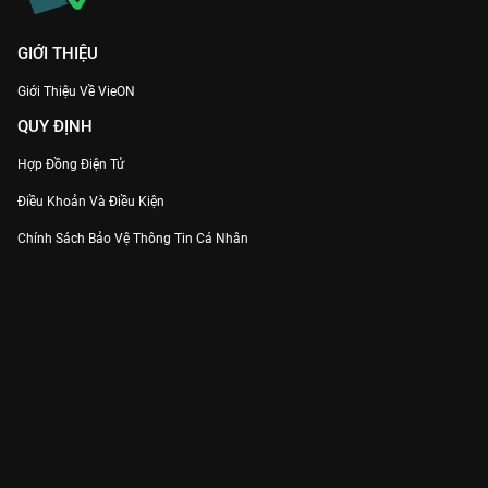
GIỚI THIỆU
Giới Thiệu Về VieON
QUY ĐỊNH
Hợp Đồng Điện Tử
Điều Khoản Và Điều Kiện
Chính Sách Bảo Vệ Thông Tin Cá Nhân
Chính Sách Bảo Vệ Người Tiêu Dùng Dễ Bị Tổn Thương
Thỏa Thuận Sử Dụng Dịch Vụ Mạng Xã Hội
THÔNG TIN
Thông Báo
Trung Tâm Hỗ Trợ
Liên Hệ