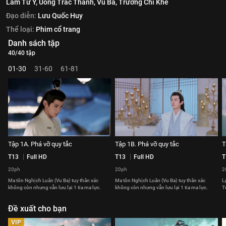
Lâm Tư Ý,
Uông Trác Thành,
Vu Ba,
Trương Chỉ Khê
Đạo diễn:
Lưu Quốc Huy
Thể loại:
Phim cổ trang
Danh sách tập
40/40 tập
01-30
31-60
61-81
Tập 1A. Phá vỡ quy tắc
Tập 1B. Phá vỡ quy tắc
T
T13
Full HD
T13
Full HD
T
20ph
20ph
2
Ma tôn Nghịch Luân (Vu Ba) tuy thân xác
Ma tôn Nghịch Luân (Vu Ba) tuy thân xác
L
không còn nhưng vẫn lưu lại 1 tia ma lực.
không còn nhưng vẫn lưu lại 1 tia ma lực.
T
Đề xuất cho bạn
VIP