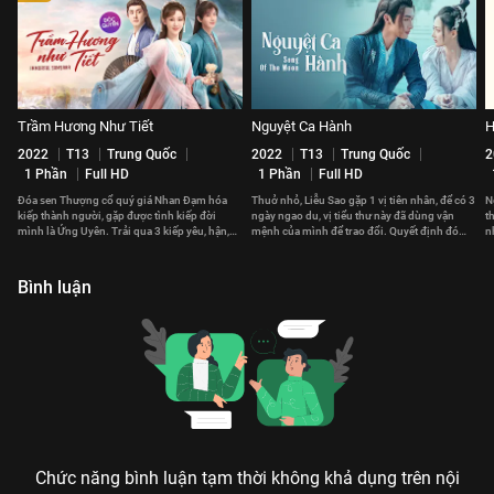
Trầm Hương Như Tiết
Nguyệt Ca Hành
H
2022
T13
Trung Quốc
2022
T13
Trung Quốc
2
1 Phần
Full HD
1 Phần
Full HD
Đóa sen Thượng cổ quý giá Nhan Đạm hóa
Thuở nhỏ, Liễu Sao gặp 1 vị tiên nhân, để có 3
N
kiếp thành người, gặp được tình kiếp đời
ngày ngao du, vị tiểu thư này đã dùng vận
t
mình là Ứng Uyên. Trải qua 3 kiếp yêu, hận,
mệnh của mình để trao đổi. Quyết định đó
n
họa nên tình yêu khắc cốt ghi tâm.
thay đổi cuộc đời cô sau này.
v
Bình luận
Chức năng bình luận tạm thời không khả dụng trên nội