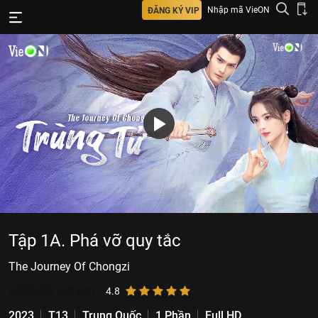
Nhập mã VieON
ĐĂNG KÝ VIP
Tập 1A. Phá vỡ quy tắc
The Journey Of Chongzi
8.292.003
lượt xem
4.8
2023
T13
Trung Quốc
1 Phần
Full HD