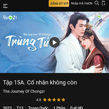
Nhập mã VieON
ĐĂNG KÝ VIP
Tập 15A. Cố nhân không còn
The Journey Of Chongzi
8.296.302
lượt xem
4.8
2023
T13
Trung Quốc
1 Phần
Full HD