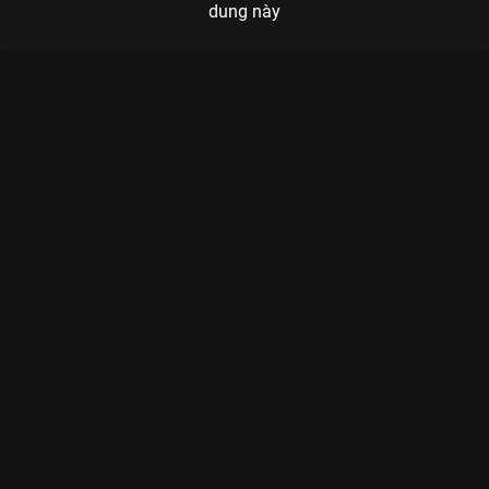
dung này
Xem Tập 15A. Cố nhân không còn Trùng Tử - 40 Tập của Trung
Quốc có sự tham gia của . Thuộc thể loại: Phim bộ