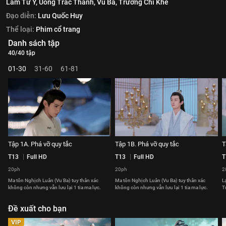
Lâm Tư Ý,
Uông Trác Thành,
Vu Ba,
Trương Chỉ Khê
Đạo diễn:
Lưu Quốc Huy
Thể loại:
Phim cổ trang
Danh sách tập
40/40 tập
01-30
31-60
61-81
Tập 1A. Phá vỡ quy tắc
Tập 1B. Phá vỡ quy tắc
T
T13
Full HD
T13
Full HD
T
20ph
20ph
2
Ma tôn Nghịch Luân (Vu Ba) tuy thân xác
Ma tôn Nghịch Luân (Vu Ba) tuy thân xác
L
không còn nhưng vẫn lưu lại 1 tia ma lực.
không còn nhưng vẫn lưu lại 1 tia ma lực.
T
Đề xuất cho bạn
VIP