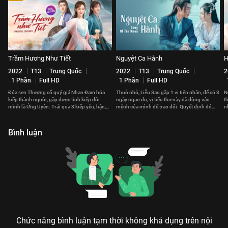
Trầm Hương Như Tiết
Nguyệt Ca Hành
H
2022
T13
Trung Quốc
2022
T13
Trung Quốc
2
1 Phần
Full HD
1 Phần
Full HD
Đóa sen Thượng cổ quý giá Nhan Đạm hóa
Thuở nhỏ, Liễu Sao gặp 1 vị tiên nhân, để có 3
N
kiếp thành người, gặp được tình kiếp đời
ngày ngao du, vị tiểu thư này đã dùng vận
t
mình là Ứng Uyên. Trải qua 3 kiếp yêu, hận,
mệnh của mình để trao đổi. Quyết định đó
n
họa nên tình yêu khắc cốt ghi tâm.
thay đổi cuộc đời cô sau này.
v
Bình luận
Chức năng bình luận tạm thời không khả dụng trên nội