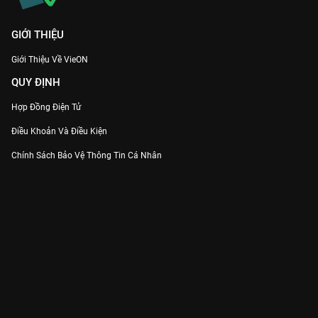
GIỚI THIỆU
Giới Thiệu Về VieON
QUY ĐỊNH
Hợp Đồng Điện Tử
Điều Khoản Và Điều Kiện
Chính Sách Bảo Vệ Thông Tin Cá Nhân
Chính Sách Bảo Vệ Người Tiêu Dùng Dễ Bị Tổn Thương
Thỏa Thuận Sử Dụng Dịch Vụ Mạng Xã Hội
THÔNG TIN
Thông Báo
Trung Tâm Hỗ Trợ
Liên Hệ