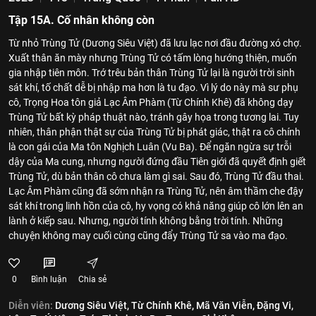
Tập 15A. Cố nhân không còn
Từ nhỏ Trùng Tử (Dương Siêu Việt) đã lưu lạc nơi đầu đường xó chợ.
Xuất thân ăn mày nhưng Trùng Tử có tấm lòng hướng thiện, muốn
gia nhập tiên môn. Trớ trêu bản thân Trùng Tử lại là người trời sinh
sát khí, tố chất dễ bị nhập ma hơn là tu đạo. Vì lý do này mà sư phụ
cô, Trọng Hoa tôn giả Lạc Âm Phàm (Từ Chính Khê) đã không dạy
Trùng Tử bất kỳ pháp thuật nào, tránh gây họa trong tương lai. Tuy
nhiên, thân phận thật sự của Trùng Tử bị phát giác, thật ra cô chính
là con gái của Ma tôn Nghịch Luân (Vu Ba). Để ngăn ngừa sự trỗi
dậy của Ma cung, nhưng người đứng đầu Tiên giới đã quyết định giết
Trùng Tử, dù bản thân cô chưa làm gì sai. Sau đó, Trùng Tử đầu thai.
Lạc Âm Phàm cũng đã sớm nhận ra Trùng Tử, nên âm thầm che đậy
sát khí trong linh hồn của cô, hy vọng có khả năng giúp cô lớn lên an
lành ở kiếp sau. Nhưng, người tính không bằng trời tính. Những
chuyện không may cuối cùng cũng đẩy Trùng Tử sa vào ma đạo.
0
Bình luận
Chia sẻ
Diễn viên:
Dương Siêu Việt,
Từ Chính Khê,
Mã Văn Viễn,
Đặng Vi,