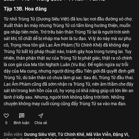
Tập 13B. Hoa đăng
Từ nhỏ Trùng Tử (Dương Siêu Việt) đã lưu lạc nơi đầu đường xó chợ.
Xuất thân ăn mày nhưng Trùng Tử có tấm lòng hướng thiện, muốn
gia nhập tiên môn. Trớ trêu bản thân Trùng Tử lại là người trời sinh
sát khí, tố chất dễ bị nhập ma hơn là tu đạo. Vì lý do này mà sư phụ
cô, Trọng Hoa tôn giả Lạc Âm Phàm (Từ Chính Khê) đã không dạy
Trùng Tử bất kỳ pháp thuật nào, tránh gây họa trong tương lai. Tuy
nhiên, thân phận thật sự của Trùng Tử bị phát giác, thật ra cô chính
là con gái của Ma tôn Nghịch Luân (Vu Ba). Để ngăn ngừa sự trỗi
dậy của Ma cung, nhưng người đứng đầu Tiên giới đã quyết định giết
Trùng Tử, dù bản thân cô chưa làm gì sai. Sau đó, Trùng Tử đầu thai.
Lạc Âm Phàm cũng đã sớm nhận ra Trùng Tử, nên âm thầm che đậy
sát khí trong linh hồn của cô, hy vọng có khả năng giúp cô lớn lên an
lành ở kiếp sau. Nhưng, người tính không bằng trời tính. Những
chuyện không may cuối cùng cũng đẩy Trùng Tử sa vào ma đạo.
0
Bình luận
Chia sẻ
Diễn viên:
Dương Siêu Việt,
Từ Chính Khê,
Mã Văn Viễn,
Đặng Vi,