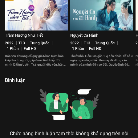
Trầm Hương Như Tiết
Nguyệt Ca Hành
H
2022
T13
Trung Quốc
2022
T13
Trung Quốc
2
1 Phần
Full HD
1 Phần
Full HD
Đóa sen Thượng cổ quý giá Nhan Đạm hóa
Thuở nhỏ, Liễu Sao gặp 1 vị tiên nhân, để có 3
N
kiếp thành người, gặp được tình kiếp đời
ngày ngao du, vị tiểu thư này đã dùng vận
t
mình là Ứng Uyên. Trải qua 3 kiếp yêu, hận,
mệnh của mình để trao đổi. Quyết định đó
n
họa nên tình yêu khắc cốt ghi tâm.
thay đổi cuộc đời cô sau này.
v
Bình luận
Chức năng bình luận tạm thời không khả dụng trên nội