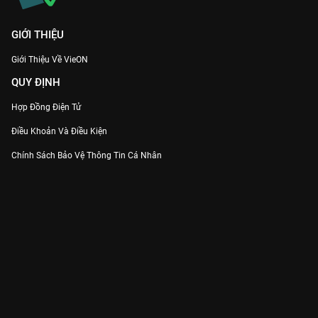
GIỚI THIỆU
Giới Thiệu Về VieON
QUY ĐỊNH
Hợp Đồng Điện Tử
Điều Khoản Và Điều Kiện
Chính Sách Bảo Vệ Thông Tin Cá Nhân
Chính Sách Bảo Vệ Người Tiêu Dùng Dễ Bị Tổn Thương
Thỏa Thuận Sử Dụng Dịch Vụ Mạng Xã Hội
THÔNG TIN
Thông Báo
Trung Tâm Hỗ Trợ
Liên Hệ