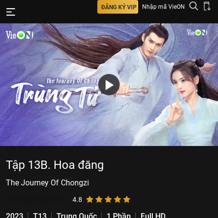
Nhập mã VieON
ĐĂNG KÝ VIP
Tập 13B. Hoa đăng
The Journey Of Chongzi
8.295.228
lượt xem
4.8
2023
T13
Trung Quốc
1 Phần
Full HD