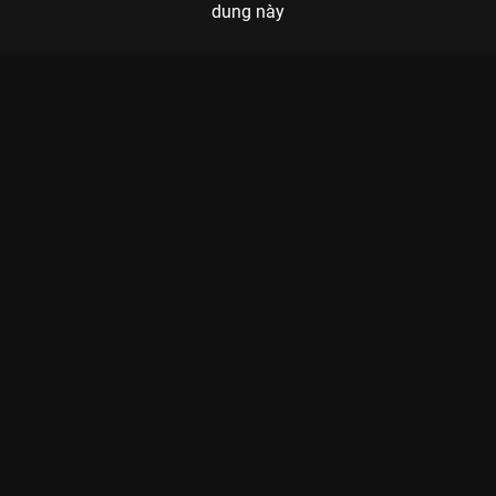
dung này
Xem Tập 13B. Hoa đăng Trùng Tử - 40 Tập của Trung Quốc có
sự tham gia của . Thuộc thể loại: Phim bộ