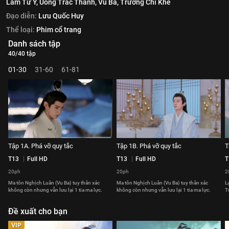
Lâm Tư Ý,
Uông Trác Thành,
Vu Ba,
Trương Chỉ Khê
Đạo diễn:
Lưu Quốc Huy
Thể loại:
Phim cổ trang
Danh sách tập
40/40 tập
01-30
31-60
61-81
Tập 1A. Phá vỡ quy tắc
Tập 1B. Phá vỡ quy tắc
T
T13
Full HD
T13
Full HD
T
20ph
20ph
2
Ma tôn Nghịch Luân (Vu Ba) tuy thân xác
Ma tôn Nghịch Luân (Vu Ba) tuy thân xác
L
không còn nhưng vẫn lưu lại 1 tia ma lực.
không còn nhưng vẫn lưu lại 1 tia ma lực.
T
Đề xuất cho bạn
VIP