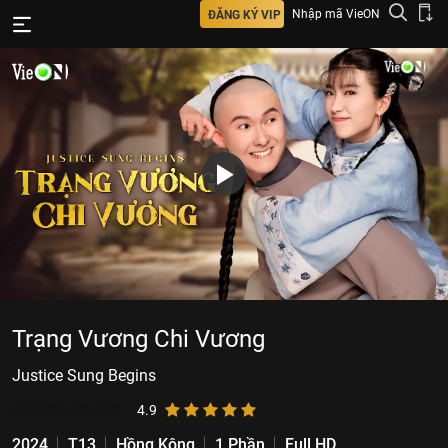
Nhập mã VieON
ĐĂNG KÝ VIP
Trạng Vương Chi Vương
Justice Sung Begins
443.086
lượt xem
4.9
2024
T13
Hồng Kông
1 Phần
Full HD