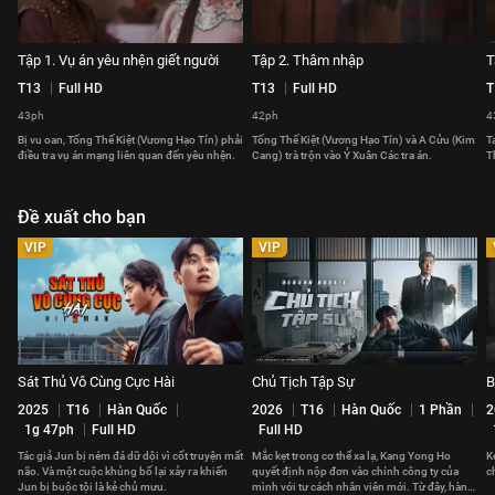
Tập 1. Vụ án yêu nhện giết người
Tập 2. Thâm nhập
T
T13
Full HD
T13
Full HD
T
43ph
42ph
4
Bị vu oan, Tống Thế Kiệt (Vương Hạo Tín) phải
Tống Thế Kiệt (Vương Hạo Tín) và A Cửu (Kim
T
điều tra vụ án mạng liên quan đến yêu nhện.
Cang) trà trộn vào Ỷ Xuân Các tra án.
T
Đề xuất cho bạn
VIP
VIP
Sát Thủ Vô Cùng Cực Hài
Chủ Tịch Tập Sự
B
2025
T16
Hàn Quốc
2026
T16
Hàn Quốc
1 Phần
2
1g 47ph
Full HD
Full HD
Tác giả Jun bị ném đá dữ dội vì cốt truyện mất
Mắc kẹt trong cơ thể xa lạ, Kang Yong Ho
K
não. Và một cuộc khủng bố lại xảy ra khiến
quyết định nộp đơn vào chính công ty của
c
Jun bị buộc tội là kẻ chủ mưu.
mình với tư cách nhân viên mới. Từ đây, hành