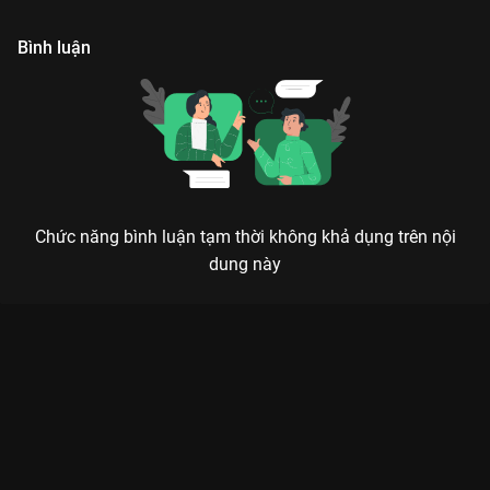
trình tréo ngoe bắt đầu.
Bình luận
Chức năng bình luận tạm thời không khả dụng trên nội
dung này
TRẠNG VƯƠNG CHI VƯƠNG: SỰ TRỞ LẠI CỦA TRẠNG SƯ LẦY
LỘI NHẤT MÀN ẢNH TVB
Nơi nào có bất công, nơi đó có Tống Thế Kiệt – nhưng lần này là một phiên bản lầy lội
và thông minh hơn bao giờ hết!
Fan cứng của dòng phim điều tra phá án TVB chắc chắn sẽ
đứng ngồi không yên với siêu phẩm
Trạng Vương Chi Vương
(Justice Sung Begins)
trên
VieON
. Không còn là một trạng sư