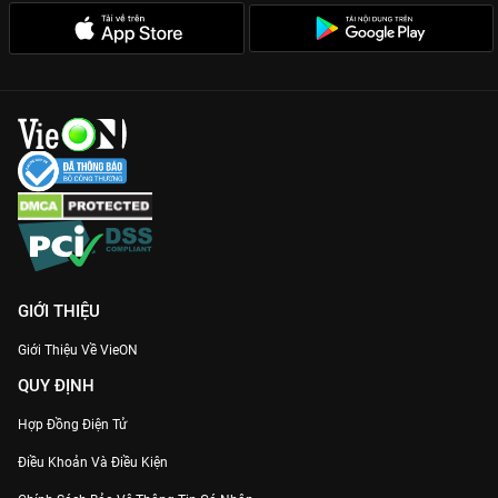
ghép những thông điệp sâu sắc về công lý và tình người trong
xã hội cũ.
Sự xuất hiện của dàn sao gạo cội:
Trần Hạo Dân, Trương Đạt
Minh, Lâm Tử Thông... mang lại cảm giác hoài niệm về thời
hoàng kim của phim bộ Hồng Kông.
Bản Thuyết minh chất lượng cao:
VieON cung cấp trải nghiệm
xem phim mượt mà, âm thanh lồng tiếng chuẩn TVB, hình ảnh
sắc nét.
Nếu bạn tìm kiếm một bộ phim vừa hài não vừa cảm động,
Trạng Vương Chi Vương
trên
VieON
chính là lựa chọn số 1!
GIỚI THIỆU
Giới Thiệu Về VieON
QUY ĐỊNH
Hợp Đồng Điện Tử
Điều Khoản Và Điều Kiện