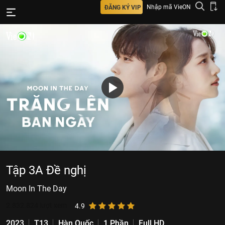
Nhập mã VieON
ĐĂNG KÝ VIP
Tập 3A Đề nghị
Moon In The Day
2.832.824
lượt xem
4.9
2023
T13
Hàn Quốc
1 Phần
Full HD