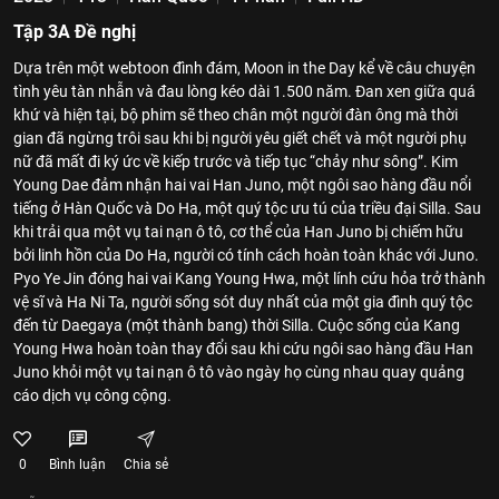
Tập 3A Đề nghị
Dựa trên một webtoon đình đám, Moon in the Day kể về câu chuyện
tình yêu tàn nhẫn và đau lòng kéo dài 1.500 năm. Đan xen giữa quá
khứ và hiện tại, bộ phim sẽ theo chân một người đàn ông mà thời
gian đã ngừng trôi sau khi bị người yêu giết chết và một người phụ
nữ đã mất đi ký ức về kiếp trước và tiếp tục “chảy như sông”. Kim
Young Dae đảm nhận hai vai Han Juno, một ngôi sao hàng đầu nổi
tiếng ở Hàn Quốc và Do Ha, một quý tộc ưu tú của triều đại Silla. Sau
khi trải qua một vụ tai nạn ô tô, cơ thể của Han Juno bị chiếm hữu
bởi linh hồn của Do Ha, người có tính cách hoàn toàn khác với Juno.
Pyo Ye Jin đóng hai vai Kang Young Hwa, một lính cứu hỏa trở thành
vệ sĩ và Ha Ni Ta, người sống sót duy nhất của một gia đình quý tộc
đến từ Daegaya (một thành bang) thời Silla. Cuộc sống của Kang
Young Hwa hoàn toàn thay đổi sau khi cứu ngôi sao hàng đầu Han
Juno khỏi một vụ tai nạn ô tô vào ngày họ cùng nhau quay quảng
cáo dịch vụ công cộng.
0
Bình luận
Chia sẻ