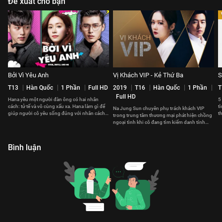
Đề xuất cho bạn
Bởi Vì Yêu Anh
Vị Khách VIP - Kẻ Thứ Ba
S
T13
Hàn Quốc
1 Phần
Full HD
2019
T16
Hàn Quốc
1 Phần
T
Full HD
Hana yêu một người đàn ông có hai nhân
5
cách: tử tế và vô cùng xấu xa. Hana làm gì để
t
Na Jung Sun chuyên phụ trách khách VIP
giúp người cô yêu sống đúng với nhân cách
t
trong trung tâm thương mại phát hiện chồng
thật?
ngoại tình khi cô đang tìm kiếm danh tính
một vị khách VIP nữ
Bình luận