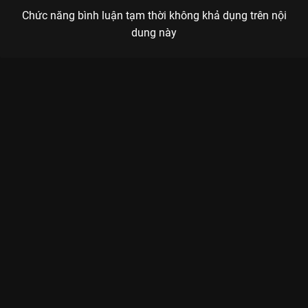
Chức năng bình luận tạm thời không khả dụng trên nội
dung này
Xem Tập 3A Đề nghị Trăng Lên Ban Ngày - 14 Tập của Hàn
Quốc có sự tham gia của . Thuộc thể loại: Phim bộ