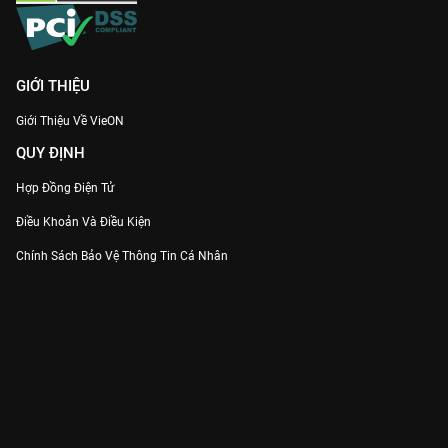
GIỚI THIỆU
Giới Thiệu Về VieON
QUY ĐỊNH
Hợp Đồng Điện Tử
Điều Khoản Và Điều Kiện
Chính Sách Bảo Vệ Thông Tin Cá Nhân
Chính Sách Bảo Vệ Người Tiêu Dùng Dễ Bị Tổn Thương
Thỏa Thuận Sử Dụng Dịch Vụ Mạng Xã Hội
THÔNG TIN
Thông Báo
Trung Tâm Hỗ Trợ