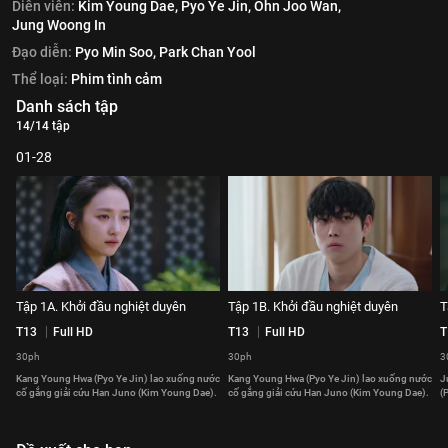
Diễn viên:
Kim Young Dae,
Pyo Ye Jin,
Ohn Joo Wan,
Jung Woong In
Đạo diễn:
Pyo Min Soo,
Park Chan Yool
Thể loại:
Phim tình cảm
Danh sách tập
14/14 tập
01-28
Tập 1A. Khởi đầu nghiệt duyên
Tập 1B. Khởi đầu nghiệt duyên
T
T13
Full HD
T13
Full HD
T
30ph
30ph
3
Kang Young Hwa (Pyo Ye Jin) lao xuống nước
Kang Young Hwa (Pyo Ye Jin) lao xuống nước
J
cố gắng giải cứu Han Juno (Kim Young Dae).
cố gắng giải cứu Han Juno (Kim Young Dae).
(