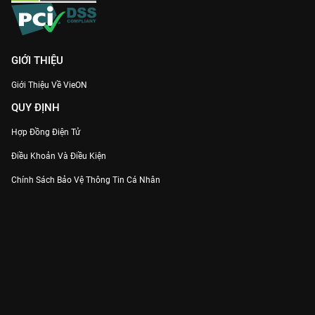
GIỚI THIỆU
Giới Thiệu Về VieON
QUY ĐỊNH
Hợp Đồng Điện Tử
Điều Khoản Và Điều Kiện
Chính Sách Bảo Vệ Thông Tin Cá Nhân
Chính Sách Bảo Vệ Người Tiêu Dùng Dễ Bị Tổn Thương
Thỏa Thuận Sử Dụng Dịch Vụ Mạng Xã Hội
THÔNG TIN
Thông Báo
Trung Tâm Hỗ Trợ