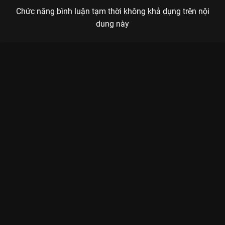
Chức năng bình luận tạm thời không khả dụng trên nội
dung này
Xem Tập 12A. Nguyên nhân Trăng Lên Ban Ngày - 14 Tập của
Hàn Quốc có sự tham gia của . Thuộc thể loại: Phim bộ