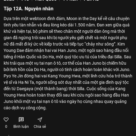
Tập 12A. Nguyên nhân
Dựa trên một webtoon đình đám, Moon in the Day kể về câu chuyện
tình yêu tàn nhẫn và đau lòng kéo dài 1.500 năm. Đan xen giữa quá
khứ và hiện tại, bộ phim sẽ theo chân một người đàn ông mà thời
gian đã ngừng trôi sau khi bị người yêu giết chết và một người phụ
nữ đã mất đi ký ức về kiếp trước và tiếp tục “chảy như sông”. Kim
Young Dae đảm nhận hai vai Han Juno, một ngôi sao hàng đầu nổi
tiếng ở Hàn Quốc và Do Ha, một quý tộc ưu tú của triều đại Silla. Sau
khi trải qua một vụ tai nạn ô tô, cơ thể của Han Juno bị chiếm hữu
bởi linh hồn của Do Ha, người có tính cách hoàn toàn khác với Juno.
Pyo Ye Jin đóng hai vai Kang Young Hwa, một lính cứu hỏa trở thành
vệ sĩ và Ha Ni Ta, người sống sót duy nhất của một gia đình quý tộc
đến từ Daegaya (một thành bang) thời Silla. Cuộc sống của Kang
Young Hwa hoàn toàn thay đổi sau khi cứu ngôi sao hàng đầu Han
Juno khỏi một vụ tai nạn ô tô vào ngày họ cùng nhau quay quảng
cáo dịch vụ công cộng.
0
Bình luận
Chia sẻ