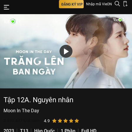
Nhập mã VieON
ĐĂNG KÝ VIP
Tập 12A. Nguyên nhân
Moon In The Day
2.833.447
lượt xem
4.9
2023
T13
Hàn Quốc
1 Phần
Full HD