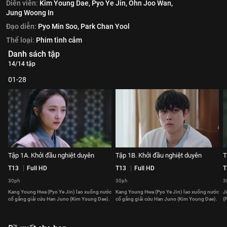
Diễn viên:
Kim Young Dae,
Pyo Ye Jin,
Ohn Joo Wan,
Jung Woong In
Đạo diễn:
Pyo Min Soo,
Park Chan Yool
Thể loại:
Phim tình cảm
Danh sách tập
14/14 tập
01-28
Tập 1A. Khởi đầu nghiệt duyên
Tập 1B. Khởi đầu nghiệt duyên
T
T13
Full HD
T13
Full HD
T
30ph
30ph
3
Kang Young Hwa (Pyo Ye Jin) lao xuống nước
Kang Young Hwa (Pyo Ye Jin) lao xuống nước
J
cố gắng giải cứu Han Juno (Kim Young Dae).
cố gắng giải cứu Han Juno (Kim Young Dae).
(