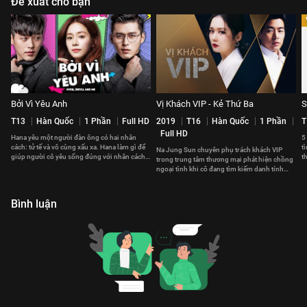
Đề xuất cho bạn
Bởi Vì Yêu Anh
Vị Khách VIP - Kẻ Thứ Ba
S
T13
Hàn Quốc
1 Phần
Full HD
2019
T16
Hàn Quốc
1 Phần
T
Full HD
Hana yêu một người đàn ông có hai nhân
5
cách: tử tế và vô cùng xấu xa. Hana làm gì để
t
Na Jung Sun chuyên phụ trách khách VIP
giúp người cô yêu sống đúng với nhân cách
t
trong trung tâm thương mại phát hiện chồng
thật?
ngoại tình khi cô đang tìm kiếm danh tính
một vị khách VIP nữ
Bình luận