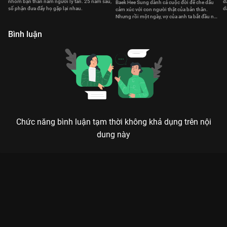
nhóm bạn thân năm người ly tán. 25 năm sau,
đ
Baek Hee Sung dành cả cuộc đời để che dấu
số phận đưa đẩy họ gặp lại nhau.
d
cảm xúc với con người thật của bản thân.
1
Nhưng rồi một ngày, vợ của anh ta bắt đầu nảy
sinh nghi ngờ.
Bình luận
Chức năng bình luận tạm thời không khả dụng trên nội
dung này
Xem Trận Đấu Cuối Cùng của Việt Nam có sự tham gia của
Bảo Châu, Hoàng Phúc, Việt Trinh. Thuộc thể loại: Phim lẻ