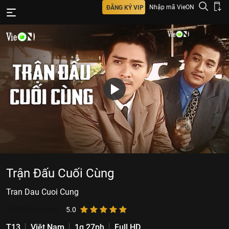
Nhập mã VieON
ĐĂNG KÝ VIP
Trận Đấu Cuối Cùng
Tran Dau Cuoi Cung
20.525
lượt xem
5.0
T13
Việt Nam
1g 27ph
Full HD