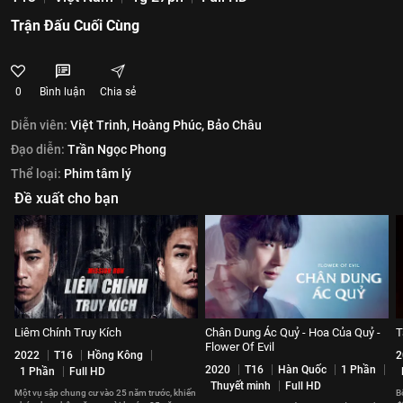
Trận Đấu Cuối Cùng
0
Bình luận
Chia sẻ
Diễn viên:
Việt Trinh,
Hoàng Phúc,
Bảo Châu
Đạo diễn:
Trần Ngọc Phong
Thể loại:
Phim tâm lý
Đề xuất cho bạn
Liêm Chính Truy Kích
Chân Dung Ác Quỷ - Hoa Của Quỷ -
T
Flower Of Evil
2022
T16
Hồng Kông
2
2020
T16
Hàn Quốc
1 Phần
1 Phần
Full HD
Thuyết minh
Full HD
Một vụ sập chung cư vào 25 năm trước, khiến
B