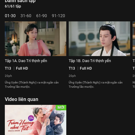
Danh sách tập
61/61 tập
01-30
31-60
61-90
91-120
Tập 1A. Dao Trì thịnh yến
Tập 1B. Dao Trì thịnh yến
T
T13
Full HD
T13
Full HD
T
20ph
20ph
2
Ứng Uyên (Thành Nghị) ra mặt ngăn cản
Ứng Uyên (Thành Nghị) ra mặt ngăn cản
N
Trưởng lão ma tộc.
Trưởng lão ma tộc.
T
Video liên quan
MỚI