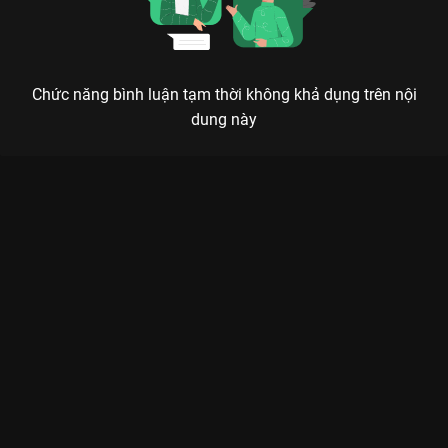
Chức năng bình luận tạm thời không khả dụng trên nội
dung này
TRẦM HƯƠNG NHƯ TIẾT: SIÊU PHẨM TIÊN HIỆP NGƯỢC TẬN
TÂM CAN CỦA DƯƠNG TỬ & THÀNH NGHỊ
Dù trải qua vạn kiếp luân hồi, mùi hương trầm năm ấy vẫn tỏa ngát, nhắc nhở về một
mối tình khắc cốt ghi tâm.
Nếu bạn là một mọt phim tiên hiệp chính hiệu, chắc chắn
không thể bỏ qua
Trầm Hương Như Tiết (Immortal Samsara)
trên nền tảng
VieON
. Đây không chỉ là một bộ phim cổ trang
thông thường, mà là một hành trình cảm xúc mãnh liệt, nơi tình
yêu được thử thách qua 3 kiếp nhân sinh đầy bi bi kịch nhưng
cũng cực kỳ lãng mạn giữa đóa sen thượng cổ Nhan Đạm
(
Dương Tử
) và Đế quân Ứng Uyên (
Thành Nghị
).
Sức hút của bộ phim đến từ sự kết hợp giữa hai chiến thần