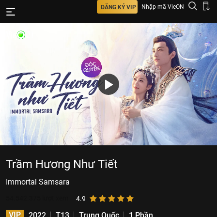
Nhập mã VieON
ĐĂNG KÝ VIP
Trầm Hương Như Tiết
Immortal Samsara
54.542.375
lượt xem
4.9
VIP
2022
T13
Trung Quốc
1 Phần