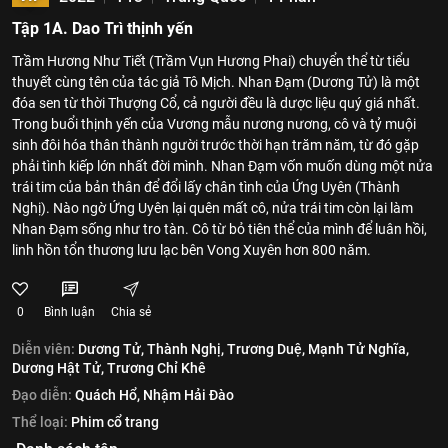
Tập 1A. Dao Trì thịnh yến
Trầm Hương Như Tiết (Trầm Vụn Hương Phai) chuyển thể từ tiểu
thuyết cùng tên của tác giả Tô Mịch. Nhan Đạm (Dương Tử) là một
đóa sen từ thời Thượng Cổ, cả người đều là dược liệu quý giá nhất.
Trong buổi thịnh yến của Vương mẫu nương nương, cô và tỷ muội
sinh đôi hóa thân thành người trước thời hạn trăm năm, từ đó gặp
phải tình kiếp lớn nhất đời mình. Nhan Đạm vốn muốn dùng một nửa
trái tim của bản thân để đổi lấy chân tình của Ứng Uyên (Thành
Nghị). Nào ngờ Ứng Uyên lại quên mất cô, nửa trái tim còn lại làm
Nhan Đạm sống như tro tàn. Cô từ bỏ tiên thể của mình để luân hồi,
linh hồn tổn thương lưu lạc bên Vong Xuyên hơn 800 năm.
0
Bình luận
Chia sẻ
Diễn viên:
Dương Tử,
Thành Nghị,
Trương Duệ,
Mạnh Tử Nghĩa,
Dương Hật Tử,
Trương Chỉ Khê
Đạo diễn:
Quách Hổ,
Nhậm Hải Đào
Thể loại:
Phim cổ trang