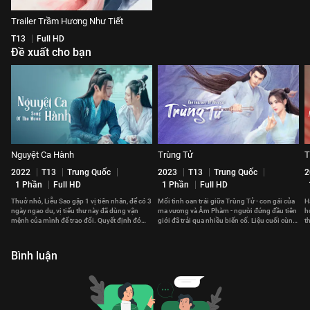
Trailer Trầm Hương Như Tiết
T13
Full HD
Đề xuất cho bạn
Nguyệt Ca Hành
Trùng Tử
T
2022
T13
Trung Quốc
2023
T13
Trung Quốc
2
1 Phần
Full HD
1 Phần
Full HD
Thuở nhỏ, Liễu Sao gặp 1 vị tiên nhân, để có 3
Mối tình oan trái giữa Trùng Tử - con gái của
H
ngày ngao du, vị tiểu thư này đã dùng vận
ma vương và Âm Phàm - người đứng đầu tiên
h
mệnh của mình để trao đổi. Quyết định đó
giới đã trải qua nhiều biến cố. Liệu cuối cùng,
t
thay đổi cuộc đời cô sau này.
họ có thể ở bên nhau?
l
Bình luận