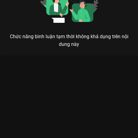
Chức năng bình luận tạm thời không khả dụng trên nội
dung này
Xem Tập 25 Trả Giá - 42 Tập của Việt Nam có sự tham gia của
Băng Di, Như Phúc, Trí Quang, Trương Minh Quốc Thái, NSƯT
Thanh Điền. Thuộc thể loại: Phim bộ