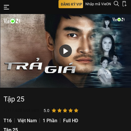
Nhập mã VieON
ĐĂNG KÝ VIP
Tập 25
1.117.628
lượt xem
5.0
T16
Việt Nam
1 Phần
Full HD
Tập 25