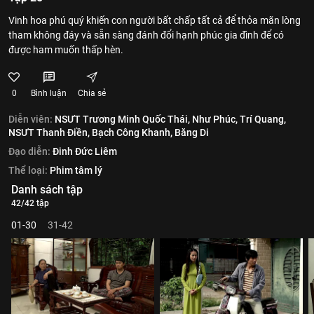
Vinh hoa phú quý khiến con người bất chấp tất cả để thỏa mãn lòng
tham không đáy và sẵn sàng đánh đổi hạnh phúc gia đình để có
được ham muốn thấp hèn.
0
Bình luận
Chia sẻ
Diễn viên:
NSƯT Trương Minh Quốc Thái,
Như Phúc,
Trí Quang,
NSƯT Thanh Điền,
Bạch Công Khanh,
Băng Di
Đạo diễn:
Đinh Đức Liêm
Thể loại:
Phim tâm lý
Danh sách tập
42/42 tập
01-30
31-42