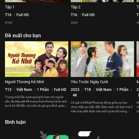
Tập 1
Tập 2
T
T16
Full HD
T16
Full HD
T
47ph
46ph
4
Đề xuất cho bạn
VIP
Người Thương Kẻ Nhớ
Yêu Trước Ngày Cưới
M
T13
Việt Nam
1 Phần
Full HD
2023
T18
Việt Nam
1 Phần
2
4K
Trong một lần vượt quá giới hạn với người
yêu, Ba Nguyệt đã mang thai nhưng lại bị anh
Cô gái trẻ Nhật Phương đứng giữa sự lựa
M
ta rũ bỏ để đến với một cô gái gia đình giàu
chọn tiếp tục tiến đến đám cưới với bạn trai 3
n
có.
năm hay dấn thân vào mối quan hệ nóng
n
bỏng với anh chàng hào hoa mới quen.
h
Bình luận