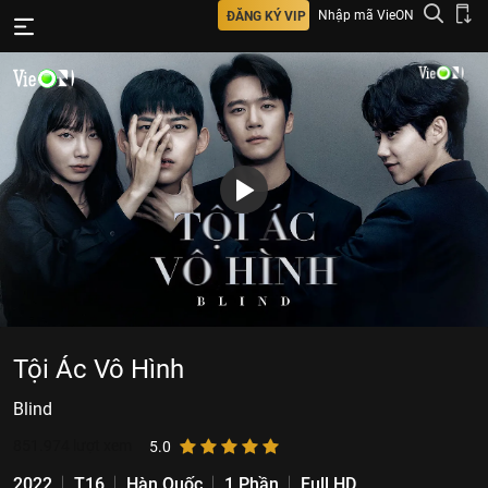
Nhập mã VieON
ĐĂNG KÝ VIP
Tội Ác Vô Hình
Blind
851.974
lượt xem
5.0
2022
T16
Hàn Quốc
1 Phần
Full HD