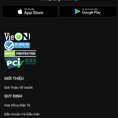
một Ha Seok Jin lạnh lùng, lý trí.
Không khí u tối, nghẹt thở:
Màu phim và âm nhạc được đầu tư
chỉn chu, tạo cảm giác rợn người đặc trưng của dòng phim
Thriller Hàn Quốc.
Hãy chuẩn bị một tinh thần thép để khám phá sự thật đằng
sau những tội ác vô hình. Xem ngay
Tội Ác Vô Hình
bản đẹp
nhất trên
VieON
!
GIỚI THIỆU
Giới Thiệu Về VieON
QUY ĐỊNH
Hợp Đồng Điện Tử
Điều Khoản Và Điều Kiện