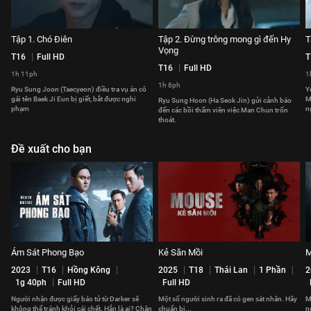
Tập 1. Chó Điên
Tập 2. Đừng trông mong gì đến Hy
T
Vọng
T16
Full HD
T
T16
Full HD
1h 11ph
1
1h 8ph
Ryu Sung Joon (Taecyeon) điều tra vụ án cô
Y
gái tên Baek Ji Eun bị giết, bắt được nghi
M
Ryu Sung Hoon (Ha Seok Jin) gửi cảnh báo
phạm
n
đến các bồi thẩm viên việc Man Chun trốn
thoát.
Đề xuất cho bạn
Ám Sát Phong Bạo
Kẻ Săn Mồi
M
2023
T16
Hồng Kông
2025
T18
Thái Lan
1 Phần
2
1g 40ph
Full HD
Full HD
Người nhận được giấy báo tử từ Darker sẽ
Một số người sinh ra đã có gen sát nhân. Hãy
M
không thể tránh khỏi cái chết. Hắn là ai? Chân
chuẩn bị...
n