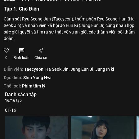
Tập 1. Chó Điên
Cảnh sát Ryu Seong Jun (Taecyeon‎), thẩm phán Ryu Seong Hun (Ha
Seok Jin) và nhân viên xã hội Jo Eun Ki (Jung Eun Ji) cùng nhau hợp
sức giải quyết và tìm ra sự thật về vụ án giết các thành viên bồi thẩm
đoàn.
0
Bình luận
Chia sẻ
Diễn viên:
‎Taecyeon‎,
Ha Seok Jin,
Jung Eun Ji,
Jung In ki
Đạo diễn:
Shin Yong Hwi
Thể loại:
Phim tâm lý
Danh sách tập
16/16 tập
01-16