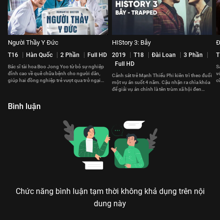
Người Thầy Y Đức
HIStory 3: Bẫy
Đ
T16
Hàn Quốc
2 Phần
Full HD
2019
T18
Đài Loan
3 Phần
T
Full HD
Bác sĩ tài hoa Boo Jong Yoo từ bỏ sự nghiệp
S
đỉnh cao về quê chữa bệnh cho người dân,
v
Cảnh sát trẻ Mạnh Thiếu Phi kiên trì theo đuổi
giúp hai đồng nghiệp trẻ vượt qua trở ngại
c
một vụ án suốt 4 năm. Cậu nhận ra chìa khóa
trong nghề nghiệp.
l
để giải vụ án chính là tên trùm xã hội đen
Đường Nghị.
Bình luận
Chức năng bình luận tạm thời không khả dụng trên nội
dung này