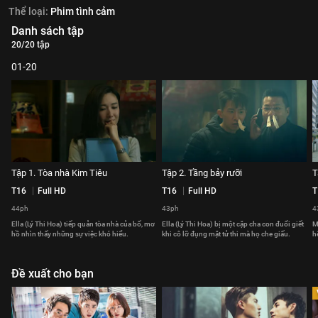
Thể loại:
Phim tình cảm
Danh sách tập
20/20 tập
01-20
Tập 1. Tòa nhà Kim Tiêu
Tập 2. Tầng bảy rưỡi
T
T16
Full HD
T16
Full HD
T
44ph
43ph
4
Ella (Lý Thi Hoa) tiếp quản tòa nhà của bố, mơ
Ella (Lý Thi Hoa) bị một cặp cha con đuổi giết
M
hồ nhìn thấy những sự việc khó hiểu.
khi cô lỡ đụng mặt tử thi mà họ che giấu.
h
Đề xuất cho bạn