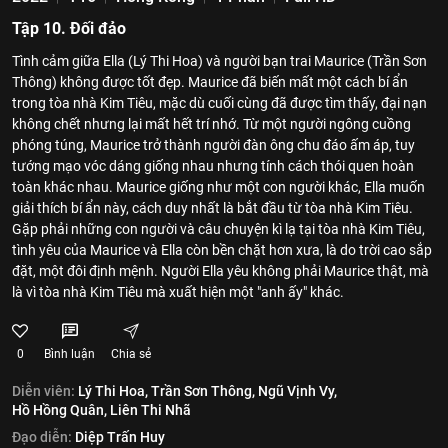
Tập 10. Đối đảo
Tình cảm giữa Ella (Lý Thi Hoa) và người bạn trai Maurice (Trần Sơn
Thông) không được tốt đẹp. Maurice đã biến mất một cách bí ẩn
trong tòa nhà Kim Tiêu, mặc dù cuối cùng đã được tìm thấy, đại nạn
không chết nhưng lại mất hết trí nhớ. Từ một người ngông cuồng
phóng túng, Maurice trở thành người đàn ông chu đáo ấm áp, tuy
tướng mạo vóc dáng giống nhau nhưng tính cách thói quen hoàn
toàn khác nhau. Maurice giống như một con người khác, Ella muốn
giải thích bí ẩn này, cách duy nhất là bắt đầu từ tòa nhà Kim Tiêu.
Gặp phải những con người và câu chuyện kì lạ tại tòa nhà Kim Tiêu,
tình yêu của Maurice và Ella còn bền chặt hơn xưa, là do trời cao sắp
đặt, một đôi định mệnh. Người Ella yêu không phải Maurice thật, mà
là vì tòa nhà Kim Tiêu mà xuất hiện một "anh ấy" khác.
0
Bình luận
Chia sẻ
Diễn viên:
Lý Thi Hoa,
Trần Sơn Thông,
Ngũ Vịnh Vy,
Hồ Hồng Quân,
Liên Thi Nhã
Đạo diễn:
Diệp Trấn Huy