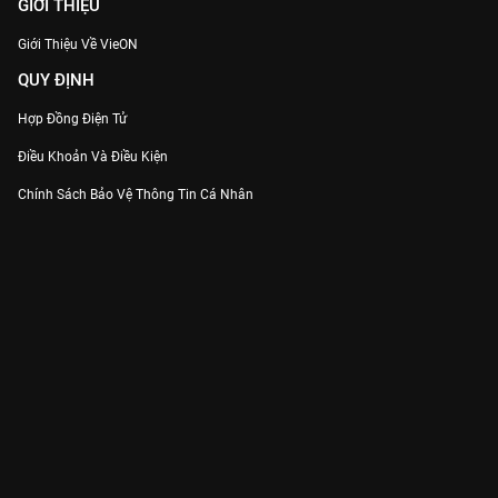
GIỚI THIỆU
Giới Thiệu Về VieON
QUY ĐỊNH
Hợp Đồng Điện Tử
Điều Khoản Và Điều Kiện
Chính Sách Bảo Vệ Thông Tin Cá Nhân
Chính Sách Bảo Vệ Người Tiêu Dùng Dễ Bị Tổn Thương
Thỏa Thuận Sử Dụng Dịch Vụ Mạng Xã Hội
THÔNG TIN
Thông Báo
Trung Tâm Hỗ Trợ
Liên Hệ
Góp Ý