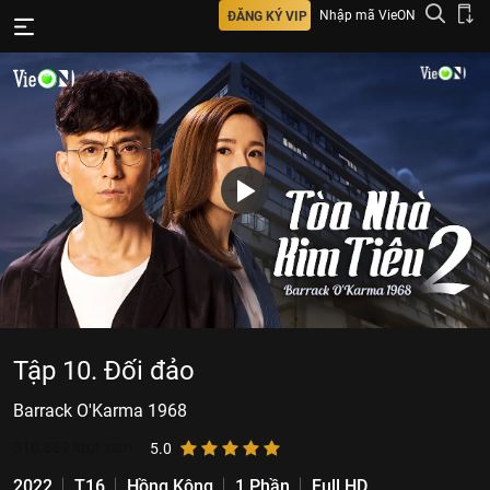
Nhập mã VieON
ĐĂNG KÝ VIP
Tập 10. Đối đảo
Barrack O'Karma 1968
310.339
lượt xem
5.0
2022
T16
Hồng Kông
1 Phần
Full HD