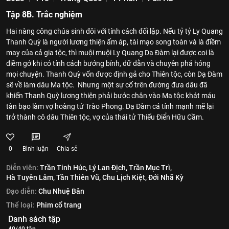
Tập 8B. Trắc nghiệm
Hai nàng công chúa sinh đôi với tính cách đối lập. Nếu tỷ tỷ Ly Quang
Thanh Quỳ là người lương thiện ấm áp, tài mạo song toàn và là điềm
may của cả gia tộc, thì muội muội Ly Quang Dạ Đàm lại được coi là
điềm gở khi có tính cách bướng bỉnh, dữ dằn và chuyên phá hỏng
mọi chuyện. Thanh Quỳ vốn được định gả cho Thiên tộc, còn Dạ Đàm
sẽ về làm dâu Ma tộc. Nhưng một sự cố trên đường đưa dâu đã
khiến Thanh Quỳ lương thiện phải bước chân vào Ma tộc khát máu
tàn bạo làm vợ hoàng tử Trào Phong. Dạ Đàm cá tính mạnh mẽ lại
trở thành cô dâu Thiên tộc, vợ của thái tử Thiếu Điển Hữu Cầm.
0
Bình luận
Chia sẻ
Diễn viên:
Trần Tinh Húc,
Lý Lan Địch,
Trần Mục Trì,
Hà Tuyên Lâm,
Tần Thiên Vũ,
Chu Lịch Kiệt,
Đới Nhã Kỳ
Đạo diễn:
Chu Nhuệ Bân
Thể loại:
Phim cổ trang
Danh sách tập