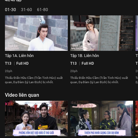
40/40 tập
01-30
31-60
61-80
Tập 1A. Liên hôn
Tập 1B. Liên hôn
T
T13
Full HD
T13
Full HD
T
20ph
20ph
2
Thiếu Điển Hữu Cầm (Trần Tinh Húc) xuất
Thiếu Điển Hữu Cầm (Trần Tinh Húc) xuất
T
quan, Dạ Đàm (Lý Lan Địch) bị nhốt.
quan, Dạ Đàm (Lý Lan Địch) bị nhốt.
(
Video liên quan