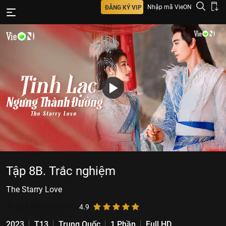
Nhập mã VieON
ĐĂNG KÝ VIP
Tập 8B. Trắc nghiệm
The Starry Love
31.205.990
lượt xem
4.9
2023
T13
Trung Quốc
1 Phần
Full HD