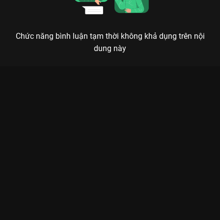
Chức năng bình luận tạm thời không khả dụng trên nội
dung này
Xem Tập 8B. Trắc nghiệm Tinh Lạc Ngưng Thành Đường - 40
Tập của Trung Quốc có sự tham gia của . Thuộc thể loại: Phim
bộ