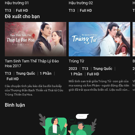
Hậu trường 01
Hậu trường 02
H
T13
Full HD
T13
Full HD
T
Đề xuất cho bạn
Tam Sinh Tam Thế Thập Lý Đào
Trùng Tử
B
Hoa 2017
2023
T13
Trung Quốc
2
T13
Trung Quốc
1 Phần
1 Phần
Full HD
Full HD
Mối tình oan trái giữa Trùng Tử - con gái của
V
ma vương và Âm Phàm - người đứng đầu tiên
h
Câu chuyện tình yêu kéo dài ba đời ba kiếp
giới đã trải qua nhiều biến cố. Liệu cuối cùng,
v
của Thượng thần Bạch Thiển và Thái tử Cửu
họ có thể ở bên nhau?
c
Trùng Thiên Dạ Hoa.
Bình luận