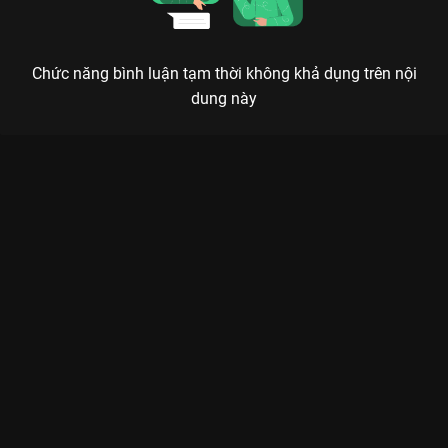
Chức năng bình luận tạm thời không khả dụng trên nội
dung này
Xem Tập 2B. Tráo dâu Tinh Lạc Ngưng Thành Đường - 40 Tập
của Trung Quốc có sự tham gia của . Thuộc thể loại: Phim bộ