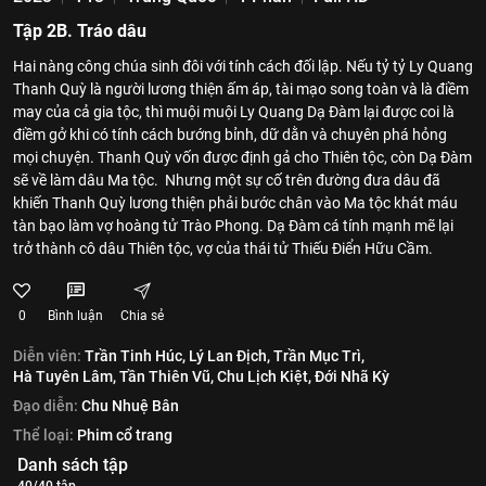
Tập 2B. Tráo dâu
Hai nàng công chúa sinh đôi với tính cách đối lập. Nếu tỷ tỷ Ly Quang
Thanh Quỳ là người lương thiện ấm áp, tài mạo song toàn và là điềm
may của cả gia tộc, thì muội muội Ly Quang Dạ Đàm lại được coi là
điềm gở khi có tính cách bướng bỉnh, dữ dằn và chuyên phá hỏng
mọi chuyện. Thanh Quỳ vốn được định gả cho Thiên tộc, còn Dạ Đàm
sẽ về làm dâu Ma tộc. Nhưng một sự cố trên đường đưa dâu đã
khiến Thanh Quỳ lương thiện phải bước chân vào Ma tộc khát máu
tàn bạo làm vợ hoàng tử Trào Phong. Dạ Đàm cá tính mạnh mẽ lại
trở thành cô dâu Thiên tộc, vợ của thái tử Thiếu Điển Hữu Cầm.
0
Bình luận
Chia sẻ
Diễn viên:
Trần Tinh Húc,
Lý Lan Địch,
Trần Mục Trì,
Hà Tuyên Lâm,
Tần Thiên Vũ,
Chu Lịch Kiệt,
Đới Nhã Kỳ
Đạo diễn:
Chu Nhuệ Bân
Thể loại:
Phim cổ trang
Danh sách tập