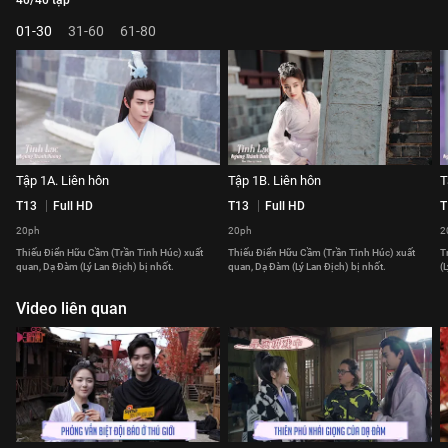
40/40 tập
01-30
31-60
61-80
Tập 1A. Liên hôn
Tập 1B. Liên hôn
T
T13
Full HD
T13
Full HD
T
20ph
20ph
2
Thiếu Điển Hữu Cầm (Trần Tinh Húc) xuất
Thiếu Điển Hữu Cầm (Trần Tinh Húc) xuất
T
quan, Dạ Đàm (Lý Lan Địch) bị nhốt.
quan, Dạ Đàm (Lý Lan Địch) bị nhốt.
(
Video liên quan