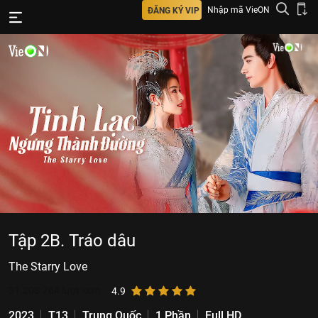
Nhập mã VieON
ĐĂNG KÝ VIP
Tập 2B. Tráo dâu
The Starry Love
31.203.764
lượt xem
4.9
2023
T13
Trung Quốc
1 Phần
Full HD