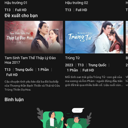
Hậu trường 01
Hậu trường 02
H
T13
Full HD
T13
Full HD
T
Đề xuất cho bạn
Tam Sinh Tam Thế Thập Lý Đào
Trùng Tử
B
Hoa 2017
2023
T13
Trung Quốc
2
T13
Trung Quốc
1 Phần
1 Phần
Full HD
Full HD
Mối tình oan trái giữa Trùng Tử - con gái của
V
ma vương và Âm Phàm - người đứng đầu tiên
h
Câu chuyện tình yêu kéo dài ba đời ba kiếp
giới đã trải qua nhiều biến cố. Liệu cuối cùng,
v
của Thượng thần Bạch Thiển và Thái tử Cửu
họ có thể ở bên nhau?
c
Trùng Thiên Dạ Hoa.
Bình luận