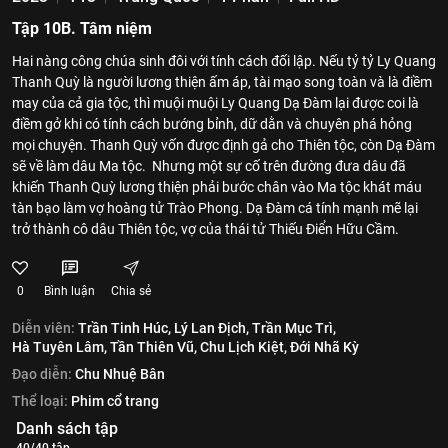
Tập 10B. Tâm niệm
Hai nàng công chúa sinh đôi với tính cách đối lập. Nếu tỷ tỷ Ly Quang
Thanh Quỳ là người lương thiện ấm áp, tài mạo song toàn và là điềm
may của cả gia tộc, thì muội muội Ly Quang Dạ Đàm lại được coi là
điềm gở khi có tính cách bướng bỉnh, dữ dằn và chuyên phá hỏng
mọi chuyện. Thanh Quỳ vốn được định gả cho Thiên tộc, còn Dạ Đàm
sẽ về làm dâu Ma tộc. Nhưng một sự cố trên đường đưa dâu đã
khiến Thanh Quỳ lương thiện phải bước chân vào Ma tộc khát máu
tàn bạo làm vợ hoàng tử Trào Phong. Dạ Đàm cá tính mạnh mẽ lại
trở thành cô dâu Thiên tộc, vợ của thái tử Thiếu Điển Hữu Cầm.
0
Bình luận
Chia sẻ
Diễn viên:
Trần Tinh Húc,
Lý Lan Địch,
Trần Mục Trì,
Hà Tuyên Lâm,
Tần Thiên Vũ,
Chu Lịch Kiệt,
Đới Nhã Kỳ
Đạo diễn:
Chu Nhuệ Bân
Thể loại:
Phim cổ trang
Danh sách tập