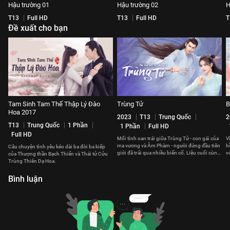
Hậu trường 01
Hậu trường 02
H
T13
Full HD
T13
Full HD
T
Đề xuất cho bạn
Tam Sinh Tam Thế Thập Lý Đào
Trùng Tử
B
Hoa 2017
2023
T13
Trung Quốc
2
T13
Trung Quốc
1 Phần
1 Phần
Full HD
Full HD
Mối tình oan trái giữa Trùng Tử - con gái của
V
ma vương và Âm Phàm - người đứng đầu tiên
h
Câu chuyện tình yêu kéo dài ba đời ba kiếp
giới đã trải qua nhiều biến cố. Liệu cuối cùng,
v
của Thượng thần Bạch Thiển và Thái tử Cửu
họ có thể ở bên nhau?
c
Trùng Thiên Dạ Hoa.
Bình luận