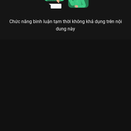
Chức năng bình luận tạm thời không khả dụng trên nội
dung này
Xem Tập 10B. Tâm niệm Tinh Lạc Ngưng Thành Đường - 40
Tập của Trung Quốc có sự tham gia của . Thuộc thể loại: Phim
bộ