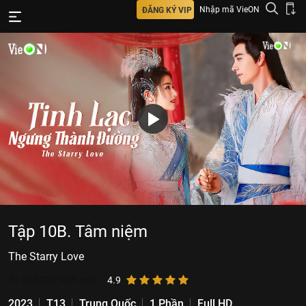
Nhập mã VieON
ĐĂNG KÝ VIP
Tập 10B. Tâm niệm
The Starry Love
31.202.227
lượt xem
4.9
2023
T13
Trung Quốc
1 Phần
Full HD