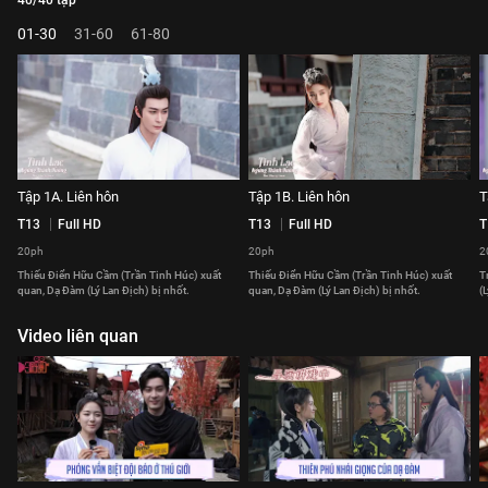
40/40 tập
01-30
31-60
61-80
Tập 1A. Liên hôn
Tập 1B. Liên hôn
T
T13
Full HD
T13
Full HD
T
20ph
20ph
2
Thiếu Điển Hữu Cầm (Trần Tinh Húc) xuất
Thiếu Điển Hữu Cầm (Trần Tinh Húc) xuất
T
quan, Dạ Đàm (Lý Lan Địch) bị nhốt.
quan, Dạ Đàm (Lý Lan Địch) bị nhốt.
(
Video liên quan