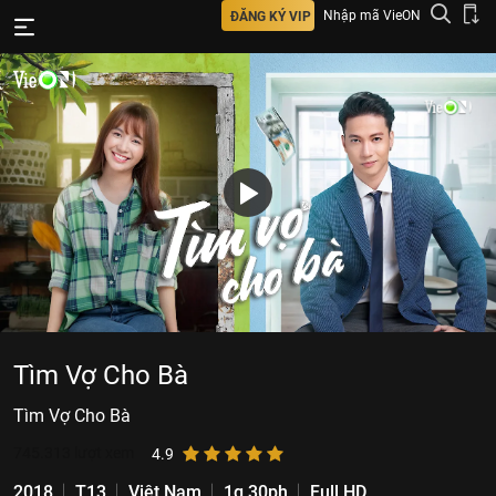
Nhập mã VieON
ĐĂNG KÝ VIP
Tìm Vợ Cho Bà
Tìm Vợ Cho Bà
745.313
lượt xem
4.9
2018
T13
Việt Nam
1g 30ph
Full HD