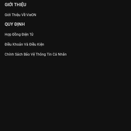
GIỚI THIỆU
Giới Thiệu Về VieON
QUY ĐỊNH
Hợp Đồng Điện Tử
Điều Khoản Và Điều Kiện
Chính Sách Bảo Vệ Thông Tin Cá Nhân
Chính Sách Bảo Vệ Người Tiêu Dùng Dễ Bị Tổn Thương
Thỏa Thuận Sử Dụng Dịch Vụ Mạng Xã Hội
THÔNG TIN
Thông Báo
Trung Tâm Hỗ Trợ
Liên Hệ
Góp Ý