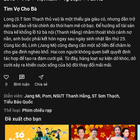
Tìm Vợ Cho Bà
Long (S.T Sơn Thạch thủ vai) là một thiếu gia giàu có, nhưng dần trở
nên lao đao về tài chính do thói ham mê cờ bạc. Để hưởng số tài sản
thừa kế khổng lồ từ bà nội (Thanh Hằng) nhằm thoát khỏi cảnh nợ
nần, anh buộc phải kết hôn ngay sau ngày sinh nhật lần thứ 25.
Cùng lúc đó, Linh (Jang Mi) cũng đang cần một số tiền để chăm lo
cho gia đình nghèo khổ. Hai con người không quen biết quyết định
tác hợp để tạo ra đám cưới giả. Từ đây, hàng loạt sự kiện dở khóc, dở
cười xảy ra khiến cuộc sống của bộ đôi thay đổi mãi mãi.
0
Bình luận
Chia sẻ
Diễn viên:
Jang Mi,
Pom,
NSƯT Thanh Hằng,
ST Sơn Thạch,
Tiểu Bảo Quốc
Thể loại:
Phim chiếu rạp
Đề xuất cho bạn