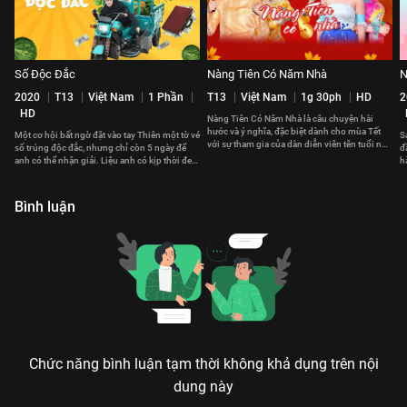
Số Độc Đắc
Nàng Tiên Có Năm Nhà
N
2020
T13
Việt Nam
1 Phần
T13
Việt Nam
1g 30ph
HD
2
HD
​Nàng Tiên Có Năm Nhà là câu chuyện hài
hước và ý nghĩa, đặc biệt dành cho mùa Tết
Một cơ hội bất ngờ đặt vào tay Thiên một tờ vé
S
với sự tham gia của dàn diễn viên tên tuổi như
số trúng độc đắc, nhưng chỉ còn 5 ngày để
đ
Khả Ngân, Chí Tài, Tấn Beo, Huy Khánh, Hiếu
anh có thể nhận giải. Liệu anh có kịp thời đem
h
Hiền.
về số tiền khổng lồ này?
s
Bình luận
Chức năng bình luận tạm thời không khả dụng trên nội
dung này