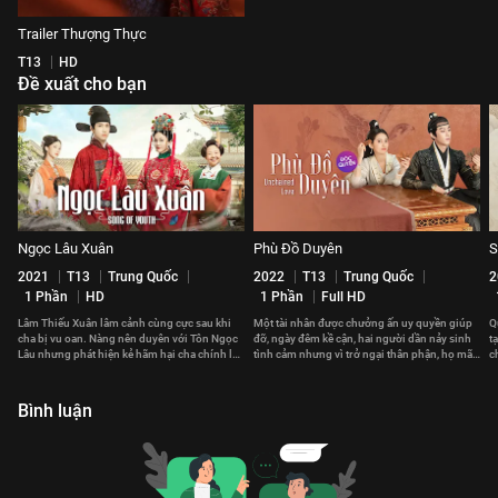
Trailer Thượng Thực
T13
HD
Đề xuất cho bạn
Ngọc Lâu Xuân
Phù Đồ Duyên
S
2021
T13
Trung Quốc
2022
T13
Trung Quốc
2
1 Phần
HD
1 Phần
Full HD
Lâm Thiếu Xuân lâm cảnh cùng cực sau khi
Một tài nhân được chưởng ấn uy quyền giúp
Q
cha bị vu oan. Nàng nên duyên với Tôn Ngọc
đỡ, ngày đêm kề cận, hai người dần nảy sinh
t
Lâu nhưng phát hiện kẻ hãm hại cha chính là
tình cảm nhưng vì trở ngại thân phận, họ mãi
c
người nhà họ Tôn
không thể nói ra nỗi lòng.
d
Bình luận