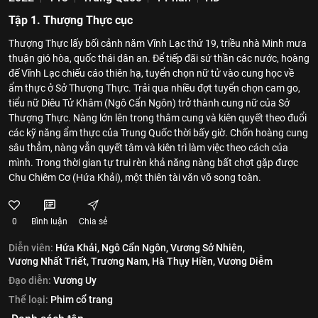
Tập 1. Thượng Thực cục
Thượng Thực lấy bối cảnh năm Vĩnh Lạc thứ 19, triều nhà Minh mưa
thuận gió hòa, quốc thái dân an. Để tiếp đãi sứ thần các nước, hoàng
đế Vĩnh Lạc chiếu cáo thiên hạ, tuyển chọn nữ tử vào cung học về
ẩm thực ở Sở Thượng Thực. Trải qua nhiều đợt tuyển chọn cam go,
tiểu nữ Diêu Tử Khâm (Ngô Cẩn Ngôn) trở thành cung nữ của Sở
Thượng Thực. Nàng lớn lên trong thâm cung và kiên quyết theo đuổi
các kỹ năng ẩm thực của Trung Quốc thời bấy giờ. Chốn hoàng cung
sâu thẳm, nàng vẫn quyết tâm và kiên trì làm việc theo cách của
mình. Trong thời gian tự trui rèn khả năng nàng bất chợt gặp được
Chu Chiêm Cơ (Hứa Khải), một thiên tài văn võ song toàn.
0
Bình luận
Chia sẻ
Diễn viên:
Hứa Khải,
Ngô Cẩn Ngôn,
Vương Sở Nhiên,
Vương Nhất Triết,
Trương Nam,
Hà Thụy Hiền,
Vương Diễm
Đạo diễn:
Vương Uy
Thể loại:
Phim cổ trang