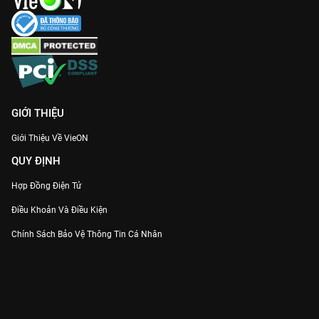
Bối cảnh và màu phim đỉnh cao:
Sử dụng tông màu trầm ấm,
trang phục đúng chuẩn lịch sử, mang lại cảm giác sang trọng
và chân thực.
Thưởng thức bữa tiệc tình yêu đầy hương vị cùng
Thượng
Thực
bản Thuyết minh Full HD độc quyền trên
VieON
ngay!
GIỚI THIỆU
Giới Thiệu Về VieON
QUY ĐỊNH
Hợp Đồng Điện Tử
Điều Khoản Và Điều Kiện
Chính Sách Bảo Vệ Thông Tin Cá Nhân
Chính Sách Bảo Vệ Người Tiêu Dùng Dễ Bị Tổn Thương
Thỏa Thuận Sử Dụng Dịch Vụ Mạng Xã Hội
THÔNG TIN