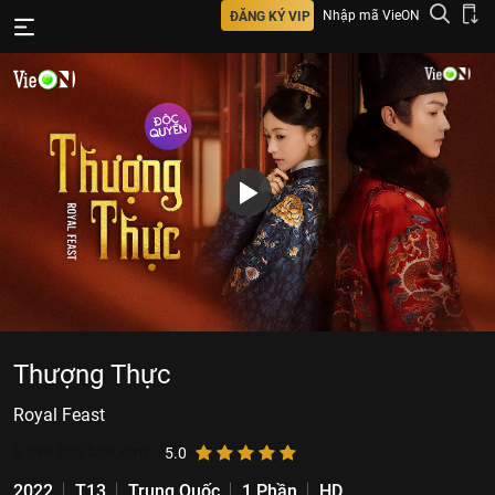
Nhập mã VieON
ĐĂNG KÝ VIP
Thượng Thực
Royal Feast
6.098.805
lượt xem
5.0
2022
T13
Trung Quốc
1 Phần
HD