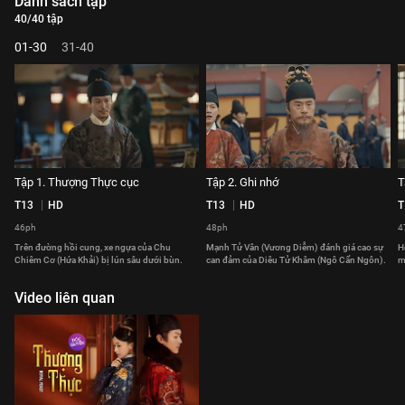
Danh sách tập
40/40 tập
01-30
31-40
Tập 1. Thượng Thực cục
Tập 2. Ghi nhớ
T
T13
HD
T13
HD
T
46ph
48ph
4
Trên đường hồi cung, xe ngựa của Chu
Mạnh Tử Vân (Vương Diễm) đánh giá cao sự
H
Chiêm Cơ (Hứa Khải) bị lún sâu dưới bùn.
can đảm của Diêu Tử Khâm (Ngô Cẩn Ngôn).
m
Video liên quan