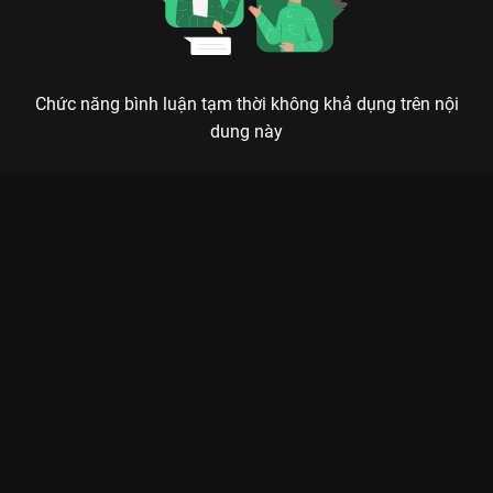
Chức năng bình luận tạm thời không khả dụng trên nội
dung này
THƯỢNG THỰC: BỮA TIỆC ẨM THỰC VÀ TÌNH YÊU NGỌT
NGÀO CHỐN HOÀNG CUNG
Dùng mỹ vị để sưởi ấm lòng người, dùng chân tình để cảm hóa quân vương.
Từng khiến hàng triệu khán giả phải khóc hết nước mắt vì mối
tình dang dở trong
Diên Hy Công Lược
, cặp đôi
Hứa Khải
và
Ngô Cẩn Ngôn
đã chính thức tái hợp để viết nên một cái kết
khác trong
Thượng Thực (Royal Feast)
. Lấy bối cảnh đời Minh,
bộ phim trên
VieON
không chỉ là cuộc chiến tranh giành quyền
lực mà còn là một hành trình tôn vinh nghệ thuật ẩm thực tinh
túy của Trung Hoa. Diêu Tử Khâm – một thiếu nữ có tài nấu
nướng thiên bẩm – dấn thân vào chốn cung đình không phải
để cầu vinh hoa, mà để tìm kiếm ý nghĩa đích thực của cuộc