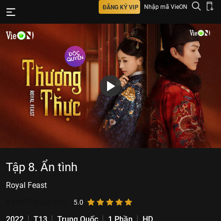
Nhập mã VieON
ĐĂNG KÝ VIP
Tập 8. Ẩn tình
Royal Feast
6.090.218
lượt xem
5.0
2022
T13
Trung Quốc
1 Phần
HD