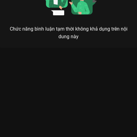
Chức năng bình luận tạm thời không khả dụng trên nội
dung này
Xem Tập 8. Ẩn tình Thượng Thực - 40 Tập của Trung Quốc có
sự tham gia của . Thuộc thể loại: Phim bộ