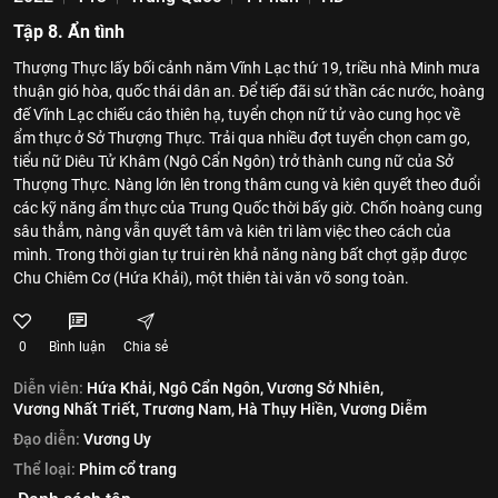
Tập 8. Ẩn tình
Thượng Thực lấy bối cảnh năm Vĩnh Lạc thứ 19, triều nhà Minh mưa
thuận gió hòa, quốc thái dân an. Để tiếp đãi sứ thần các nước, hoàng
đế Vĩnh Lạc chiếu cáo thiên hạ, tuyển chọn nữ tử vào cung học về
ẩm thực ở Sở Thượng Thực. Trải qua nhiều đợt tuyển chọn cam go,
tiểu nữ Diêu Tử Khâm (Ngô Cẩn Ngôn) trở thành cung nữ của Sở
Thượng Thực. Nàng lớn lên trong thâm cung và kiên quyết theo đuổi
các kỹ năng ẩm thực của Trung Quốc thời bấy giờ. Chốn hoàng cung
sâu thẳm, nàng vẫn quyết tâm và kiên trì làm việc theo cách của
mình. Trong thời gian tự trui rèn khả năng nàng bất chợt gặp được
Chu Chiêm Cơ (Hứa Khải), một thiên tài văn võ song toàn.
0
Bình luận
Chia sẻ
Diễn viên:
Hứa Khải,
Ngô Cẩn Ngôn,
Vương Sở Nhiên,
Vương Nhất Triết,
Trương Nam,
Hà Thụy Hiền,
Vương Diễm
Đạo diễn:
Vương Uy
Thể loại:
Phim cổ trang