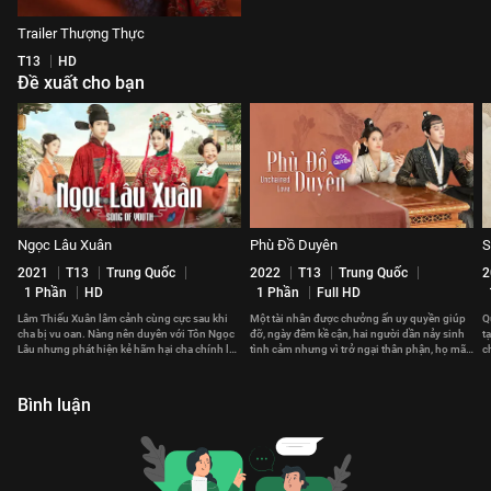
Trailer Thượng Thực
T13
HD
Đề xuất cho bạn
Ngọc Lâu Xuân
Phù Đồ Duyên
S
2021
T13
Trung Quốc
2022
T13
Trung Quốc
2
1 Phần
HD
1 Phần
Full HD
Lâm Thiếu Xuân lâm cảnh cùng cực sau khi
Một tài nhân được chưởng ấn uy quyền giúp
Q
cha bị vu oan. Nàng nên duyên với Tôn Ngọc
đỡ, ngày đêm kề cận, hai người dần nảy sinh
t
Lâu nhưng phát hiện kẻ hãm hại cha chính là
tình cảm nhưng vì trở ngại thân phận, họ mãi
c
người nhà họ Tôn
không thể nói ra nỗi lòng.
d
Bình luận