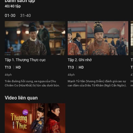
Danh sách tập
40/40 tập
01-30
31-40
Tập 1. Thượng Thực cục
Tập 2. Ghi nhớ
T
T13
HD
T13
HD
T
46ph
48ph
4
Trên đường hồi cung, xe ngựa của Chu
Mạnh Tử Vân (Vương Diễm) đánh giá cao sự
H
Chiêm Cơ (Hứa Khải) bị lún sâu dưới bùn.
can đảm của Diêu Tử Khâm (Ngô Cẩn Ngôn).
m
Video liên quan