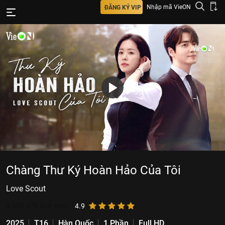
Nhập mã VieON
ĐĂNG KÝ VIP
Chàng Thư Ký Hoàn Hảo Của Tôi
Love Scout
4.486.476
lượt xem
4.9
2025
T16
Hàn Quốc
1 Phần
Full HD