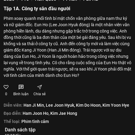
Tập 1A. Công ty săn đầu người
Phim xoay quanh mối tình bí mật chốn văn phòng giữa nam thư ký
và nữ giám đốc. Eun Ho (Lee Joon Hyuk đóng) là một nhân viên văn
phòng hiền lành, dịu dàng nhưng gặp trắc trở trong công việc. Anh
đồng thời cũng là ba đơn thân của một bé gái đáng yêu. Sau khi bị vu
khống và sa thải ở công ty cũ. Anh đến công ty mới và làm việc cùng
giám đốc Kang Ji Yoon (Han Ji Min đóng). Trái ngược với sự dịu
dàng của Eun Ho, Ji Yoon là nguời hoàn hảo trong công việc nhưng
lại vụng về trong tình yêu. Cô cho rằng cuộc sống của Eun Ho thật vô
nghĩa. Với thế giới quan trái ngược, sẽ ra sao khi Ji Yoon phải đối mặt
với tình cảm của mình dành cho Eun Ho?
0
Bình luận
Chia sẻ
Diễn viên:
Han Ji Min,
Lee Joon Hyuk,
Kim Do Hoon,
Kim Yoon Hye
Đạo diễn:
Ham Joon Ho,
Kim Jae Hong
Thể loại:
Phim tình cảm
Danh sách tập