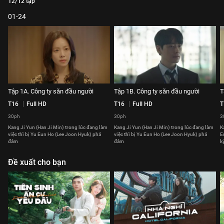
12/12 tập
01-24
Tập 1A. Công ty săn đầu người
Tập 1B. Công ty săn đầu người
T
T16
Full HD
T16
Full HD
T
30ph
30ph
3
Kang Ji Yun (Han Ji Min) trong lúc đang làm
Kang Ji Yun (Han Ji Min) trong lúc đang làm
K
việc thì bị Yu Eun Ho (Lee Joon Hyuk) phá
việc thì bị Yu Eun Ho (Lee Joon Hyuk) phá
E
đám
đám
k
Đề xuất cho bạn