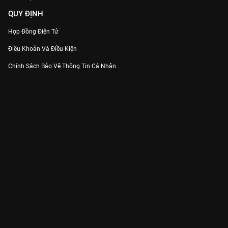
QUY ĐỊNH
Hợp Đồng Điện Tử
Điều Khoản Và Điều Kiện
Chính Sách Bảo Vệ Thông Tin Cá Nhân
Chính Sách Bảo Vệ Người Tiêu Dùng Dễ Bị Tổn Thương
Thỏa Thuận Sử Dụng Dịch Vụ Mạng Xã Hội
THÔNG TIN
Thông Báo
Trung Tâm Hỗ Trợ
Liên Hệ
Góp Ý
Công ty Cổ phần VieON - Địa chỉ: Tầng 5, 222 Pasteur, Phường Xuân Hòa,