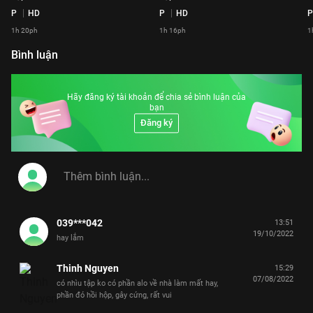
P
HD
P
HD
P
1h 20ph
1h 16ph
1
Bình luận
Hãy đăng ký tài khoản để chia sẻ bình luận của
bạn
Đăng ký
039***042
13:51
19/10/2022
hay lắm
Thinh Nguyen
15:29
07/08/2022
có nhìu tập ko có phần alo về nhà làm mất hay,
phần đó hồi hộp, gây cứng, rất vui