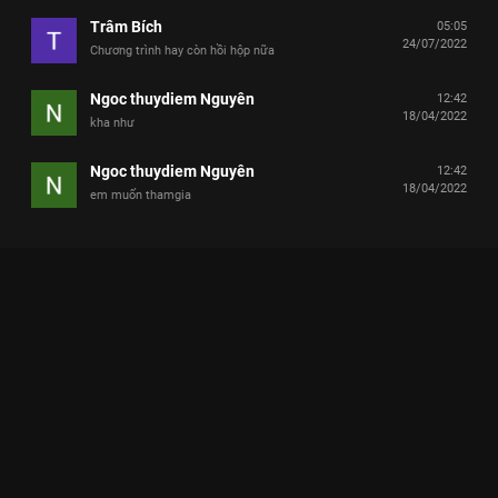
Trâm Bích
05:05
24/07/2022
Chương trình hay còn hồi hộp nữa
Ngoc thuydiem Nguyên
12:42
18/04/2022
kha như
Ngoc thuydiem Nguyên
12:42
18/04/2022
em muốn thamgia
Xem Tập 4 Thời Tới Rồi - 31 Tập của Việt Nam có sự tham gia
của . Thuộc thể loại: TV show