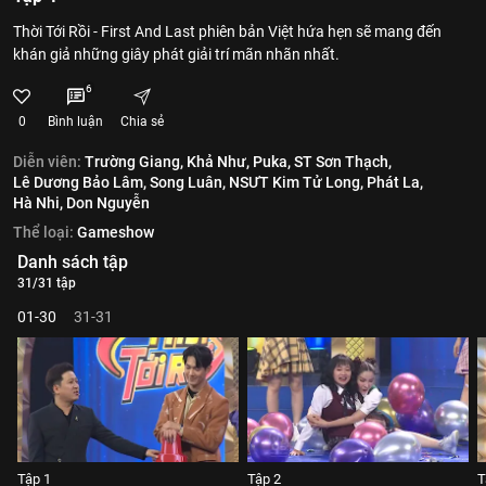
Thời Tới Rồi - First And Last phiên bản Việt hứa hẹn sẽ mang đến
khán giả những giây phát giải trí mãn nhãn nhất.
6
0
Bình luận
Chia sẻ
Diễn viên:
Trường Giang,
Khả Như,
Puka,
ST Sơn Thạch,
Lê Dương Bảo Lâm,
Song Luân,
NSƯT Kim Tử Long,
Phát La,
Hà Nhi,
Don Nguyễn
Thể loại:
Gameshow
Danh sách tập
31/31 tập
01-30
31-31
Tập 1
Tập 2
T