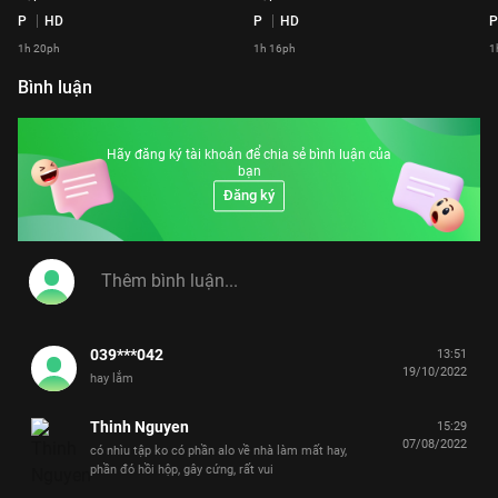
P
HD
P
HD
P
1h 20ph
1h 16ph
1
Bình luận
Hãy đăng ký tài khoản để chia sẻ bình luận của
bạn
Đăng ký
039***042
13:51
19/10/2022
hay lắm
Thinh Nguyen
15:29
07/08/2022
có nhìu tập ko có phần alo về nhà làm mất hay,
phần đó hồi hộp, gây cứng, rất vui