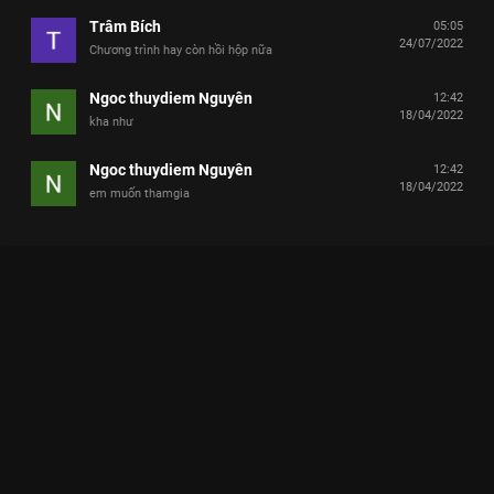
Trâm Bích
05:05
24/07/2022
Chương trình hay còn hồi hộp nữa
Ngoc thuydiem Nguyên
12:42
18/04/2022
kha như
Ngoc thuydiem Nguyên
12:42
18/04/2022
em muốn thamgia
Xem Tập 12 Thời Tới Rồi - 31 Tập của Việt Nam có sự tham gia
của . Thuộc thể loại: TV show