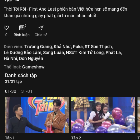
Thời Tới Rồi - First And Last phiên bản Việt hứa hẹn sẽ mang đến
khán giả những giây phát giải trí mãn nhãn nhất.
6
0
Bình luận
Chia sẻ
Diễn viên:
Trường Giang,
Khả Như,
Puka,
ST Sơn Thạch,
Lê Dương Bảo Lâm,
Song Luân,
NSƯT Kim Tử Long,
Phát La,
Hà Nhi,
Don Nguyễn
Thể loại:
Gameshow
Danh sách tập
31/31 tập
01-30
31-31
Tập 1
Tập 2
T