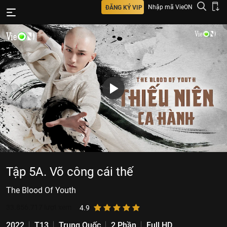
Nhập mã VieON
ĐĂNG KÝ VIP
Tập 5A. Võ công cái thế
The Blood Of Youth
33.856.717
lượt xem
4.9
2022
T13
Trung Quốc
2 Phần
Full HD