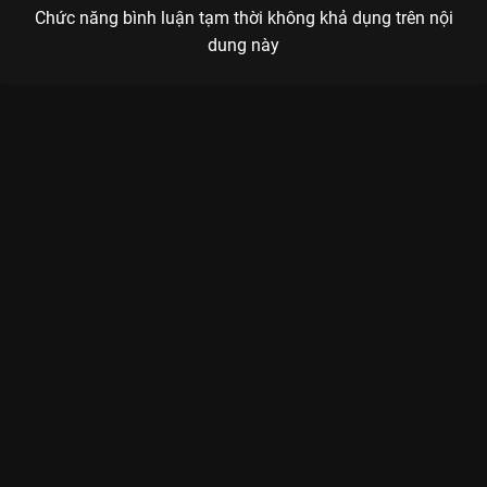
Chức năng bình luận tạm thời không khả dụng trên nội
dung này
Xem Tập 5A. Võ công cái thế Thiếu Niên Ca Hành - 40 Tập của
Trung Quốc có sự tham gia của . Thuộc thể loại: Phim bộ