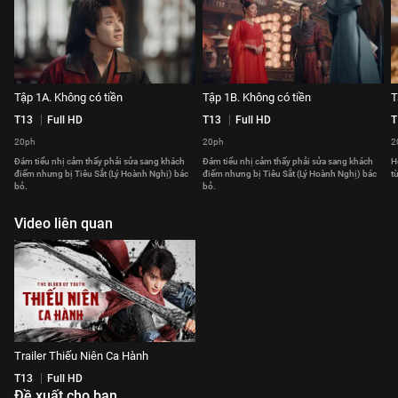
Tập 1A. Không có tiền
Tập 1B. Không có tiền
T
T13
Full HD
T13
Full HD
T
20ph
20ph
2
Đám tiểu nhị cảm thấy phải sửa sang khách
Đám tiểu nhị cảm thấy phải sửa sang khách
H
điếm nhưng bị Tiêu Sắt (Lý Hoành Nghị) bác
điếm nhưng bị Tiêu Sắt (Lý Hoành Nghị) bác
t
bỏ.
bỏ.
Video liên quan
Trailer Thiếu Niên Ca Hành
T13
Full HD
Đề xuất cho bạn