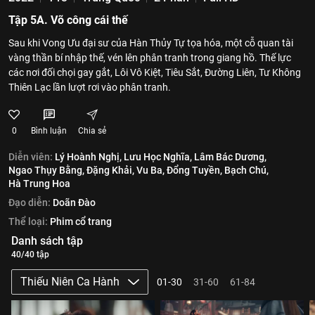
Tập 5A. Võ công cái thế
Sau khi Vong Ưu đại sư của Hàn Thủy Tự tọa hóa, một cỗ quan tài
vàng thần bí nhập thế, vén lên phân tranh trong giang hồ. Thế lực
các nơi đối chọi gay gắt, Lôi Vô Kiệt, Tiêu Sắt, Đường Liên, Tư Không
Thiên Lạc lần lượt rơi vào phân tranh.
0
Bình luận
Chia sẻ
Diễn viên:
Lý Hoành Nghị,
Lưu Học Nghĩa,
Lâm Bác Dương,
Ngao Thụy Bằng,
Đặng Khải,
Vu Ba,
Đổng Tuyền,
Bạch Chú,
Hà Trung Hoa
Đạo diễn:
Doãn Đào
Thể loại:
Phim cổ trang
Danh sách tập
40/40 tập
Thiếu Niên Ca Hành
01-30
31-60
61-84