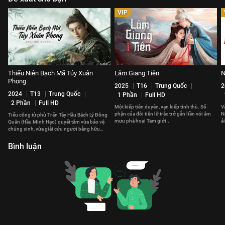
VIP
Thiếu Niên Bạch Mã Túy Xuân
Lâm Giang Tiên
N
Phong
2025
T16
Trung Quốc
2
2024
T13
Trung Quốc
1 Phần
Full HD
2 Phần
Full HD
Một kiếp tiên duyên, vạn kiếp tình thù. Số
V
phận của đôi tiên lữ trắc trở gắn liền với âm
N
Tiểu công tử phủ Trấn Tây Hầu Bách Lý Đông
mưu phá hoại Tam giới...
ả
Quân (Hầu Minh Hạo) quyết tâm vừa bảo vệ
n
chúng sinh, vừa giải cứu người bằng hữu
thân thiết khỏi lầm lạc.
Bình luận