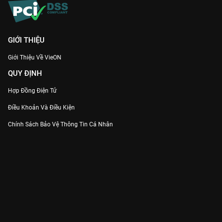
GIỚI THIỆU
Giới Thiệu Về VieON
QUY ĐỊNH
Hợp Đồng Điện Tử
Điều Khoản Và Điều Kiện
Chính Sách Bảo Vệ Thông Tin Cá Nhân
Chính Sách Bảo Vệ Người Tiêu Dùng Dễ Bị Tổn Thương
Thỏa Thuận Sử Dụng Dịch Vụ Mạng Xã Hội
THÔNG TIN
Thông Báo
Trung Tâm Hỗ Trợ