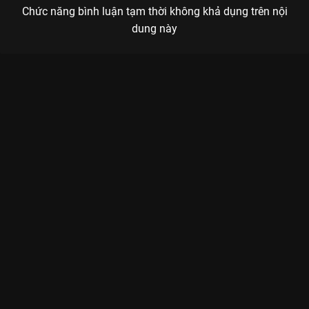
Chức năng bình luận tạm thời không khả dụng trên nội
dung này
Xem Tập 14B. Sự tích Thiếu Niên Ca Hành - 40 Tập của Trung
Quốc có sự tham gia của . Thuộc thể loại: Phim bộ