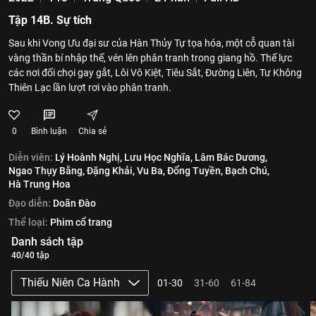
Tập 14B. Sự tích
Sau khi Vong Ưu đại sư của Hàn Thủy Tự tọa hóa, một cỗ quan tài
vàng thần bí nhập thế, vén lên phân tranh trong giang hồ. Thế lực
các nơi đối chọi gay gắt, Lôi Vô Kiệt, Tiêu Sắt, Đường Liên, Tư Không
Thiên Lạc lần lượt rơi vào phân tranh.
0
Bình luận
Chia sẻ
Diễn viên:
Lý Hoành Nghị,
Lưu Học Nghĩa,
Lâm Bác Dương,
Ngao Thụy Bằng,
Đặng Khải,
Vu Ba,
Đổng Tuyền,
Bạch Chú,
Hà Trung Hoa
Đạo diễn:
Doãn Đào
Thể loại:
Phim cổ trang
Danh sách tập
40/40 tập
Thiếu Niên Ca Hành
01-30
31-60
61-84