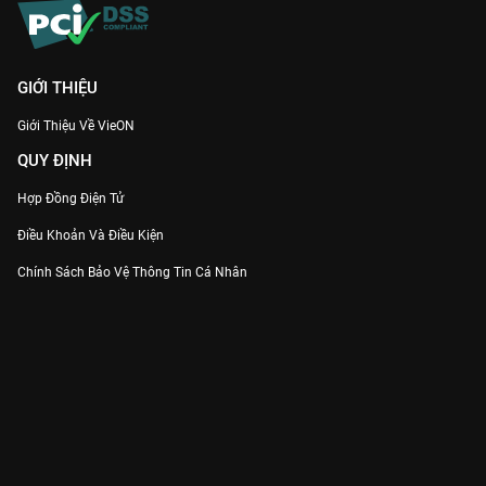
GIỚI THIỆU
Giới Thiệu Về VieON
QUY ĐỊNH
Hợp Đồng Điện Tử
Điều Khoản Và Điều Kiện
Chính Sách Bảo Vệ Thông Tin Cá Nhân
Chính Sách Bảo Vệ Người Tiêu Dùng Dễ Bị Tổn Thương
Thỏa Thuận Sử Dụng Dịch Vụ Mạng Xã Hội
THÔNG TIN
Thông Báo
Trung Tâm Hỗ Trợ