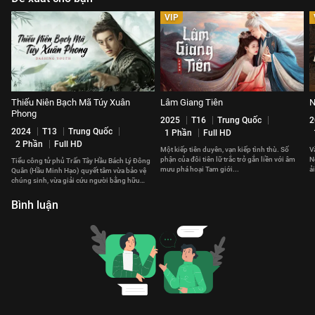
VIP
Thiếu Niên Bạch Mã Túy Xuân
Lâm Giang Tiên
N
Phong
2025
T16
Trung Quốc
2
2024
T13
Trung Quốc
1 Phần
Full HD
2 Phần
Full HD
Một kiếp tiên duyên, vạn kiếp tình thù. Số
V
phận của đôi tiên lữ trắc trở gắn liền với âm
N
Tiểu công tử phủ Trấn Tây Hầu Bách Lý Đông
mưu phá hoại Tam giới...
ả
Quân (Hầu Minh Hạo) quyết tâm vừa bảo vệ
n
chúng sinh, vừa giải cứu người bằng hữu
thân thiết khỏi lầm lạc.
Bình luận