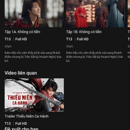
Tập 1A. Không có tiền
Tập 1B. Không có tiền
T
T13
Full HD
T13
Full HD
T
20ph
20ph
2
Đám tiểu nhị cảm thấy phải sửa sang khách
Đám tiểu nhị cảm thấy phải sửa sang khách
H
điếm nhưng bị Tiêu Sắt (Lý Hoành Nghị) bác
điếm nhưng bị Tiêu Sắt (Lý Hoành Nghị) bác
t
bỏ.
bỏ.
Video liên quan
Trailer Thiếu Niên Ca Hành
T13
Full HD
Đề xuất cho bạn