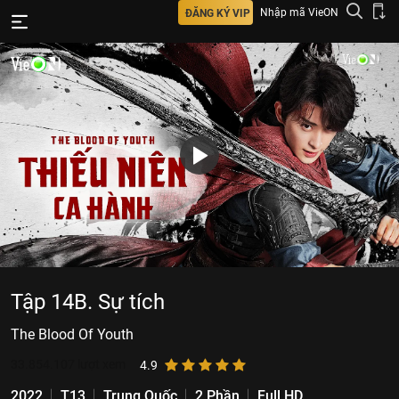
Nhập mã VieON
ĐĂNG KÝ VIP
Tập 14B. Sự tích
The Blood Of Youth
33.854.107
lượt xem
4.9
2022
T13
Trung Quốc
2 Phần
Full HD