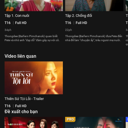
Tập 1. Con nuôi
Tập 2. Chống đối
T
T16
Full HD
T16
Full HD
T
34ph
22ph
3
Thongdee (Baifern Pimchanok) quen biết
Thongdee (Baifern Pimchanok) đưa Pete đến
T
Pete và nhờ anh "dạy dỗ" đám gây sự với cô.
nhà để làm "chuyện ấy", trêu ngươi mẹ nuôi.
c
q
Video liên quan
Thiên Sứ Tội Lỗi - Trailer
T16
Full HD
Đề xuất cho bạn
PRO