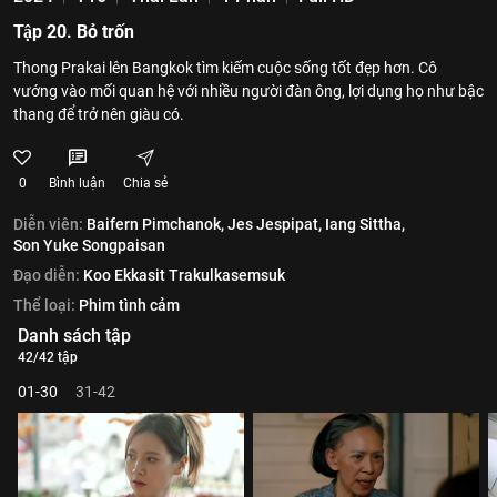
Tập 20. Bỏ trốn
Thong Prakai lên Bangkok tìm kiếm cuộc sống tốt đẹp hơn. Cô
vướng vào mối quan hệ với nhiều người đàn ông, lợi dụng họ như bậc
thang để trở nên giàu có.
0
Bình luận
Chia sẻ
Diễn viên:
Baifern Pimchanok,
Jes Jespipat,
Iang Sittha,
Son Yuke Songpaisan
Đạo diễn:
Koo Ekkasit Trakulkasemsuk
Thể loại:
Phim tình cảm
Danh sách tập
42/42 tập
01-30
31-42