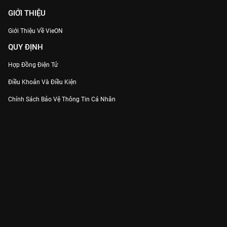
GIỚI THIỆU
Giới Thiệu Về VieON
QUY ĐỊNH
Hợp Đồng Điện Tử
Điều Khoản Và Điều Kiện
Chính Sách Bảo Vệ Thông Tin Cá Nhân
Chính Sách Bảo Vệ Người Tiêu Dùng Dễ Bị Tổn Thương
Thỏa Thuận Sử Dụng Dịch Vụ Mạng Xã Hội
THÔNG TIN
Thông Báo
Trung Tâm Hỗ Trợ
Liên Hệ
Góp Ý