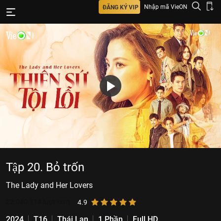
Nhập mã VieON
ĐĂNG KÝ VIP
Tập 20. Bỏ trốn
The Lady and Her Lovers
22.040.114
lượt xem
4.9
2024
T16
Thái Lan
1 Phần
Full HD