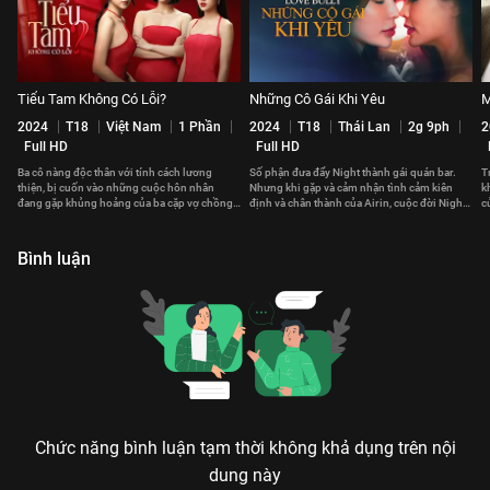
Tiểu Tam Không Có Lỗi?
Những Cô Gái Khi Yêu
M
2024
T18
Việt Nam
1 Phần
2024
T18
Thái Lan
2g 9ph
2
Full HD
Full HD
Ba cô nàng độc thân với tính cách lương
Số phận đưa đẩy Night thành gái quán bar.
T
thiện, bị cuốn vào những cuộc hôn nhân
Nhưng khi gặp và cảm nhận tình cảm kiên
k
đang gặp khủng hoảng của ba cặp vợ chồng
định và chân thành của Airin, cuộc đời Night
c
khác nhau.
như bước sang trang mới
c
Bình luận
Chức năng bình luận tạm thời không khả dụng trên nội
dung này