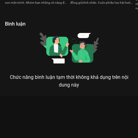
con một mình. Nhóm bạn những cô nàng độc
đồng giả tình nhân. Cuộc phiêu lưu hài hước,
n
thân cùng Huy nuôi dạy đứa trẻ
rắc rối của họ bắt đầu.
n
k
Bình luận
Chức năng bình luận tạm thời không khả dụng trên nội
dung này
Xem Tập 9 Thiên Sứ Lông Bông - 54 Tập của Việt Nam có sự
tham gia của . Thuộc thể loại: Phim bộ