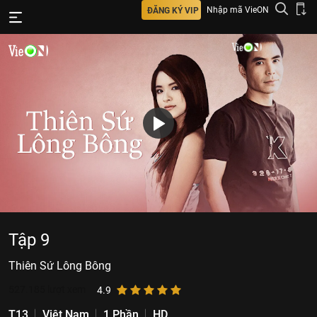
Nhập mã VieON
ĐĂNG KÝ VIP
Tập 9
Thiên Sứ Lông Bông
527.185
lượt xem
4.9
T13
Việt Nam
1 Phần
HD