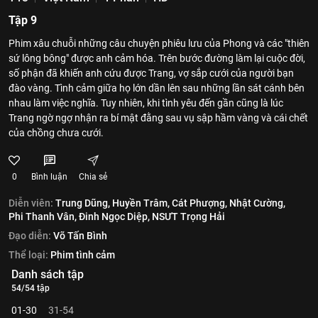
Tập 9
Phim xâu chuỗi những câu chuyện phiêu lưu của Phong và các "thiên
sứ lông bông" được anh cảm hóa. Trên bước đường làm lại cuộc đời,
số phận đã khiến anh cứu được Trang, vợ sắp cưới của người bạn
đào vàng. Tình cảm giữa họ lớn dần lên sau những lần sát cánh bên
nhau làm việc nghĩa. Tuy nhiên, khi tình yêu đến gần cũng là lúc
Trang ngờ ngợ nhận ra bí mật đằng sau vụ sập hầm vàng và cái chết
của chồng chưa cưới.
0
Bình luận
Chia sẻ
Diễn viên:
Trung Dũng,
Huyền Trâm,
Cát Phượng,
Nhật Cường,
Phi Thanh Vân,
Đinh Ngọc Diệp,
NSƯT Trọng Hải
Đạo diễn:
Võ Tấn Bình
Thể loại:
Phim tình cảm
Danh sách tập
54/54 tập
01-30
31-54