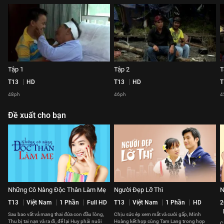
Tập 1
Tập 2
T
T13
HD
T13
HD
T
48ph
46ph
4
Đề xuất cho bạn
Những Cô Nàng Độc Thân Làm Mẹ
Người Đẹp Lỡ Thì
N
T13
Việt Nam
1 Phần
Full HD
T13
Việt Nam
1 Phần
HD
2
Sau bao vất vả mang thai đứa con đầu lòng,
Chịu sức ép xem mắt và cưới gấp, Minh
Thu bị tai nạn và ra đi, để lại Huy phải nuôi
Hoàng kết hợp cùng Tam Lang trong hợp
C